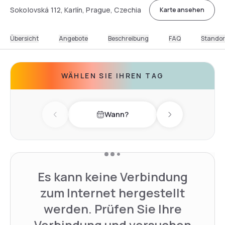
Sokolovská 112, Karlín, Prague, Czechia
Karte ansehen
Übersicht
Angebote
Beschreibung
FAQ
Standor
WÄHLEN SIE IHREN TAG
Wann?
Previous day
Next day
Es kann keine Verbindung
zum Internet hergestellt
werden. Prüfen Sie Ihre
Verbindung und versuchen