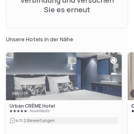
Sie es erneut
Unsere Hotels in der Nähe
09h - 17h
Urban CRÈME Hotel
C
Nové Město
|
4
/5
2 Bewertungen