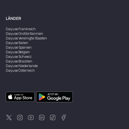
LÄNDER
Dayuse
Frankreich
Dayuse
Großbritannien
Dayuse
Vereinigte Staaten
Dayuse
Italien
Dayuse
Spanien
Dayuse
Belgien
Dayuse
Schweiz
Dayuse
Brasilien
Dayuse
Niederlande
Dayuse
Österreich
Dayuse
Australien
Dayuse
Irland
Dayuse
Hongkong
Dayuse
Kanada
Dayuse
Singapur
Dayuse
Zweden
Dayuse
Thailand
Dayuse
Portugal
Dayuse
Korea
Dayuse
Neuseeland
Dayuse
Türkei