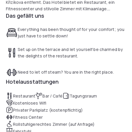
Křizíkova entfernt. Das Hotel bietet ein Restaurant, ein
Fitnesscenter und stilvolle Zimmer mit Klimaanlage.
Das gefällt uns
Alle Zimmer verfügen über einen 42-Zoll-Flachbild-TV mit
kostenlosen Filmkanälen, eine iPod-Dockingstation, Kaffee-
und Teezubereitungsmöglichkeiten sowie einen Safe. Das
Everything has been thought of for your comfort; you
eigene Bad ist mit einer Regendusche ausgestattet.
just have to settle down!
Allergikerfreundliche Bettwäsche ist auf Anfrage möglich.
Sie können ihren Tag mit einem Frühstück vor Ort beginnen.
Set up on the terrace and let yourself be charmed by
Das Restaurant serviert lokale und internationale Küche
the delights of the restaurant.
sowie eine Auswahl an internationalen Weinen. In der
Lifestyle-Lobby können an der 24-Stunden-Bar exotische
Need to let off steam? You are in the right place.
Cocktails genossen werden.
WiFi wird kostenlos zur Verfügung gestellt. Das Pentahotel
Hotelausstattungen
Prague verfügt über eine gute Anbindung an die
öffentlichen Verkehrsmittel, um das lebhafte Stadtzentrum
Restaurant
Bar / Café
Tagungsraum
innerhalb weniger Minuten zu erreichen.
Kostenloses Wifi
Privater Parkplatz (kostenpflichtig)
Fitness Center
Rollstuhlgerechtes Zimmer (auf Anfrage)
Fahrstuhl