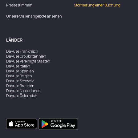
Pressestimmen
Stornierung einer Buchung
Unsere Stellenangebote ansehen
LÄNDER
Dayuse
Frankreich
Dayuse
Großbritannien
Dayuse
Vereinigte Staaten
Dayuse
Italien
Dayuse
Spanien
Dayuse
Belgien
Dayuse
Schweiz
Dayuse
Brasilien
Dayuse
Niederlande
Dayuse
Österreich
Dayuse
Australien
Dayuse
Irland
Dayuse
Hongkong
Dayuse
Kanada
Dayuse
Singapur
Dayuse
Zweden
Dayuse
Thailand
Dayuse
Portugal