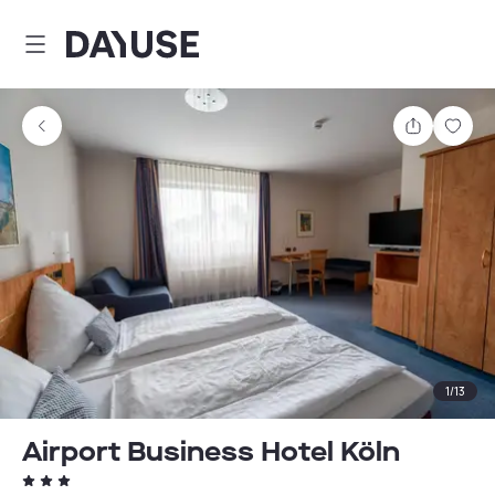
Dayuse
Teilen
Spei
1
/
13
Airport Business Hotel Köln