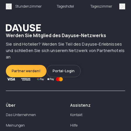
Stundenzimmer
Tageshotel
Tageszimmer
Gün
Précédent
Suiv
Dayuse
Werden Sie Mitglied des Dayuse-Netzwerks
Sie sind Hotelier? Werden Sie Teil des Dayuse-Erlebnisses
und schließen Sie sich unserem Netzwerk von Partnerhotels
an
Partner werden!
Portal-Login
Über
Assistenz
Das Unternehmen
Kontakt
Meinungen
Hilfe