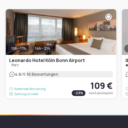
10h - 17h
14h - 21h
Leonardo Hotel Köln Bonn Airport
i
Porz
|
4.6
/5
16 Bewertungen
109 €
Kostenlose Stornierung
-
23
%
140 €
pro Nacht
Zahlung im Hotel