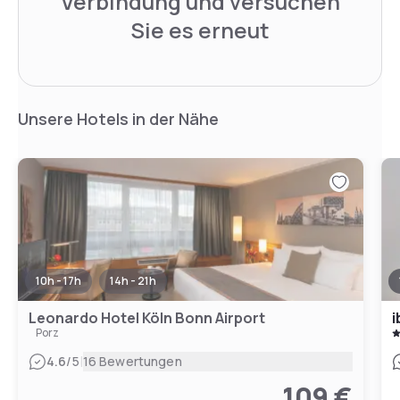
Verbindung und versuchen
Sie es erneut
Unsere Hotels in der Nähe
10h - 17h
14h - 21h
Leonardo Hotel Köln Bonn Airport
i
Porz
|
4.6
/5
16 Bewertungen
109 €