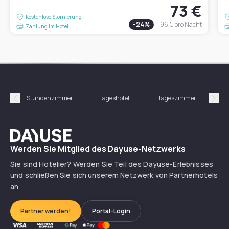
73 €
Kostenlose Stornierung
-
24
%
96 €
pro Nacht
Zahlung im Hotel
Stundenzimmer
Tageshotel
Tageszimmer
Gün
Précédent
Suiv
Dayuse
Werden Sie Mitglied des Dayuse-Netzwerks
Sie sind Hotelier? Werden Sie Teil des Dayuse-Erlebnisses
und schließen Sie sich unserem Netzwerk von Partnerhotels
an
Partner werden!
Portal-Login