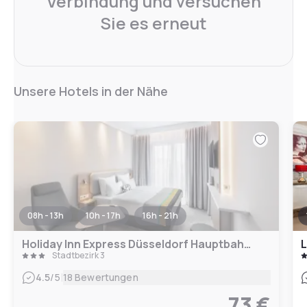
Verbindung und versuchen
Sie es erneut
Unsere Hotels in der Nähe
08h - 13h
10h - 17h
16h - 21h
Holiday Inn Express Düsseldorf Hauptbahnhof
L
Stadtbezirk 3
|
4.5
/5
18 Bewertungen
73 €