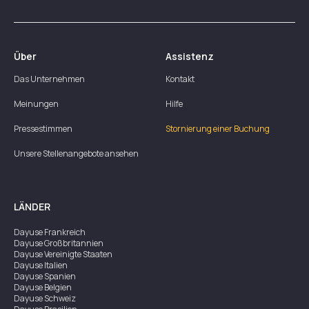
Über
Assistenz
Das Unternehmen
Kontakt
Meinungen
Hilfe
Pressestimmen
Stornierung einer Buchung
Unsere Stellenangebote ansehen
LÄNDER
Dayuse
Frankreich
Dayuse
Großbritannien
Dayuse
Vereinigte Staaten
Dayuse
Italien
Dayuse
Spanien
Dayuse
Belgien
Dayuse
Schweiz