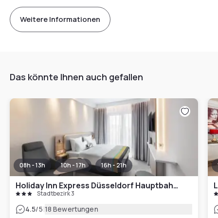
Weitere Informationen
Das könnte Ihnen auch gefallen
08h - 13h
10h - 17h
16h - 21h
Holiday Inn Express Düsseldorf Hauptbahnhof
L
Stadtbezirk 3
|
4.5
/5
18 Bewertungen