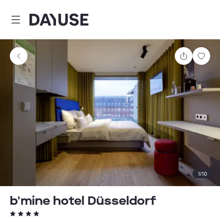
Dayuse
Teilen
Spei
1
/
10
b'mine hotel Düsseldorf