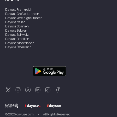
Dayuse
Frankreich
Dayuse
Großbritannien
Dayuse
Vereinigte Staaten
Dayuse
Italien
Dayuse
Spanien
Dayuse
Belgien
Dayuse
Schweiz
Dayuse
Brasilien
Dayuse
Niederlande
Dayuse
Österreich
Dayuse
Australien
Dayuse
Irland
Dayuse
Hongkong
Dayuse
Kanada
Dayuse
Singapur
Dayuse
Zweden
Dayuse
Thailand
Dayuse
Portugal
Dayuse
Korea
Dayuse
Neuseeland
Dayuse
Türkei
©
2026
dayuse.com
•
All Rights Reserved