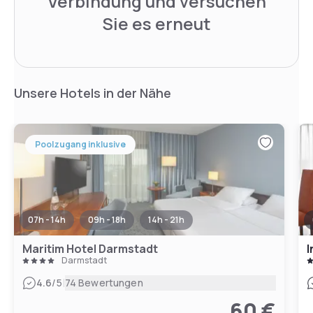
Verbindung und versuchen
Sie es erneut
Unsere Hotels in der Nähe
Poolzugang inklusive
07h - 14h
09h - 18h
14h - 21h
Maritim Hotel Darmstadt
I
Darmstadt
|
4.6
/5
74 Bewertungen
60 €