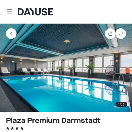
Dayuse
Teilen
Spei
1
/
33
Plaza Premium Darmstadt