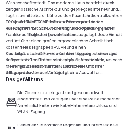
Wissenschaftsstadt. Das moderne Haus besticht durch
zeitgenössische Architektur und gepflegtes Interieur und
liegt in unmittelbarer Nähe zu den Raumfahrtkontrollzentren
ESOC und EUMETSAT, während die angrenzenden
Die geräumigen, klimatisierten Zimmer sind dank
Autobahnen A5 und A67 eine schnelle Anbindung an den
leistungsstarker Schallisolierung und doppelt verglaster
Frankfurter Flughafen gewährleisten.
Fenster auf Ruhe und Konzentration ausgelegt. Jede Einheit
verfügt über einen großen ergonomischen Schreibtisch,
kostenfreies Highspeed-WLAN und einen
Flachbildfernseher. Für den Komfort tagsüber stehen eine
Das Angebot vor Ort wird durch den Zugang zu einem gut
Kaffee- und Teestation, ein Laptop-Safe sowie ein
ausgestatteten Fitnessraum ergänzt, der ideal ist, um nach
modernes Badezimmer mit Haartrockner und
Meetings Stress abzubauen. Die Hotelbar mit ihrer
Pflegeprodukten zur Verfügung.
entspannten Atmosphäre bietet eine Auswahl an
Das gefällt uns
Erfrischungen und überträgt regelmäßig Sportereignisse,
was den perfekten Rahmen bietet, um vor der Weiterreise
abzuschalten. Eine Tiefgarage steht für eine bequeme
Die Zimmer sind elegant und geschmackvoll
Anreise ebenfalls bereit.
eingerichtet und verfügen über eine Reihe moderner
Annehmlichkeiten wie Kabel-Internetanschluss und
WLAN-Zugang.
Genießen Sie köstliche regionale und internationale