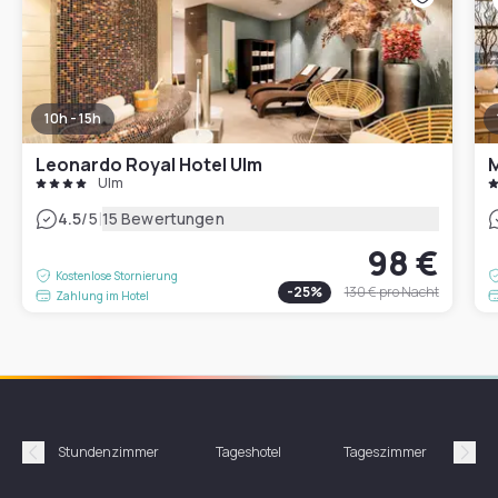
10h - 15h
Leonardo Royal Hotel Ulm
M
Ulm
|
4.5
/5
15 Bewertungen
98 €
Kostenlose Stornierung
-
25
%
130 €
pro Nacht
Zahlung im Hotel
Stundenzimmer
Tageshotel
Tageszimmer
Gün
Précédent
Suiv