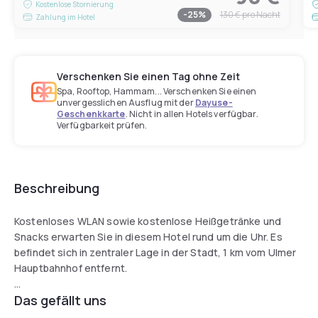
Kostenlose Stornierung
-
25
%
130 €
pro Nacht
Zahlung im Hotel
Verschenken Sie einen Tag ohne Zeit
Spa, Rooftop, Hammam... Verschenken Sie einen
unvergesslichen Ausflug mit der
Dayuse-
Geschenkkarte
. Nicht in allen Hotels verfügbar.
Verfügbarkeit prüfen.
Beschreibung
Kostenloses WLAN sowie kostenlose Heißgetränke und
Snacks erwarten Sie in diesem Hotel rund um die Uhr. Es
befindet sich in zentraler Lage in der Stadt, 1 km vom Ulmer
Hauptbahnhof entfernt.
Das gefällt uns
Das LeoMar Hotel verfügt über moderne Zimmer mit einem
Flachbild-TV, einem eigenen Bad und einem Kühlschrank.