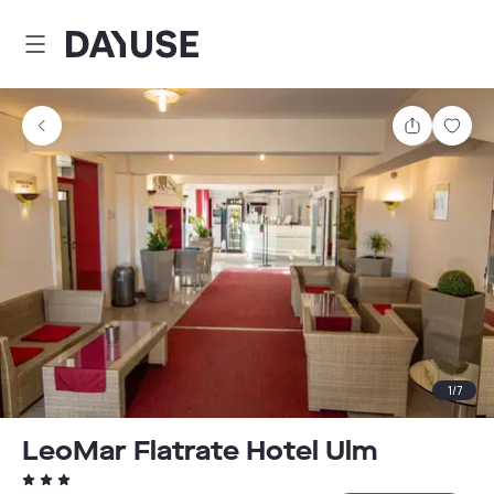
Dayuse
Teilen
Spei
1
/
7
LeoMar Flatrate Hotel Ulm