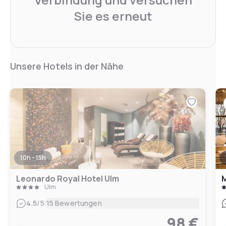
Sie es erneut
Unsere Hotels in der Nähe
10h - 15h
Leonardo Royal Hotel Ulm
M
Ulm
|
4.5
/5
15 Bewertungen
98 €