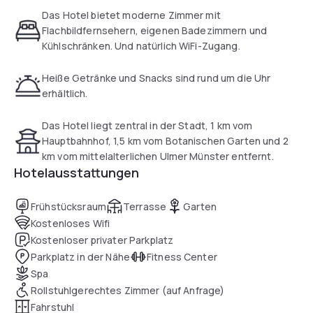
Eine kostenlose Flasche Mineralwasser wird täglich zur
Das Hotel bietet moderne Zimmer mit
Verfügung gestellt.
Flachbildfernsehern, eigenen Badezimmern und
Kühlschränken. Und natürlich WiFi-Zugang.
Ein herzhaftes Frühstücksbuffet mit frisch gebackenen
Brötchen und Obst ist gegen Aufpreis erhältlich.
Heiße Getränke und Snacks sind rund um die Uhr
erhältlich.
Zu den wichtigsten Sehenswürdigkeiten von Ulm gehören
der Botanische Garten (1,5 km) und das mittelalterliche
Das Hotel liegt zentral in der Stadt, 1 km vom
Ulmer Münster (2 km).
Hauptbahnhof, 1,5 km vom Botanischen Garten und 2
Die Auffahrt zur Autobahn A8 ist nur 4 km entfernt.
km vom mittelalterlichen Ulmer Münster entfernt.
Hotelausstattungen
Frühstücksraum
Terrasse
Garten
Kostenloses Wifi
Kostenloser privater Parkplatz
Parkplatz in der Nähe
Fitness Center
Spa
Rollstuhlgerechtes Zimmer (auf Anfrage)
Fahrstuhl