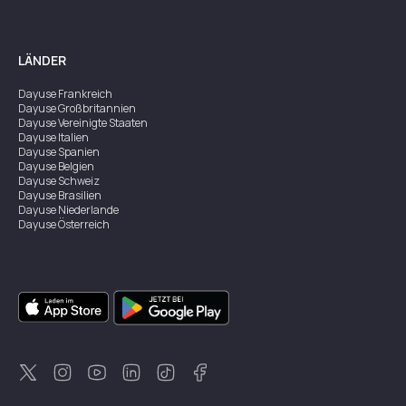
LÄNDER
Dayuse
Frankreich
Dayuse
Großbritannien
Dayuse
Vereinigte Staaten
Dayuse
Italien
Dayuse
Spanien
Dayuse
Belgien
Dayuse
Schweiz
Dayuse
Brasilien
Dayuse
Niederlande
Dayuse
Österreich
Dayuse
Australien
Dayuse
Irland
Dayuse
Hongkong
Dayuse
Kanada
Dayuse
Singapur
Dayuse
Zweden
Dayuse
Thailand
Dayuse
Portugal
Dayuse
Korea
Dayuse
Neuseeland
Dayuse
Türkei