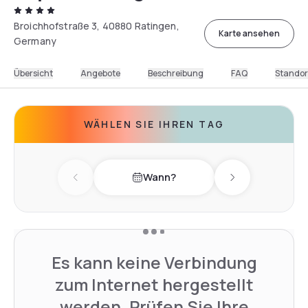
Broichhofstraße 3, 40880 Ratingen,
Karte ansehen
Germany
Übersicht
Angebote
Beschreibung
FAQ
Standor
WÄHLEN SIE IHREN TAG
Wann?
Previous day
Next day
Es kann keine Verbindung
zum Internet hergestellt
werden. Prüfen Sie Ihre