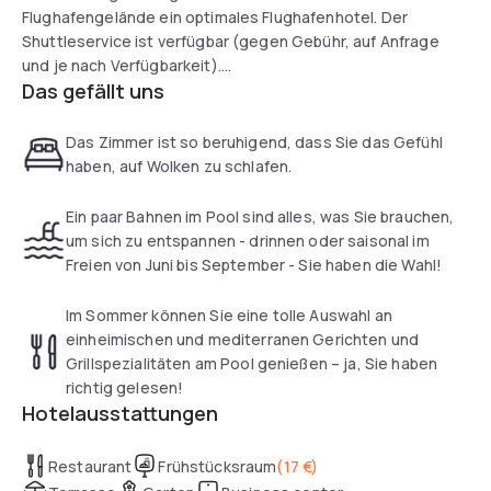
Flughafengelände ein optimales Flughafenhotel. Der
Shuttleservice ist verfügbar (gegen Gebühr, auf Anfrage
und je nach Verfügbarkeit).
Das gefällt uns
In unserem Restaurant „Da Vinci“ servieren wir morgens ein
ausgewogenes Frühstücksbuffet. Am Abend bekommen Sie
Das Zimmer ist so beruhigend, dass Sie das Gefühl
hier mediterrane und regionale Speisen. An der Hotelbar
haben, auf Wolken zu schlafen.
können Sie bei einem frisch gezapften Bier und leckeren
Snacks Ihren Tag ausklingen lassen.
Ein paar Bahnen im Pool sind alles, was Sie brauchen,
um sich zu entspannen - drinnen oder saisonal im
Entspannung finden Sie im beheizten Hallenbad oder in der
Freien von Juni bis September - Sie haben die Wahl!
finnischen Sauna, die ganzjährig für Sie geöffnet hat.
Im Sommer können Sie eine tolle Auswahl an
einheimischen und mediterranen Gerichten und
Grillspezialitäten am Pool genießen – ja, Sie haben
richtig gelesen!
Hotelausstattungen
Restaurant
Frühstücksraum
(
17 €
)