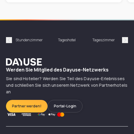
Stundenzimmer
Tageshotel
Tageszimmer
Gün
Précédent
Suiv
Dayuse
Werden Sie Mitglied des Dayuse-Netzwerks
Sie sind Hotelier? Werden Sie Teil des Dayuse-Erlebnisses
und schließen Sie sich unserem Netzwerk von Partnerhotels
an
Partner werden!
Portal-Login