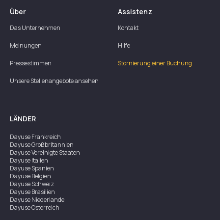
Über
Assistenz
Das Unternehmen
Kontakt
Meinungen
Hilfe
Pressestimmen
Stornierung einer Buchung
Unsere Stellenangebote ansehen
LÄNDER
Dayuse
Frankreich
Dayuse
Großbritannien
Dayuse
Vereinigte Staaten
Dayuse
Italien
Dayuse
Spanien
Dayuse
Belgien
Dayuse
Schweiz
Dayuse
Brasilien
Dayuse
Niederlande
Dayuse
Österreich
Dayuse
Australien