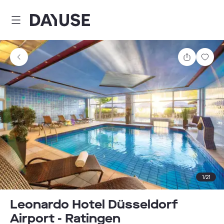
Dayuse
Teilen
Spei
1
/
21
Leonardo Hotel Düsseldorf
Airport - Ratingen