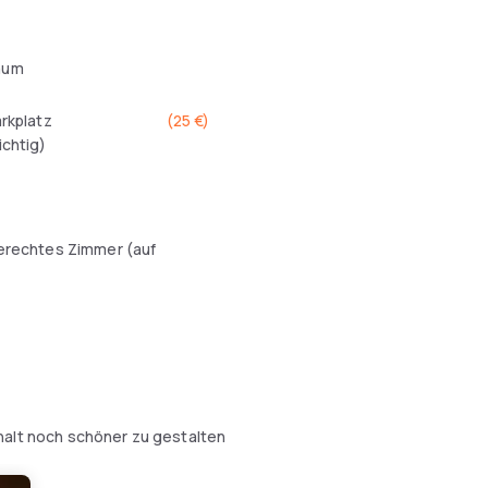
aum
arkplatz
(
25 €
)
ichtig)
erechtes Zimmer (auf
halt noch schöner zu gestalten