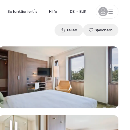
So funktioniert´s
Hilfe
DE
•
EUR
Teilen
Speichern