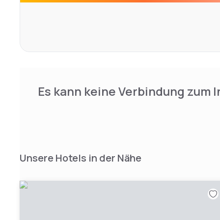
ausgezeichneten Annehmlichkeiten und Einrichtungen de
u.a. WLAN, 201 moderne Zimmer mit erlesener Ausstatt
Gastronomiebereiche
(Restaurant Aqua und Purple-Lounge), 9 Konferenzräume
ein gut ausgestatteter Fitnessraum, der exklusiv unser
ist, ein vollausgestattete Wellness Area(Coro
mit 2 Saunen, Dampfbad, Eisquelle, Wellnessdusche und
Es kann keine Verbindung zum I
Unsere Hotels in der Nähe