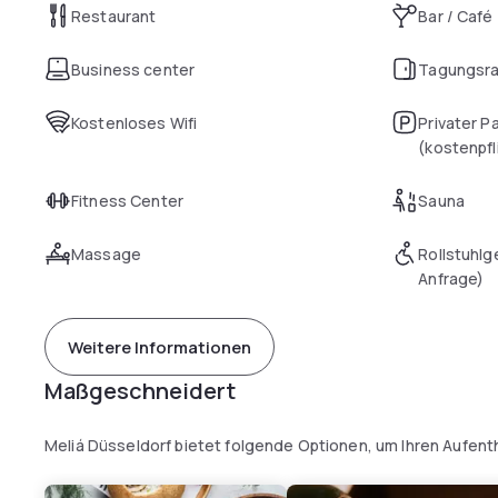
Restaurant
Bar / Café
Business center
Tagungsr
Kostenloses Wifi
Privater P
(kostenpfl
Fitness Center
Sauna
Massage
Rollstuhlg
Anfrage)
Weitere Informationen
Maßgeschneidert
Meliá Düsseldorf bietet folgende Optionen, um Ihren Aufent