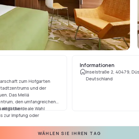
Informationen
Inselstraße 2, 40479, Düs
Deutschland
hbarschaft zum Hofgarten
Stadtzentrums und der
uen. Das Meliá
entrum, den umfangreichen
lität die ideale Wahl
n negativer
is zur Impfung oder
WÄHLEN SIE IHREN TAG