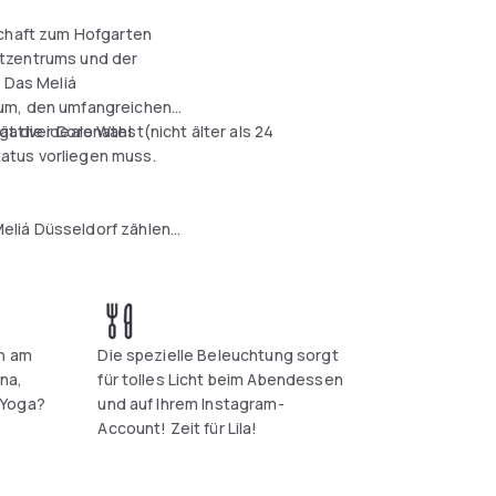
schaft zum Hofgarten
dtzentrums und der
. Das Meliá
rum, den umfangreichen
ät die ideale Wahl
ativer Coronatest(nicht älter als 24
atus vorliegen muss.
eliá Düsseldorf zählen
, geräumige Gastronomiebereiche
r maximal 250 Personen,
Gästen vorbehalten
ngt geschlossen)
hebereich
h am
Die spezielle Beleuchtung sorgt
na,
für tolles Licht beim Abendessen
 Yoga?
und auf Ihrem Instagram-
Account! Zeit für Lila!