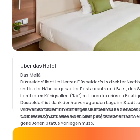
Über das Hotel
Das Meliá
Düsseldorf liegt im Herzen Düsseldorfs in direkter Nac
und in der Nähe angesagter Restaurants und Bars, des 
berühmten Königsallee (“Kö”) mit ihren luxuriösen Boutiq
Düsseldorf ist dank der hervorragenden Lage im Stadtz
und komfortablen Einrichtungen und der hohen Servicequa
Wir weißen darauf hin das um das Zimmer zu beziehen ei
für Ihre Geschäftsreise oder Ihren privaten Aufenthalt.
Coronatest(nicht älter als 24 Stunden) oder ein Nachwe
geneßenen Status vorliegen muss.
Zu den