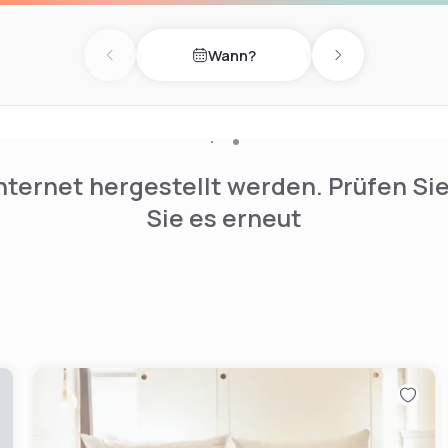
s Meliá Düsseldorf zählen
ung, geräumige
Wann?
Previous day
Next day
 für maximal 250 Personen,
en Gästen vorbehalten
nabedingt geschlossen)
 Ruhebereich
nternet hergestellt werden. Prüfen Si
Sie es erneut