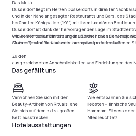
Das Meliá
Düsseldorf liegt im Herzen Düsseldorfs in direkter Nachbar
und in der Nähe angesagter Restaurants und Bars, des Sta
berühmten Königsallee (“Kö”) mit ihren luxuriösen Boutiquen
Düsseldorf ist dank der hervorragenden Lage im Stadtzent
und komfortablen Einrichtungen und der hohen Servicequalit
Wir weißen darauf hin das um das Zimmer zu beziehen ein neg
für Ihre Geschäftsreise oder Ihren privaten Aufenthalt.
Stunden) oder ein Nachweis zur Impfung oder geneßenen St
Zu den
ausgezeichneten Annehmlichkeiten und Einrichtungen des M
Das gefällt uns
u.a. WLAN, 201 moderne Zimmer mit erlesener Ausstattung
(Restaurant Aqua und Purple-Lounge), 9 Konferenzräume fü
ein gut ausgestatteter Fitnessraum, der exklusiv unseren 
ist, ein vollausgestattete Wellness Area(Coronabedi
mit 2 Saunen, Dampfbad, Eisquelle, Wellnessdusche und Ru
Verwöhnen Sie sich mit den
Wie entspannen Sie sic
Beauty-Artikeln von Rituals, ehe
liebsten – finnische Sau
Sie sich auf dem extra-großen
Hammam, Fitness oder
Bett ausstrecken
Alles leuchtet!
Hotelausstattungen