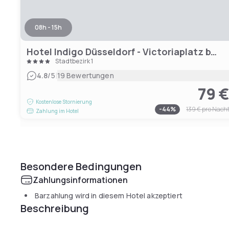
08h - 15h
Hotel Indigo Düsseldorf - Victoriaplatz by IHG
Stadtbezirk 1
|
4.8
/5
19 Bewertungen
79 
Kostenlose Stornierung
-
44
%
139 €
pro Nach
Zahlung im Hotel
Besondere Bedingungen
Zahlungsinformationen
Barzahlung wird in diesem Hotel akzeptiert
Beschreibung