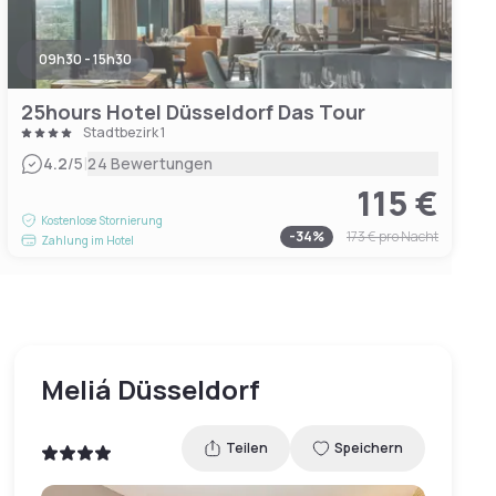
09h30 - 15h30
25hours Hotel Düsseldorf Das Tour
Stadtbezirk 1
|
4.2
/5
24 Bewertungen
115 €
Kostenlose Stornierung
-
34
%
173 €
pro Nacht
Zahlung im Hotel
Meliá Düsseldorf
Teilen
Speichern