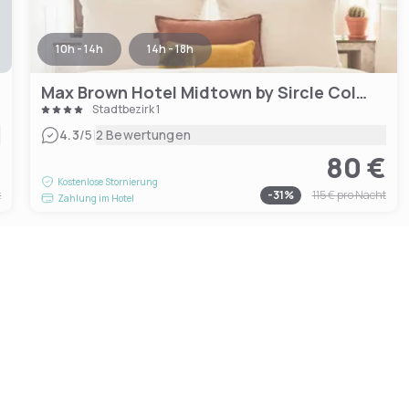
10h - 14h
14h - 18h
Max Brown Hotel Midtown by Sircle Collection
Stadtbezirk 1
|
4.3
/5
2 Bewertungen
€
80 €
Kostenlose Stornierung
t
-
31
%
115 €
pro Nacht
Zahlung im Hotel