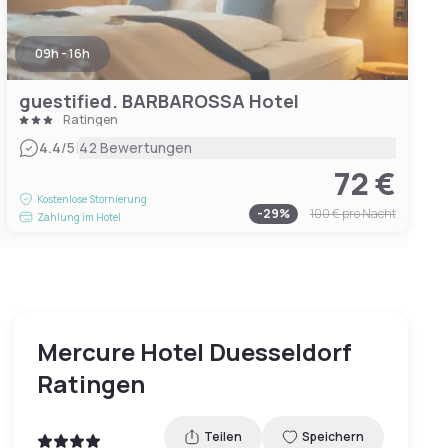
09h - 16h
guestified. BARBAROSSA Hotel
Ratingen
|
4.4
/5
42 Bewertungen
72 €
Kostenlose Stornierung
-
29
%
100 €
pro Nacht
Zahlung im Hotel
Mercure Hotel Duesseldorf
Ratingen
Teilen
Speichern