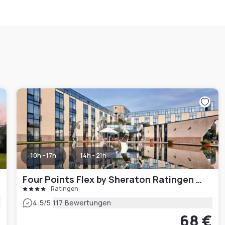
10h - 17h
14h - 21h
Four Points Flex by Sheraton Ratingen Düsseldorf Airport
Ratingen
|
4.5
/5
117 Bewertungen
€
68 €