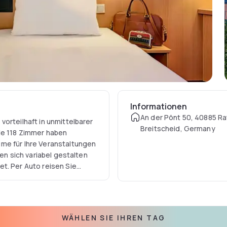
Informationen
An der Pönt 50, 40885 Ra
orteilhaft in unmittelbarer
Breitscheid, Germany
le 118 Zimmer haben
me für Ihre Veranstaltungen
sen sich variabel gestalten
t. Per Auto reisen Sie
eldorf ist 19 km, der
WÄHLEN SIE IHREN TAG