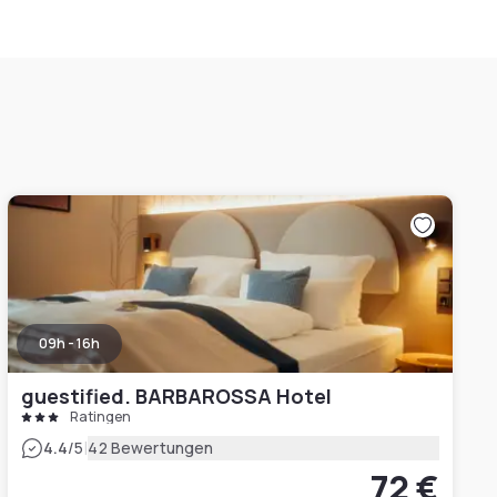
09h - 16h
guestified. BARBAROSSA Hotel
Ratingen
|
4.4
/5
42 Bewertungen
72 €