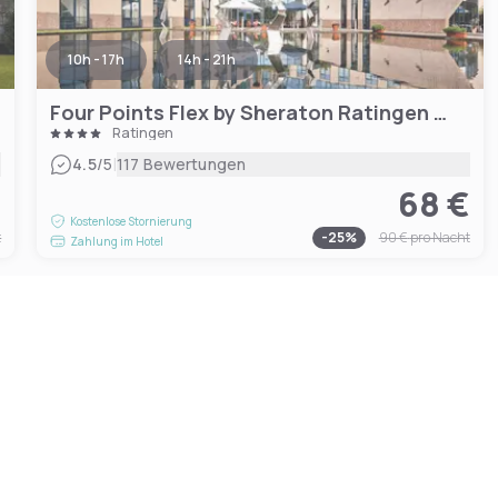
10h - 17h
14h - 21h
Four Points Flex by Sheraton Ratingen Düsseldorf Airport
Ratingen
|
4.5
/5
117 Bewertungen
€
68 €
Kostenlose Stornierung
t
-
25
%
90 €
pro Nacht
Zahlung im Hotel