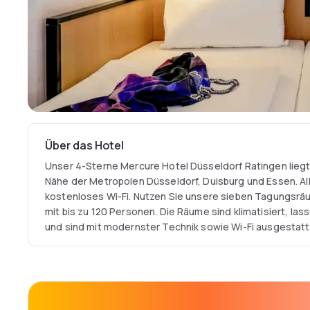
Über das Hotel
Unser 4-Sterne Mercure Hotel Düsseldorf Ratingen liegt v
Nähe der Metropolen Düsseldorf, Duisburg und Essen. Al
kostenloses Wi-Fi. Nutzen Sie unsere sieben Tagungsräu
mit bis zu 120 Personen. Die Räume sind klimatisiert, las
und sind mit modernster Technik sowie Wi-Fi ausgestatte
bequem über die Autobahnen A3 und A52 an. Der HBF Düss
Flughafen 12 km entfernt.