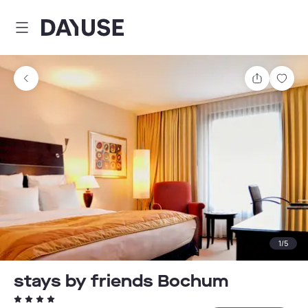
Dayuse
Teilen
Spei
1
/
5
stays by friends Bochum