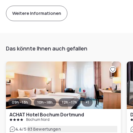
Weitere Informationen
Das könnte Ihnen auch gefallen
09h - 13h
10h - 18h
12h - 17h
+
1
ACHAT Hotel Bochum Dortmund
D
Bochum Nord
|
4.4
/5
83 Bewertungen