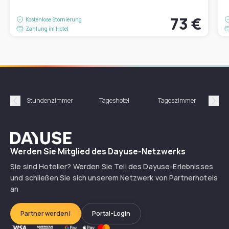
73 €
Kostenlose Stornierung
Zahlung im Hotel
Stundenzimmer
Tageshotel
Tageszimmer
Gün
Précédent
Suiv
Dayuse
Werden Sie Mitglied des Dayuse-Netzwerks
Sie sind Hotelier? Werden Sie Teil des Dayuse-Erlebnisses
und schließen Sie sich unserem Netzwerk von Partnerhotels
an
Partner werden!
Portal-Login