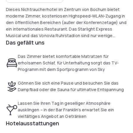
Dieses Nichtraucherhotel im Zentrum von Bochum bietet
moderne Zimmer, kostenlosen Highspeed-WLAN-Zugang in
den öffentlichen Bereichen (außer der Konferenzetage) und
ein internationales Restaurant. Das Starlight Express
Musical und das Vonovia Ruhrstadion sind nur wenige
Das gefällt uns
Schritte entfernt. Sauna und Dampfbad stehen Ihnen zur
Entspannung zur Verfügung.
Das Zimmer bietet komfortable Matratzen für
Das stays by friends Bochum verfügt über große Zimmer mit
erholsamen Schlaf, für Unterhaltung sorgt das TV-
rückenfreundlichen Matratzen und Sat-TV mit Sky-
Programm mit dem Sportprogramm von Sky
Sportkanälen.
Gönnen Sie sich eine Pause und besuchen Sie das
Im stays by friends Bochum wird täglich ein
Dampfbad oder die Sauna für ultimative Entspannung
Frühstücksbuffet angeboten, das Restaurant bietet
internationale Küche und die Bar serviert eine große
Lassen Sie Ihren Tag in geselliger Atmosphäre
Auswahl an Getränken.
ausklingen – in der Bar Franklin’s erwartet Sie ein
vielfältiges Angebot an Getränken
Die Gäste können gerne die Sauna und den Fitnessraum
Hotelausstattungen
des stays by friends nutzen. Der nahe gelegene Stadtpark