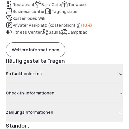
ist ein idealer Ort zum Joggen.
Restaurant
Bar / Café
Terrasse
Business center
Tagungsraum
Kostenloses Wifi
Privater Parkplatz (kostenpflichtig)
(
10 €
)
Fitness Center
Sauna
Dampfbad
Weitere Informationen
Häufig gestellte Fragen
So funktioniert es
Check-in-Informationen
Zahlungsinformationen
Standort