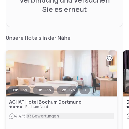
Sie es erneut
Unsere Hotels in der Nähe
09h - 13h
10h - 18h
12h - 17h
+
1
ACHAT Hotel Bochum Dortmund
D
Bochum Nord
|
4.4
/5
83 Bewertungen