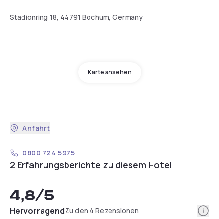
Stadionring 18, 44791 Bochum, Germany
Karte ansehen
Anfahrt
0800 724 5975
2 Erfahrungsberichte zu diesem Hotel
4,8
/5
Info
Hervorragend
Zu den 4 Rezensionen