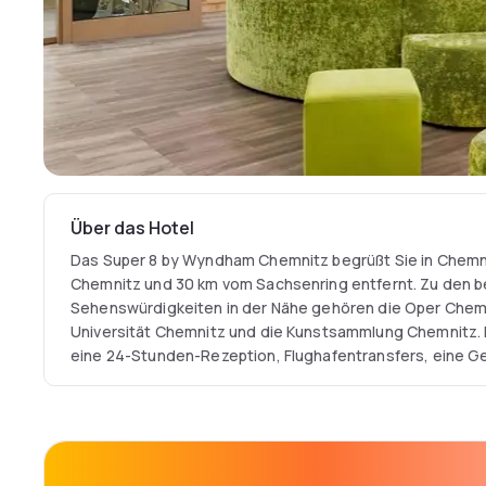
Über das Hotel
Das Super 8 by Wyndham Chemnitz begrüßt Sie in Chemn
Chemnitz und 30 km vom Sachsenring entfernt. Zu den b
Sehenswürdigkeiten in der Nähe gehören die Oper Chem
Universität Chemnitz und die Kunstsammlung Chemnitz. D
eine 24-Stunden-Rezeption, Flughafentransfers, eine 
kostenfreies WLAN in allen Bereichen.
Das Hotel bietet Ihnen klimatisierte Zimmer mit einem Sc
einem Flachbild-TV und einem eigenen Bad mit einer Dus
by Wyndham Chemnitz verfügen über Bettwäsche und H