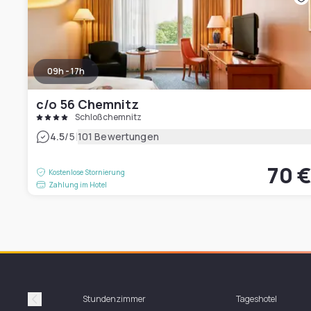
09h - 17h
c/o 56 Chemnitz
Schloßchemnitz
|
4.5
/5
101 Bewertungen
70 
Kostenlose Stornierung
Zahlung im Hotel
Stundenzimmer
Tageshotel
Précédent