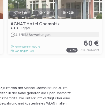
07h - 14h
10h - 18h
15h - 22h
ACHAT Hotel Chemnitz
Kappel
|
4.6
/5
12 Bewertungen
60 €
€
Kostenlose Stornierung
-
25
%
79 €
pro Nacht
Zahlung im Hotel
 3,8 km von der Messe Chemnitz und 30 km
iten in der Nähe gehören die Oper Chemnitz,
 Chemnitz. Die Unterkunft verfügt über eine
bewahrung und kostenfreies WLAN in allen