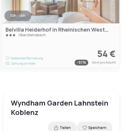
10h - 16h
Belvilla Heiderhof in Rheinischen Westerwald
Obersteinebach
54 €
Kostenlose Stornierung
-
57
%
124 €
pro Nacht
Zahlung im Hotel
Wyndham Garden Lahnstein
Koblenz
Teilen
Speichern