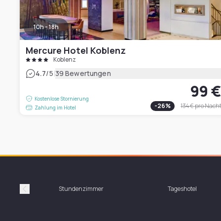
10h - 18h
Mercure Hotel Koblenz
Koblenz
|
4.7
/5
39 Bewertungen
99 
Kostenlose Stornierung
-
26
%
134 €
pro Nach
Zahlung im Hotel
Stundenzimmer
Tageshotel
Précédent