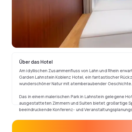
Über das Hotel
Am idyllischen Zusammenfluss von Lahn und Rhein erwa
Garden Lahnstein Koblenz Hotel, ein fantastischer Rüc
wunderschöner Natur mit atemberaubender Geschichte
Das in einem malerischen Park in Lahnstein gelegene Hot
ausgestatteten Zimmern und Suiten bietet großartige 
beeindruckende Konferenz- und Veranstaltungsplanungs
Und mit finnischen Saunas, einem modernen Fitness-Ce
Wanderwegen sowie einer Vielzahl an Aktivitäten in der Na