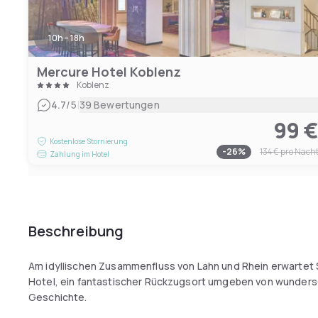
10h - 18h
Mercure Hotel Koblenz
Koblenz
|
4.7
/5
39 Bewertungen
99 
Kostenlose Stornierung
-
26
%
134 €
pro Nach
Zahlung im Hotel
Beschreibung
Am idyllischen Zusammenfluss von Lahn und Rhein erwartet
Hotel, ein fantastischer Rückzugsort umgeben von wunder
Geschichte.