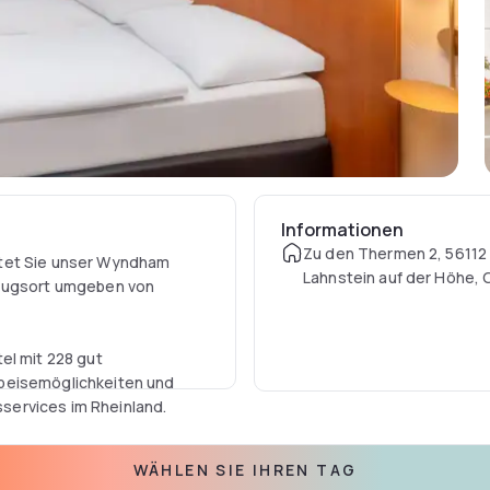
Informationen
Zu den Thermen 2, 56112 
rtet Sie unser Wyndham
Lahnstein auf der Höhe,
kzugsort umgeben von
.
el mit 228 gut
Speisemöglichkeiten und
services im Rheinland.
nter, Zugang zu
WÄHLEN SIE IHREN TAG
tur erwartet Sie hier Ihr