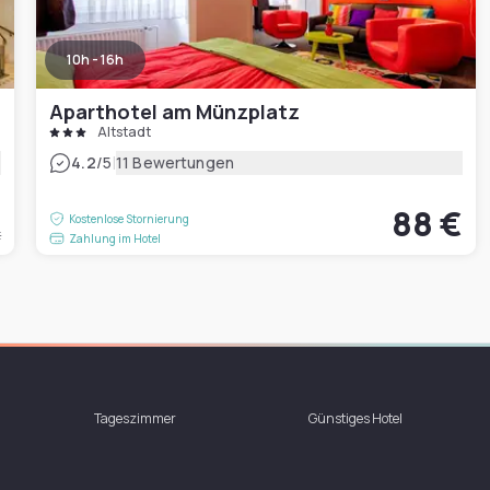
10h - 16h
Aparthotel am Münzplatz
Altstadt
|
4.2
/5
11 Bewertungen
€
88 €
Kostenlose Stornierung
t
Zahlung im Hotel
Tageszimmer
Günstiges Hotel