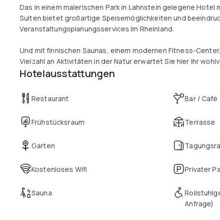
Das in einem malerischen Park in Lahnstein gelegene Hotel
Suiten bietet großartige Speisemöglichkeiten und beeindr
Veranstaltungsplanungsservices im Rheinland.
Und mit finnischen Saunas, einem modernen Fitness-Cente
Vielzahl an Aktivitäten in der Natur erwartet Sie hier Ihr wohl
Hotelausstattungen
Restaurant
Bar / Café
Frühstücksraum
Terrasse
Garten
Tagungsr
Kostenloses Wifi
Privater P
Sauna
Rollstuhlg
Anfrage)