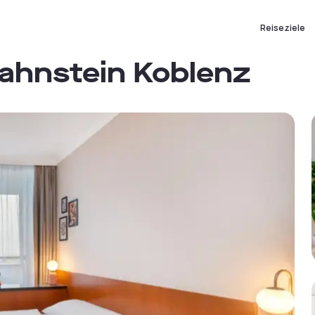
Reiseziele
hnstein Koblenz