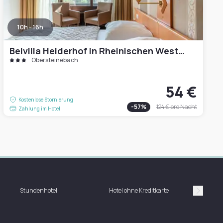
10h - 16h
Belvilla Heiderhof in Rheinischen Westerwald
Obersteinebach
54 €
Kostenlose Stornierung
-
57
%
124 €
pro Nacht
Zahlung im Hotel
Stundenhotel
Hotel ohne Kreditkarte
H
Suivan