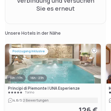
Verbindung und versuchen
Sie es erneut
Unsere Hotels in der Nähe
Poolzugang inklusive
10h - 17h
16h - 23h
Principi di Piemonte | UNA Esperienze
H
Torino
|
4.6
/5
2 Bewertungen
126 €