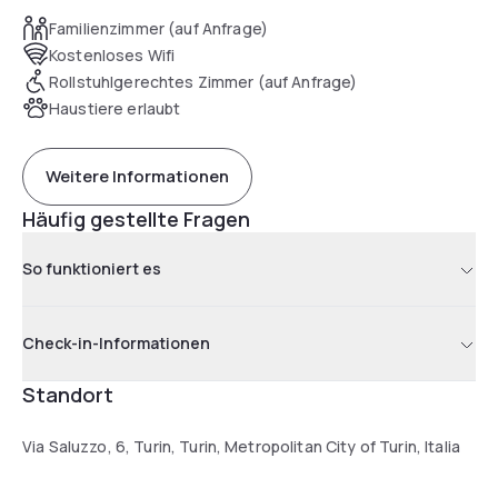
Turin’s main sights, including the Mole Antonelliana and the
Familienzimmer (auf Anfrage)
Egyptian Museum.
Kostenloses Wifi
Rollstuhlgerechtes Zimmer (auf Anfrage)
Haustiere erlaubt
Weitere Informationen
Häufig gestellte Fragen
So funktioniert es
Check-in-Informationen
Standort
Via Saluzzo, 6, Turin, Turin, Metropolitan City of Turin, Italia