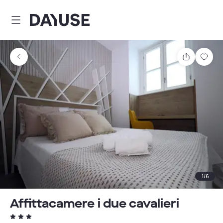
Dayuse
Teilen
Spei
1
/
6
Affittacamere i due cavalieri