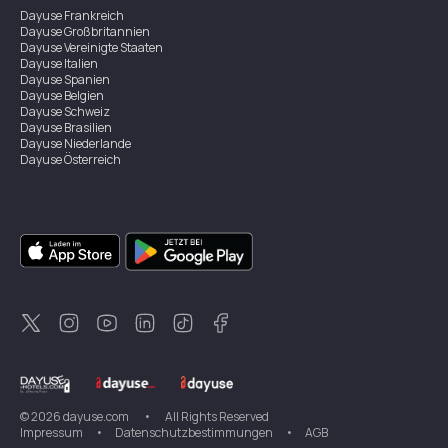
Dayuse
Frankreich
Dayuse
Großbritannien
Dayuse
Vereinigte Staaten
Dayuse
Italien
Dayuse
Spanien
Dayuse
Belgien
Dayuse
Schweiz
Dayuse
Brasilien
Dayuse
Niederlande
Dayuse
Österreich
Dayuse
Australien
Dayuse
Irland
Dayuse
Hongkong
Dayuse
Kanada
Dayuse
Singapur
Dayuse
Zweden
Dayuse
Thailand
Dayuse
Portugal
Dayuse
Korea
Dayuse
Neuseeland
Dayuse
Türkei
©
2026
dayuse.com
•
All Rights Reserved
Impressum
•
Datenschutzbestimmungen
•
AGB