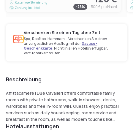
Kostenlose Stornierung
-
75
%
500 €
pro Nacht
Zahlung im Hotel
Verschenken Sie einen Tag ohne Zeit
Spa, Rooftop, Hammam... Verschenken Sie einen
unvergesslichen Ausflug mit der
Dayuse-
Geschenkkarte
. Nicht in allen Hotels verfügbar.
Verfügbarkeit prüfen.
Beschreibung
Affittacamere I Due Cavalieri offers comfortable family
rooms with private bathrooms, walk-in showers, desks,
wardrobes and free in-room WiFi. Guests enjoy practical
services such as daily housekeeping, room service and
breakfast in the room, as well as modern touches like
Hotelausstattungen
streaming services and in-room refrigerators. Its central
location near Porta Nuova Station makes it easy to reach