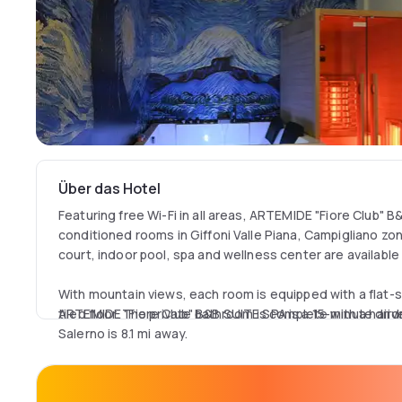
Über das Hotel
Featuring free Wi-Fi in all areas, ARTEMIDE "Fiore Club" B
conditioned rooms in Giffoni Valle Piana, Campigliano zon
court, indoor pool, spa and wellness center are available 
With mountain views, each room is equipped with a flat
tiled floor. The private bathroom is complete with a haird
ARTEMIDE "Fiore Club" B&B SUITE SPA is a 15-minute dri
Salerno is 8.1 mi away.