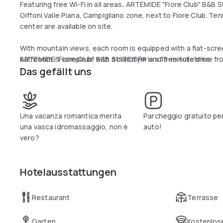
Featuring free Wi-Fi in all areas, ARTEMIDE "Fiore Club" B&B 
Giffoni Valle Piana, Campigliano zone, next to Fiore Club. Te
center are available on site.
With mountain views, each room is equipped with a flat-scree
bathroom is complete with a hairdryer and free toiletries.
ARTEMIDE "Fiore Club" B&B SUITE SPA is a 15-minute drive fr
Das gefällt uns
Una vacanza romantica merita
Parcheggio gratuito per
una vasca idromassaggio, non è
auto!
vero?
Hotelausstattungen
Restaurant
Terrasse
Garten
Kostenlose