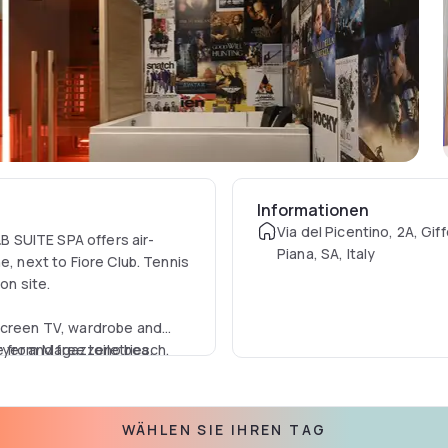
Informationen
Via del Picentino, 2A, Giff
&B SUITE SPA offers air-
Piana, SA, Italy
e, next to Fiore Club. Tennis
on site.
-screen TV, wardrobe and
ryer and free toiletries.
ve from Magazzeno beach.
WÄHLEN SIE IHREN TAG