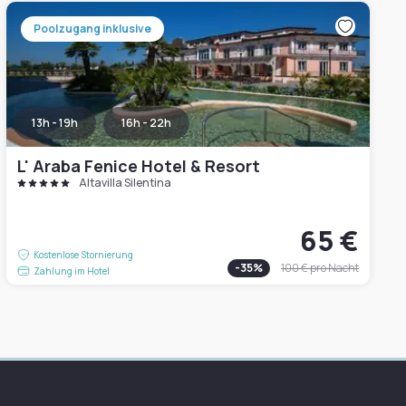
Poolzugang inklusive
13h - 19h
16h - 22h
L' Araba Fenice Hotel & Resort
Altavilla Silentina
65 €
Kostenlose Stornierung
-
35
%
100 €
pro Nacht
Zahlung im Hotel