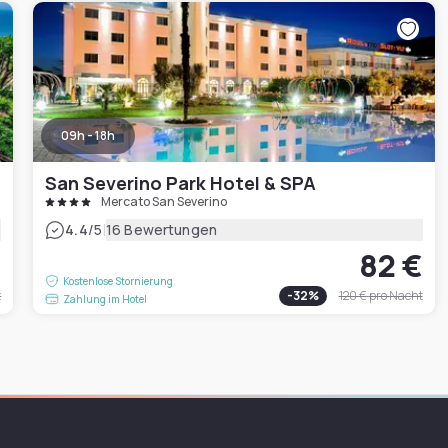
09h - 18h
San Severino Park Hotel & SPA
Mercato San Severino
|
4.4
/5
16 Bewertungen
€
82 €
Kostenlose Stornierung
t
-
32
%
120 €
pro Nacht
Zahlung im Hotel