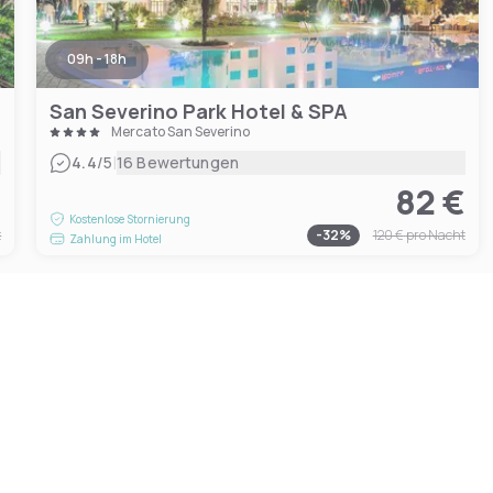
09h - 18h
San Severino Park Hotel & SPA
Mercato San Severino
|
4.4
/5
16 Bewertungen
€
82 €
Kostenlose Stornierung
t
-
32
%
120 €
pro Nacht
Zahlung im Hotel