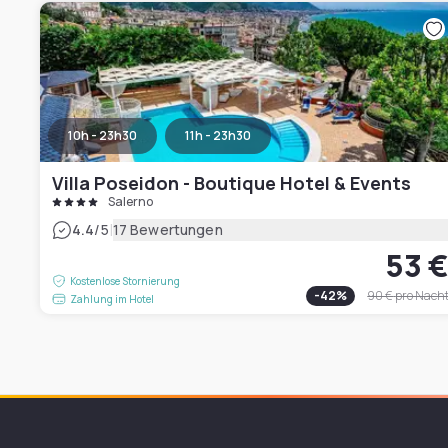
10h - 23h30
11h - 23h30
Villa Poseidon - Boutique Hotel & Events
Salerno
|
4.4
/5
17 Bewertungen
53 
Kostenlose Stornierung
-
42
%
90 €
pro Nach
Zahlung im Hotel