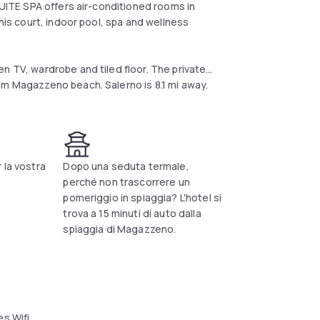
SUITE SPA offers air-conditioned rooms in
nnis court, indoor pool, spa and wellness
n TV, wardrobe and tiled floor. The private
om Magazzeno beach. Salerno is 8.1 mi away.
 la vostra
Dopo una seduta termale,
perché non trascorrere un
pomeriggio in spiaggia? L'hotel si
trova a 15 minuti di auto dalla
spiaggia di Magazzeno.
s Wifi