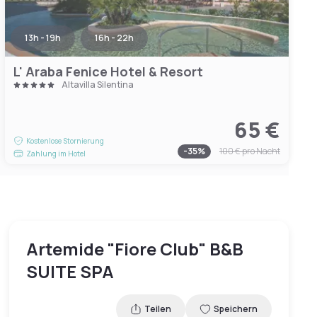
13h - 19h
16h - 22h
L' Araba Fenice Hotel & Resort
Altavilla Silentina
65 €
Kostenlose Stornierung
-
35
%
100 €
pro Nacht
Zahlung im Hotel
Artemide "Fiore Club" B&B
SUITE SPA
Teilen
Speichern