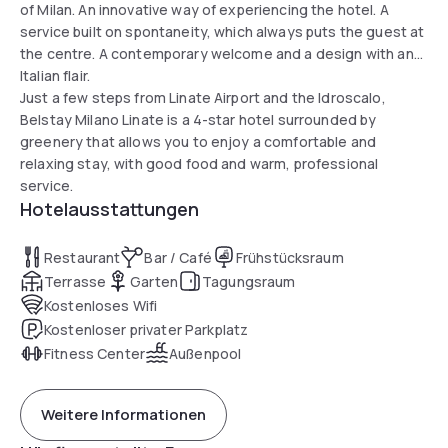
of Milan. An innovative way of experiencing the hotel. A
service built on spontaneity, which always puts the guest at
the centre. A contemporary welcome and a design with an
Italian flair.
Just a few steps from Linate Airport and the Idroscalo,
Belstay Milano Linate is a 4-star hotel surrounded by
greenery that allows you to enjoy a comfortable and
relaxing stay, with good food and warm, professional
service.
Hotelausstattungen
Restaurant
Bar / Café
Frühstücksraum
Terrasse
Garten
Tagungsraum
Kostenloses Wifi
Kostenloser privater Parkplatz
Fitness Center
Außenpool
Weitere Informationen