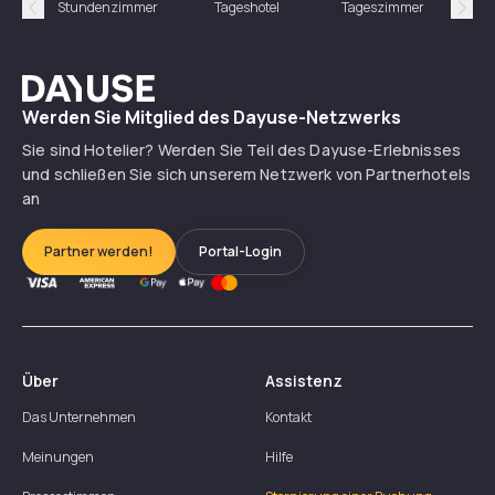
Stundenzimmer
Tageshotel
Tageszimmer
Gün
Précédent
Suiv
Dayuse
Werden Sie Mitglied des Dayuse-Netzwerks
Sie sind Hotelier? Werden Sie Teil des Dayuse-Erlebnisses
und schließen Sie sich unserem Netzwerk von Partnerhotels
an
Partner werden!
Portal-Login
Über
Assistenz
Das Unternehmen
Kontakt
Meinungen
Hilfe