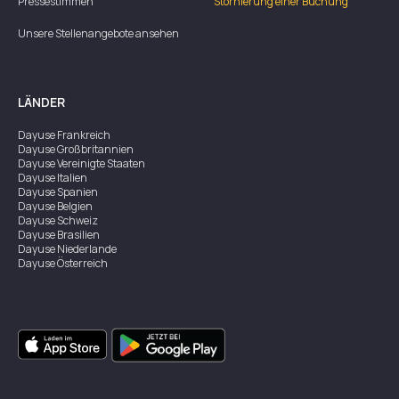
Pressestimmen
Stornierung einer Buchung
Unsere Stellenangebote ansehen
LÄNDER
Dayuse
Frankreich
Dayuse
Großbritannien
Dayuse
Vereinigte Staaten
Dayuse
Italien
Dayuse
Spanien
Dayuse
Belgien
Dayuse
Schweiz
Dayuse
Brasilien
Dayuse
Niederlande
Dayuse
Österreich
Dayuse
Australien
Dayuse
Irland
Dayuse
Hongkong
Dayuse
Kanada
Dayuse
Singapur
Dayuse
Zweden
Dayuse
Thailand
Dayuse
Portugal
Dayuse
Korea