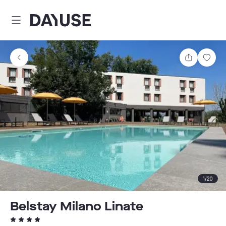
Dayuse
Teilen
Spei
1
/
20
Belstay Milano Linate