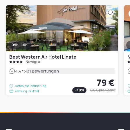
09h - 16h
Best Western Air Hotel Linate
N
Novegro
|
4.4
/5
31 Bewertungen
79 €
Kostenlose Stornierung
-
40
%
130 €
pro Nacht
Zahlung im Hotel