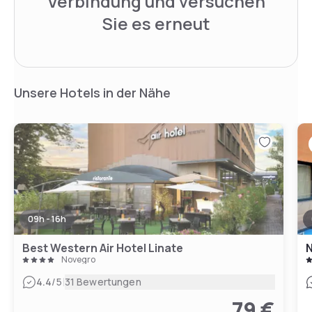
Verbindung und versuchen
Sie es erneut
Unsere Hotels in der Nähe
09h - 16h
Best Western Air Hotel Linate
N
Novegro
|
4.4
/5
31 Bewertungen
79 €