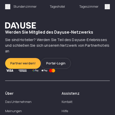
Stundenzimmer
Tageshotel
Tageszimmer
Gün
Précédent
Suiv
Dayuse
Werden Sie Mitglied des Dayuse-Netzwerks
Sie sind Hotelier? Werden Sie Teil des Dayuse-Erlebnisses
und schließen Sie sich unserem Netzwerk von Partnerhotels
an
Partner werden!
Portal-Login
Über
Assistenz
Das Unternehmen
Kontakt
Meinungen
Hilfe