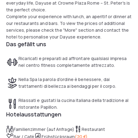
everyday life, Dayuse at Crowne Plaza Rome – St. Peter's is
the perfect choice.
Complete your experience with lunch, an aperitif or dinner at
our restaurants and bars. To view the prices of additional
services, please check the "More" section and contact the
hotel to personalise your Dayuse experience.
Das gefällt uns
Ricaricati e preparati ad affrontare qualsiasi impresa
nel centro fitness completamente attrezzato.
Nella Spa la parola d’ordine è benessere, dai
trattamenti di bellezza ai bendaggi per il corpo.
Rilassati e gustati la cucina italiana della tradizione al
ristorante Papillon.
Hotelausstattungen
Familienzimmer (auf Anfrage)
Restaurant
Bar / Café
Frühstücksraum
(
20 €
)