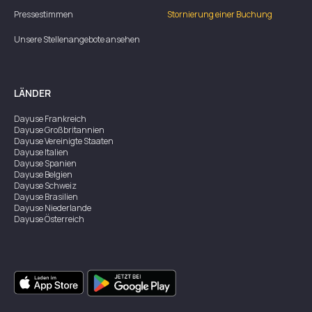
Pressestimmen
Stornierung einer Buchung
Unsere Stellenangebote ansehen
LÄNDER
Dayuse
Frankreich
Dayuse
Großbritannien
Dayuse
Vereinigte Staaten
Dayuse
Italien
Dayuse
Spanien
Dayuse
Belgien
Dayuse
Schweiz
Dayuse
Brasilien
Dayuse
Niederlande
Dayuse
Österreich
Dayuse
Australien
Dayuse
Irland
Dayuse
Hongkong
Dayuse
Kanada
Dayuse
Singapur
Dayuse
Zweden
Dayuse
Thailand
Dayuse
Portugal