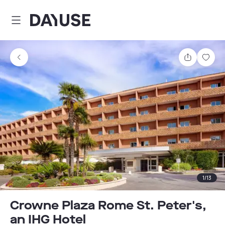
Dayuse
Teilen
Spei
1
/
13
Crowne Plaza Rome St. Peter's,
an IHG Hotel