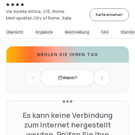
Via Aurelia Antica, 415, Rome,
Karte ansehen
Metropolitan City of Rome, Italia
Übersicht
Angebote
Beschreibung
FAQ
Standor
WÄHLEN SIE IHREN TAG
Wann?
Previous day
Next day
Es kann keine Verbindung
zum Internet hergestellt
werden. Prüfen Sie Ihre