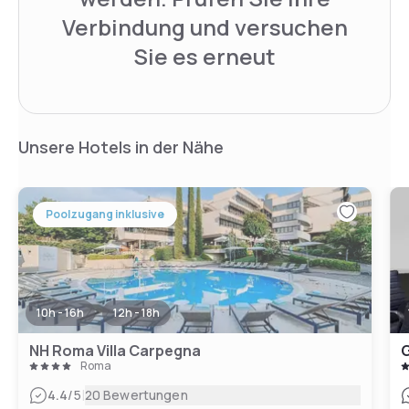
Verbindung und versuchen
Sie es erneut
Unsere Hotels in der Nähe
Poolzugang inklusive
10h - 16h
12h - 18h
NH Roma Villa Carpegna
G
Roma
|
4.4
/5
20 Bewertungen