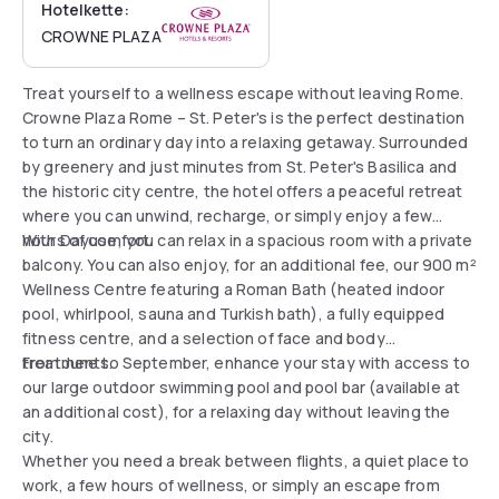
Hotelkette:
CROWNE PLAZA
Treat yourself to a wellness escape without leaving Rome.
Crowne Plaza Rome – St. Peter's is the perfect destination
to turn an ordinary day into a relaxing getaway. Surrounded
by greenery and just minutes from St. Peter's Basilica and
the historic city centre, the hotel offers a peaceful retreat
where you can unwind, recharge, or simply enjoy a few
hours of comfort.
With Dayuse, you can relax in a spacious room with a private
balcony. You can also enjoy, for an additional fee, our 900 m²
Wellness Centre featuring a Roman Bath (heated indoor
pool, whirlpool, sauna and Turkish bath), a fully equipped
fitness centre, and a selection of face and body
treatments.
From June to September, enhance your stay with access to
our large outdoor swimming pool and pool bar (available at
an additional cost), for a relaxing day without leaving the
city.
Whether you need a break between flights, a quiet place to
work, a few hours of wellness, or simply an escape from