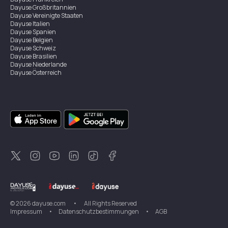
Dayuse
Großbritannien
Dayuse
Vereinigte Staaten
Dayuse
Italien
Dayuse
Spanien
Dayuse
Belgien
Dayuse
Schweiz
Dayuse
Brasilien
Dayuse
Niederlande
Dayuse
Österreich
Dayuse
Australien
Dayuse
Irland
Dayuse
Hongkong
Dayuse
Kanada
Dayuse
Singapur
Dayuse
Zweden
Dayuse
Thailand
Dayuse
Portugal
Dayuse
Korea
Dayuse
Neuseeland
Dayuse
Türkei
©
2026
dayuse.com
•
All Rights Reserved
Impressum
•
Datenschutzbestimmungen
•
AGB