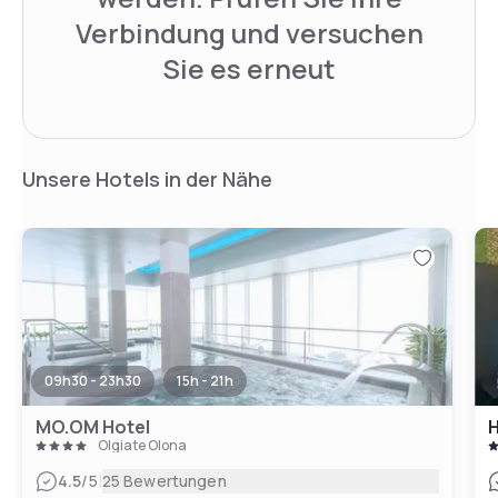
Verbindung und versuchen
Sie es erneut
Unsere Hotels in der Nähe
09h30 - 23h30
15h - 21h
MO.OM Hotel
H
Olgiate Olona
|
4.5
/5
25 Bewertungen