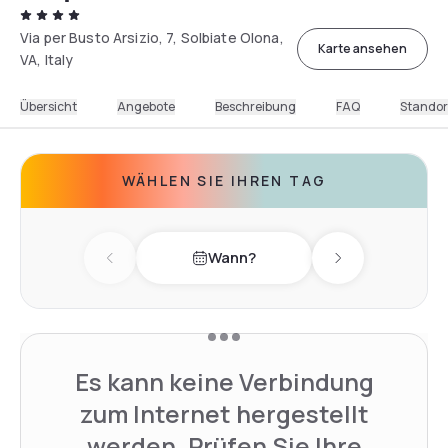
Via per Busto Arsizio, 7, Solbiate Olona,
Karte ansehen
VA, Italy
Übersicht
Angebote
Beschreibung
FAQ
Standor
WÄHLEN SIE IHREN TAG
Wann?
Previous day
Next day
Es kann keine Verbindung
zum Internet hergestellt
werden. Prüfen Sie Ihre