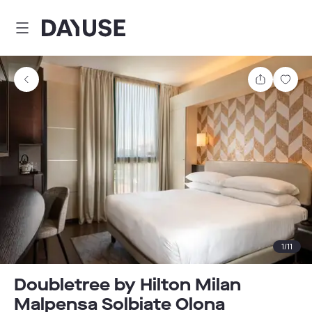
Dayuse
Teilen
Spei
1
/
11
Doubletree by Hilton Milan
Malpensa Solbiate Olona