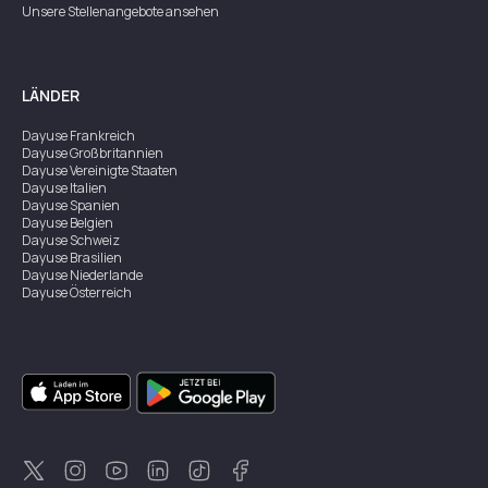
Unsere Stellenangebote ansehen
LÄNDER
Dayuse
Frankreich
Dayuse
Großbritannien
Dayuse
Vereinigte Staaten
Dayuse
Italien
Dayuse
Spanien
Dayuse
Belgien
Dayuse
Schweiz
Dayuse
Brasilien
Dayuse
Niederlande
Dayuse
Österreich
Dayuse
Australien
Dayuse
Irland
Dayuse
Hongkong
Dayuse
Kanada
Dayuse
Singapur
Dayuse
Zweden
Dayuse
Thailand
Dayuse
Portugal
Dayuse
Korea
Dayuse
Neuseeland
Dayuse
Türkei