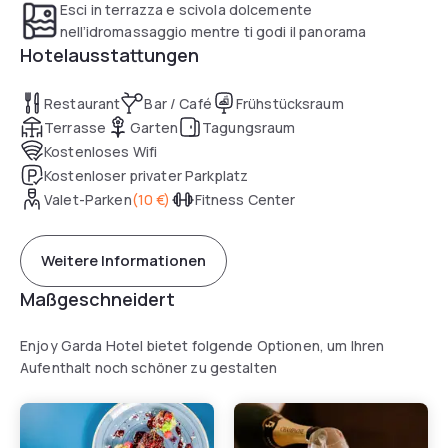
Esci in terrazza e scivola dolcemente
nell’idromassaggio mentre ti godi il panorama
Hotelausstattungen
Restaurant
Bar / Café
Frühstücksraum
Terrasse
Garten
Tagungsraum
Kostenloses Wifi
Kostenloser privater Parkplatz
Valet-Parken
(
10 €
)
Fitness Center
Weitere Informationen
Maßgeschneidert
Enjoy Garda Hotel bietet folgende Optionen, um Ihren
Aufenthalt noch schöner zu gestalten