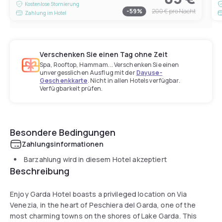
Kostenlose Stornierung
-
59
%
200 €
pro Nacht
Zahlung im Hotel
Verschenken Sie einen Tag ohne Zeit
Spa, Rooftop, Hammam... Verschenken Sie einen
unvergesslichen Ausflug mit der
Dayuse-
Geschenkkarte
. Nicht in allen Hotels verfügbar.
Verfügbarkeit prüfen.
Besondere Bedingungen
Zahlungsinformationen
Barzahlung wird in diesem Hotel akzeptiert
Beschreibung
Enjoy Garda Hotel boasts a privileged location on Via
Venezia, in the heart of Peschiera del Garda, one of the
most charming towns on the shores of Lake Garda. This