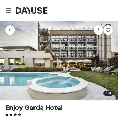
Dayuse
Teilen
Spei
1
/
21
Enjoy Garda Hotel