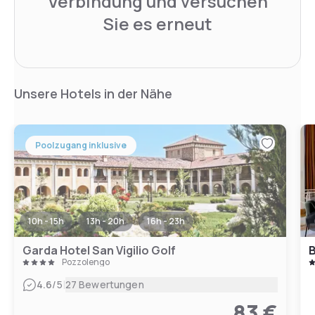
Verbindung und versuchen
Sie es erneut
Unsere Hotels in der Nähe
Poolzugang inklusive
10h - 15h
13h - 20h
16h - 23h
Garda Hotel San Vigilio Golf
B
Pozzolengo
|
4.6
/5
27 Bewertungen
83 €