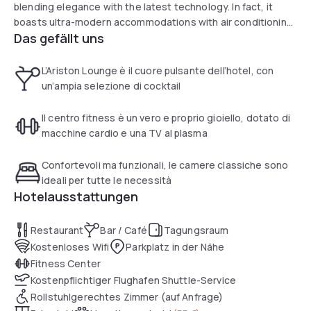
blending elegance with the latest technology. In fact, it
boasts ultra-modern accommodations with air conditioning
Das gefällt uns
and satellite TV. The spacious rooms are classically
furnished and feature tiled or parquet floors. Some have
been recently renovated and come complete with LCD TVs
L’Ariston Lounge è il cuore pulsante dell’hotel, con
and tea and coffee making facilities. Guests can enjoy free
un’ampia selezione di cocktail
use of the on-site fitness room equipped with plasma
satellite TV.
Il centro fitness è un vero e proprio gioiello, dotato di
macchine cardio e una TV al plasma
Confortevoli ma funzionali, le camere classiche sono
ideali per tutte le necessità
Hotelausstattungen
Restaurant
Bar / Café
Tagungsraum
Kostenloses Wifi
Parkplatz in der Nähe
Fitness Center
Kostenpflichtiger Flughafen Shuttle-Service
Rollstuhlgerechtes Zimmer (auf Anfrage)