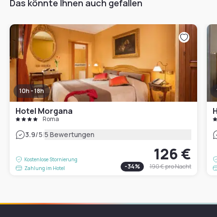
Das könnte Ihnen auch gefallen
10h - 18h
Hotel Morgana
H
Roma
|
3.9
/5
5 Bewertungen
126 €
Kostenlose Stornierung
-
34
%
190 €
pro Nacht
Zahlung im Hotel