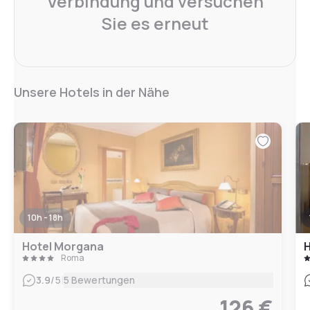
Verbindung und versuchen
Sie es erneut
Unsere Hotels in der Nähe
10h - 18h
Hotel Morgana
H
Roma
|
3.9
/5
5 Bewertungen
126 €