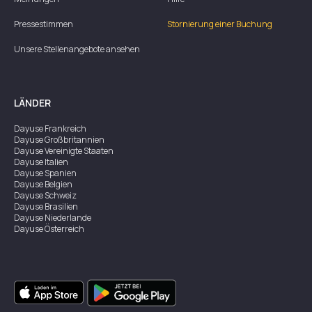
Pressestimmen
Stornierung einer Buchung
Unsere Stellenangebote ansehen
LÄNDER
Dayuse
Frankreich
Dayuse
Großbritannien
Dayuse
Vereinigte Staaten
Dayuse
Italien
Dayuse
Spanien
Dayuse
Belgien
Dayuse
Schweiz
Dayuse
Brasilien
Dayuse
Niederlande
Dayuse
Österreich
Dayuse
Australien
Dayuse
Irland
Dayuse
Hongkong
Dayuse
Kanada
Dayuse
Singapur
Dayuse
Zweden
Dayuse
Thailand