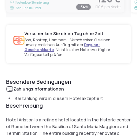
Kostenlose Stornierung
-
34
%
190 €
pro Nacht
Zahlung im Hotel
Verschenken Sie einen Tag ohne Zeit
Spa, Rooftop, Hammam... Verschenken Sie einen
unvergesslichen Ausflug mit der
Dayuse-
Geschenkkarte
. Nicht in allen Hotels verfügbar.
Verfügbarkeit prüfen.
Besondere Bedingungen
Zahlungsinformationen
Barzahlung wird in diesem Hotel akzeptiert
Beschreibung
Hotel Ariston is a refined hotel located in the historic center
of Rome between the Basilica of Santa Maria Maggiore and
Termini Station. The entire building recently renovated