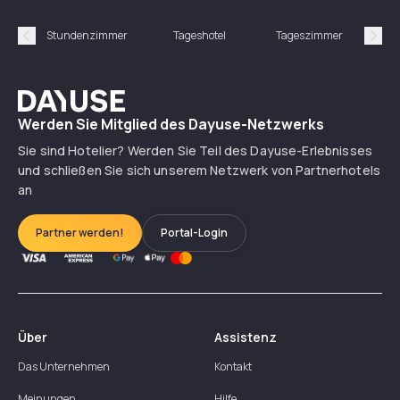
Stundenzimmer
Tageshotel
Tageszimmer
Gün
Précédent
Suiv
Dayuse
Werden Sie Mitglied des Dayuse-Netzwerks
Sie sind Hotelier? Werden Sie Teil des Dayuse-Erlebnisses
und schließen Sie sich unserem Netzwerk von Partnerhotels
an
Partner werden!
Portal-Login
Über
Assistenz
Das Unternehmen
Kontakt
Meinungen
Hilfe