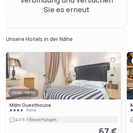
Sie es erneut
Unsere Hotels in der Nähe
11h30 - 15h30
Mdm Guesthouse
M
Roma
|
4.1
/5
7 Bewertungen
67 €