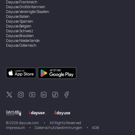
Dayuse
Frankreich
Dayuse
Großbritannien
Dayuse
Vereinigte Staaten
Dayuse
Italien
Dayuse
Spanien
Dayuse
Belgien
Dayuse
Schweiz
Dayuse
Brasilien
Dayuse
Niederlande
Dayuse
Österreich
Dayuse
Australien
Dayuse
Irland
Dayuse
Hongkong
Dayuse
Kanada
Dayuse
Singapur
Dayuse
Zweden
Dayuse
Thailand
Dayuse
Portugal
Dayuse
Korea
Dayuse
Neuseeland
Dayuse
Türkei
©
2026
dayuse.com
•
All Rights Reserved
Impressum
•
Datenschutzbestimmungen
•
AGB