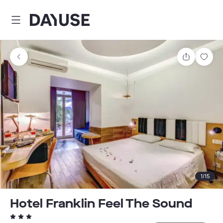
Dayuse
Teilen
Spei
1
/
15
Hotel Franklin Feel The Sound