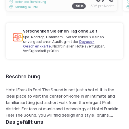
Kostenlose Stornierung
-
56
%
150 €
pro Nacht
Zahlung im Hotel
Verschenken Sie einen Tag ohne Zeit
Spa, Rooftop, Hammam... Verschenken Sie einen
unvergesslichen Ausflug mit der
Dayuse-
Geschenkkarte
. Nicht in allen Hotels verfügbar.
Verfügbarkeit prüfen.
Beschreibung
Hotel Franklin Feel The Sound is not just a hotel. It is the
ideal place to visit the center of Rome in an intimate and
familiar setting just a short walk from the elegant Prati
district. For fans of music and technology at Hotel Franklin
Feel The Sound, you will find design and style: drums,
Das gefällt uns
guitars, and trumpets find their place and utility among the
furnishings, and plays of light, shadow, and color provide an