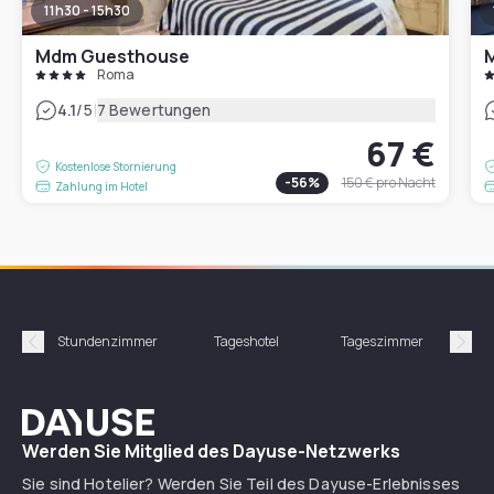
11h30 - 15h30
Mdm Guesthouse
M
Roma
|
4.1
/5
7 Bewertungen
67 €
Kostenlose Stornierung
-
56
%
150 €
pro Nacht
Zahlung im Hotel
Stundenzimmer
Tageshotel
Tageszimmer
Gün
Précédent
Suiv
Dayuse
Werden Sie Mitglied des Dayuse-Netzwerks
Sie sind Hotelier? Werden Sie Teil des Dayuse-Erlebnisses