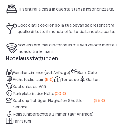
atmospheric and relaxing experience where music takes
Ti sentirai a casa in questa stanza insonorizzata.
center stage. Feel Our Sound and make it resonate in your
room, choosing from 22 pieces of music provided by the
hotel and inspired by the sounds of Pop, Rock, Blues, Jazz
Coccolati scegliendo la tua bevanda preferita tra
and Soul music.
quelle di tutto il mondo offerte dalla nostra carta.
Non essere mai disconnesso; il wifi veloce mette il
mondo tra le mani.
Hotelausstattungen
Familienzimmer (auf Anfrage)
Bar / Café
Frühstücksraum
(
5 €
)
Terrasse
Garten
Kostenloses Wifi
Parkplatz in der Nähe
(
20 €
)
Kostenpflichtiger Flughafen Shuttle-
(
55 €
)
Service
Rollstuhlgerechtes Zimmer (auf Anfrage)
Fahrstuhl