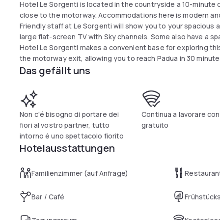
Hotel Le Sorgenti is located in the countryside a 10-minute 
close to the motorway. Accommodations here is modern an
Friendly staff at Le Sorgenti will show you to your spacious
large flat-screen TV with Sky channels. Some also have a sp
Hotel Le Sorgenti makes a convenient base for exploring this
the motorway exit, allowing you to reach Padua in 30 minutes
Das gefällt uns
Non c'é bisogno di portare dei
Continua a lavorare con i
fiori al vostro partner, tutto
gratuito
intorno é uno spettacolo fiorito
Hotelausstattungen
Familienzimmer (auf Anfrage)
Restauran
Bar / Café
Frühstück