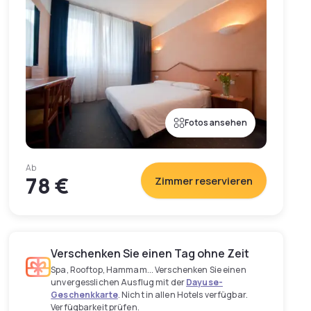
Fotos ansehen
Ab
78 €
Zimmer reservieren
Verschenken Sie einen Tag ohne Zeit
Spa, Rooftop, Hammam... Verschenken Sie einen
unvergesslichen Ausflug mit der
Dayuse-
Geschenkkarte
. Nicht in allen Hotels verfügbar.
Verfügbarkeit prüfen.