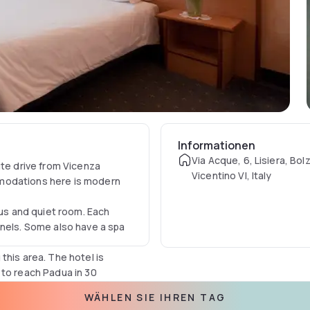
Informationen
Via Acque, 6, Lisiera, Bol
ute drive from Vicenza
Vicentino VI, Italy
mmodations here is modern
ous and quiet room. Each
nnels. Some also have a spa
this area. The hotel is
 to reach Padua in 30
WÄHLEN SIE IHREN TAG