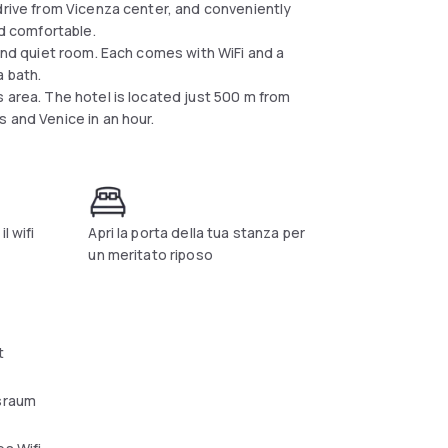
drive from Vicenza center, and conveniently
d comfortable.
 and quiet room. Each comes with WiFi and a
a bath.
 area. The hotel is located just 500 m from
 and Venice in an hour.
l wifi
Apri la porta della tua stanza per
un meritato riposo
t
sraum