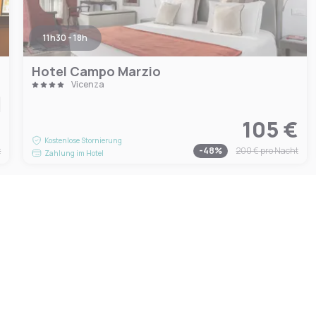
11h30 - 18h
Hotel Campo Marzio
Vicenza
€
105 €
Kostenlose Stornierung
t
-
48
%
200 €
pro Nacht
Zahlung im Hotel