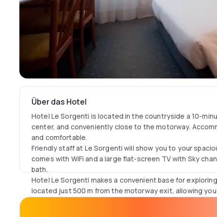
Über das Hotel
Hotel Le Sorgenti is located in the countryside a 10-min
center, and conveniently close to the motorway. Acco
and comfortable.
Friendly staff at Le Sorgenti will show you to your spaci
comes with WiFi and a large flat-screen TV with Sky cha
bath.
Hotel Le Sorgenti makes a convenient base for exploring 
located just 500 m from the motorway exit, allowing you
minutes and Venice in an hour.