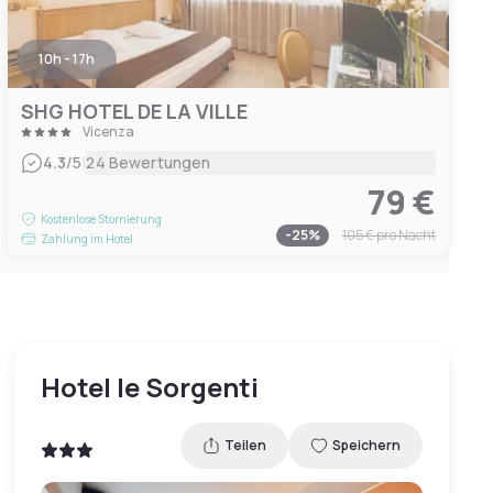
10h - 17h
SHG HOTEL DE LA VILLE
Vicenza
|
4.3
/5
24 Bewertungen
79 €
Kostenlose Stornierung
-
25
%
105 €
pro Nacht
Zahlung im Hotel
Hotel le Sorgenti
Teilen
Speichern