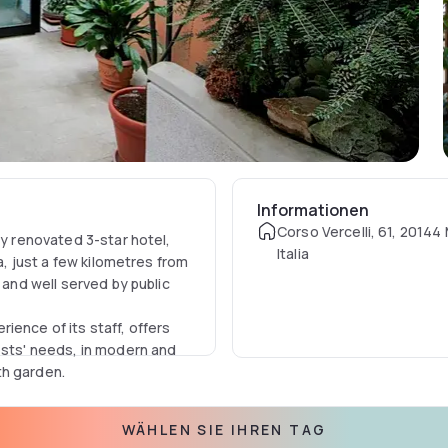
Informationen
Corso Vercelli, 61, 20144 
ly renovated 3-star hotel,
Italia
ea, just a few kilometres from
 and well served by public
ience of its staff, offers
ests' needs, in modern and
th garden.
WÄHLEN SIE IHREN TAG