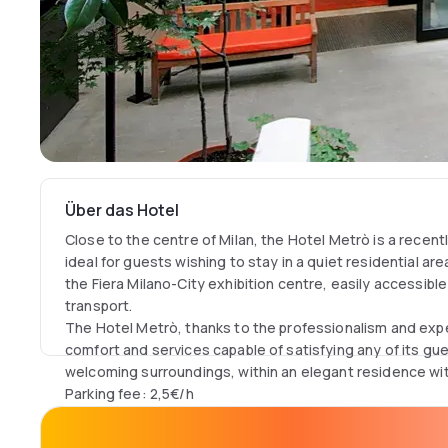
Über das Hotel
Close to the centre of Milan, the Hotel Metrò is a recent
ideal for guests wishing to stay in a quiet residential ar
the Fiera Milano-City exhibition centre, easily accessible
transport.
The Hotel Metrò, thanks to the professionalism and exper
comfort and services capable of satisfying any of its gu
welcoming surroundings, within an elegant residence wi
Parking fee: 2,5€/h
18€/day Tourist tax included