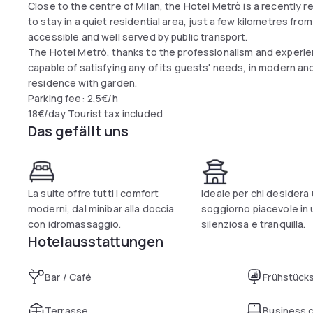
Close to the centre of Milan, the Hotel Metrò is a recently r
to stay in a quiet residential area, just a few kilometres from
accessible and well served by public transport.
The Hotel Metrò, thanks to the professionalism and experien
capable of satisfying any of its guests' needs, in modern a
residence with garden.
Parking fee: 2,5€/h
18€/day Tourist tax included
Das gefällt uns
La suite offre tutti i comfort
Ideale per chi desidera
moderni, dal minibar alla doccia
soggiorno piacevole in
con idromassaggio.
silenziosa e tranquilla.
Hotelausstattungen
Bar / Café
Frühstück
Terrasse
Business 