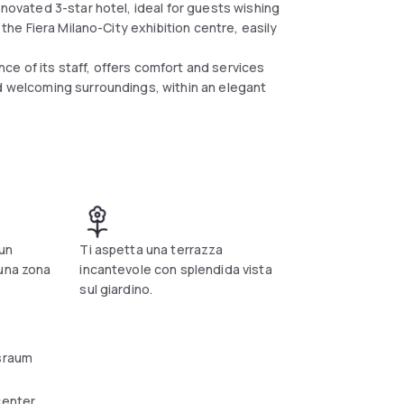
enovated 3-star hotel, ideal for guests wishing
 the Fiera Milano-City exhibition centre, easily
ce of its staff, offers comfort and services
nd welcoming surroundings, within an elegant
 un
Ti aspetta una terrazza
 una zona
incantevole con splendida vista
sul giardino.
sraum
center