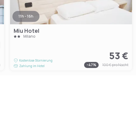
11h - 16h
Miu Hotel
Milano
€
53 €
Kostenlose Stornierung
t
-
47
%
100 €
pro Nacht
Zahlung im Hotel