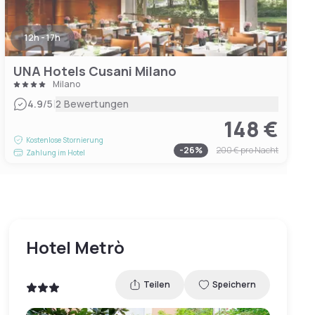
12h - 17h
UNA Hotels Cusani Milano
Milano
|
4.9
/5
2 Bewertungen
148 €
Kostenlose Stornierung
-
26
%
200 €
pro Nacht
Zahlung im Hotel
Hotel Metrò
Teilen
Speichern