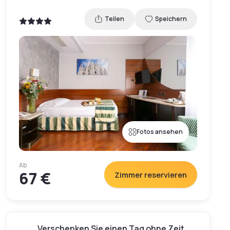
Teilen
Speichern
Fotos ansehen
Ab
67 €
Zimmer reservieren
Verschenken Sie einen Tag ohne Zeit