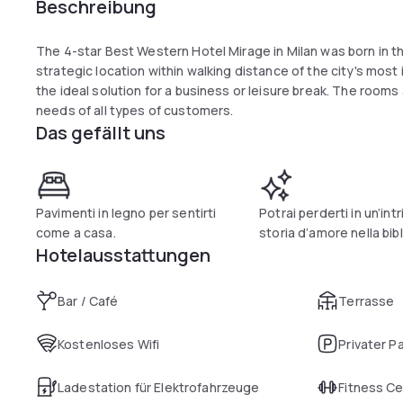
Beschreibung
The 4-star Best Western Hotel Mirage in Milan was born in the
strategic location within walking distance of the city's most
the ideal solution for a business or leisure break. The room
needs of all types of customers.
Das gefällt uns
Pavimenti in legno per sentirti
Potrai perderti in un’int
come a casa.
storia d’amore nella bib
Hotelausstattungen
Bar / Café
Terrasse
Kostenloses Wifi
Privater P
Ladestation für Elektrofahrzeuge
Fitness C