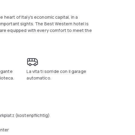
 heart of Italy's economic capital, in a
 important sights. The Best Western hotel is
s are equipped with every comfort to meet the
rigante
La vita ti sorride con il garage
lioteca.
automatico.
arkplatz (kostenpflichtig)
enter