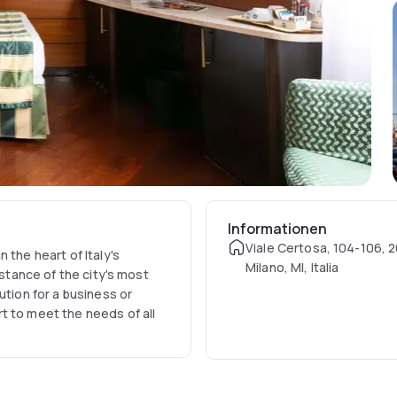
Informationen
Viale Certosa, 104-106, 
 the heart of Italy's
Milano, MI, Italia
istance of the city's most
ution for a business or
t to meet the needs of all