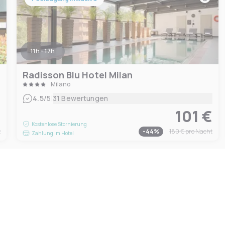
11h - 17h
Radisson Blu Hotel Milan
Milano
|
4.5
/5
31 Bewertungen
€
101 €
Kostenlose Stornierung
t
-
44
%
180 €
pro Nacht
Zahlung im Hotel