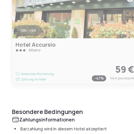
10h - 14h
Hotel Accursio
Milano
59 
Kostenlose Stornierung
-
47
%
110 €
pro Nach
Zahlung im Hotel
Besondere Bedingungen
Zahlungsinformationen
Barzahlung wird in diesem Hotel akzeptiert