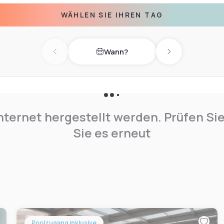
WÄHLEN SIE IHREN TAG
Wann?
Previous day
Next day
nternet hergestellt werden. Prüfen Si
Sie es erneut
Poolzugang inklusive