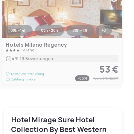
08h - 14h
08h - 20h
09h - 13h
+
3
Hotels Milano Regency
Milano
|
4
/5
19 Bewertungen
53 €
Kostenlose Stornierung
-
65
%
150 €
pro Nacht
Zahlung im Hotel
Hotel Mirage Sure Hotel
Collection By Best Western