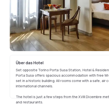
Über das Hotel
Set opposite Torino Porta Susa Station, Hotel & Reside
Porta Susa offers spacious accommodation with free Wi-
set in a historic building. All rooms come with a safe, air
international channels.
The hotel is just a few steps from the XVIII Dicembre me
and restaurants.