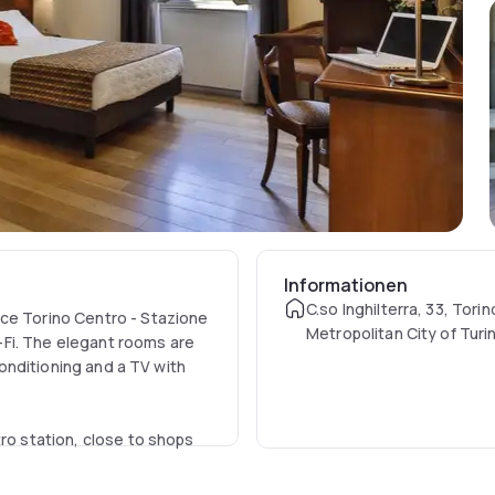
Informationen
C.so Inghilterra, 33, Torin
nce Torino Centro - Stazione
Metropolitan City of Turin,
Fi. The elegant rooms are
 conditioning and a TV with
tro station, close to shops