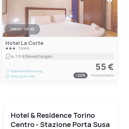
09h30 - 13h30
Hotel La Corte
Torino
|
4.7
/5
8 Bewertungen
55 €
Kostenlose Stornierung
-
22
%
70 €
pro Nacht
Zahlung im Hotel
Hotel & Residence Torino
Centro - Stazione Porta Susa