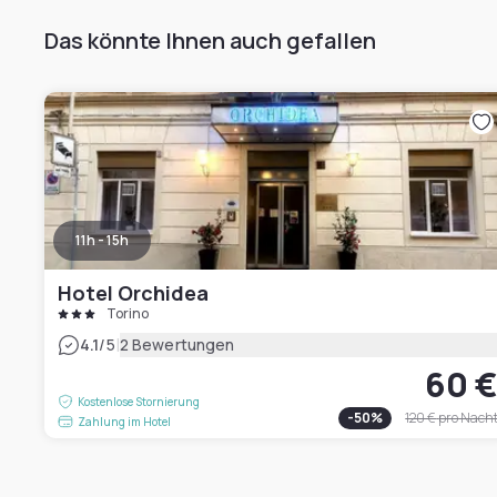
Das könnte Ihnen auch gefallen
11h - 15h
Hotel Orchidea
Torino
|
4.1
/5
2 Bewertungen
60 
Kostenlose Stornierung
-
50
%
120 €
pro Nach
Zahlung im Hotel