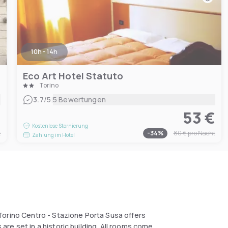
10h - 14h
Eco Art Hotel Statuto
Torino
|
3.7
/5
5 Bewertungen
€
53 €
Kostenlose Stornierung
t
-
34
%
80 €
pro Nacht
Zahlung im Hotel
Torino Centro - Stazione Porta Susa offers
re set in a historic building. All rooms come