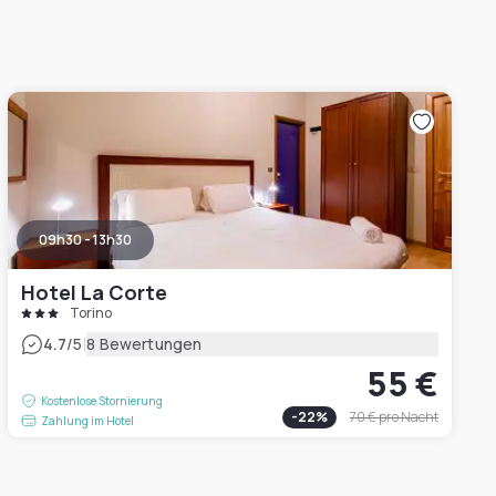
09h30 - 13h30
Hotel La Corte
Torino
|
4.7
/5
8 Bewertungen
55 €
Kostenlose Stornierung
-
22
%
70 €
pro Nacht
Zahlung im Hotel