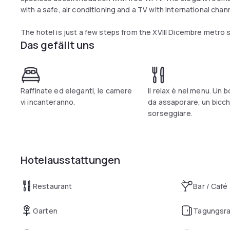
with a safe, air conditioning and a TV with international chan
The hotel is just a few steps from the XVIII Dicembre metro 
Das gefällt uns
Raffinate ed eleganti, le camere
Il relax è nel menu. Un
vi incanteranno.
da assaporare, un bicch
sorseggiare.
Hotelausstattungen
Restaurant
Bar / Café
Garten
Tagungsr