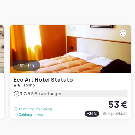
10h - 14h
Eco Art Hotel Statuto
Torino
|
3.7
/5
5 Bewertungen
€
53 €
Kostenlose Stornierung
t
-
34
%
80 €
pro Nacht
Zahlung im Hotel