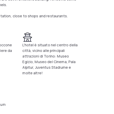
nels.
station, close to shops and restaurants.
 boccone
L'hotel è situato nel centro della
iere da
città, vicino alle principali
attrazioni di Torino: Museo
Egizio, Museo del Cinema, Pala
Alpitur, Juventus Stadiume e
molte altre!
aum