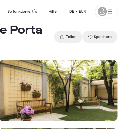
So funktioniert´s
Hilfe
DE
•
EUR
ne Porta
Teilen
Speichern