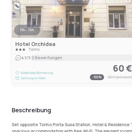
11h - 15h
Hotel Orchidea
Torino
|
4.1
/5
2 Bewertungen
60 
Kostenlose Stornierung
-
50
%
120 €
pro Nach
Zahlung im Hotel
Beschreibung
Set opposite Torino Porta Susa Station, Hotel & Residence 
spacious accommodation with free Wi-Fi. The elegant rooms a