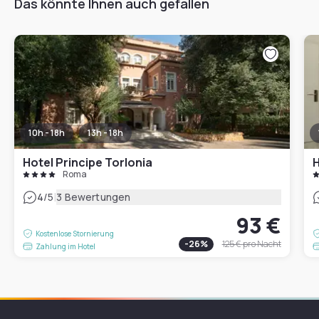
Das könnte Ihnen auch gefallen
10h - 18h
13h - 18h
Hotel Principe Torlonia
H
Roma
|
4
/5
3 Bewertungen
93 €
Kostenlose Stornierung
-
26
%
125 €
pro Nacht
Zahlung im Hotel