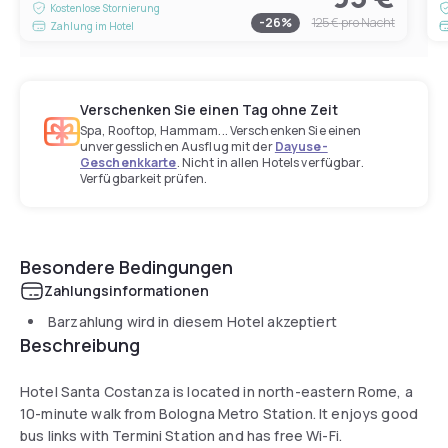
Kostenlose Stornierung
-
26
%
125 €
pro Nacht
Zahlung im Hotel
Verschenken Sie einen Tag ohne Zeit
Spa, Rooftop, Hammam... Verschenken Sie einen
unvergesslichen Ausflug mit der
Dayuse-
Geschenkkarte
. Nicht in allen Hotels verfügbar.
Verfügbarkeit prüfen.
Besondere Bedingungen
Zahlungsinformationen
Barzahlung wird in diesem Hotel akzeptiert
Beschreibung
Hotel Santa Costanza is located in north-eastern Rome, a
10-minute walk from Bologna Metro Station. It enjoys good
bus links with Termini Station and has free Wi-Fi.