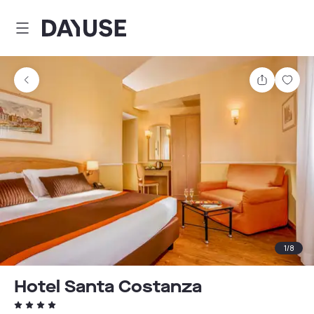
Dayuse
Teilen
Spei
1
/
8
Hotel Santa Costanza