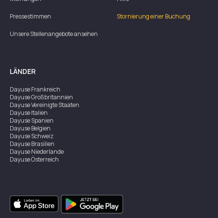
Pressestimmen
Stornierung einer Buchung
Unsere Stellenangebote ansehen
LÄNDER
Dayuse
Frankreich
Dayuse
Großbritannien
Dayuse
Vereinigte Staaten
Dayuse
Italien
Dayuse
Spanien
Dayuse
Belgien
Dayuse
Schweiz
Dayuse
Brasilien
Dayuse
Niederlande
Dayuse
Österreich
Dayuse
Australien
Dayuse
Irland
Dayuse
Hongkong
Dayuse
Kanada
Dayuse
Singapur
Dayuse
Zweden
Dayuse
Thailand