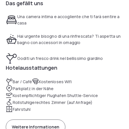
Das gefällt uns
Una camera intima e accogliente che ti farà sentire a
casa
Hai urgente bisogno di una rinfrescata? Ti aspetta un
bagno con accessori in omaggio
Goditi un fresco drink nel bellissimo giardino
Hotelausstattungen
Bar / Café
Kostenloses Wifi
Parkplatz in der Nähe
Kostenpflichtiger Flughafen Shuttle-Service
Rollstuhlgerechtes Zimmer (auf Anfrage)
Fahrstuhl
Weitere Informationen