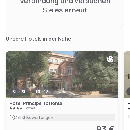
Verbindung und versuchen
Sie es erneut
Unsere Hotels in der Nähe
10h - 18h
13h - 18h
Hotel Principe Torlonia
H
Roma
|
4
/5
3 Bewertungen
93 €