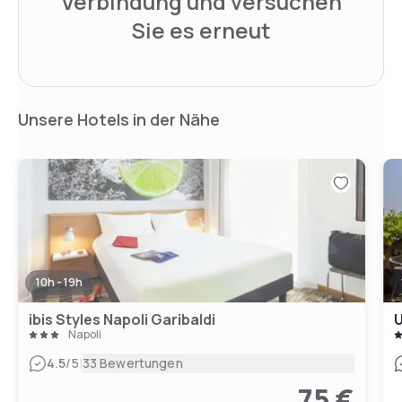
Verbindung und versuchen
Sie es erneut
Unsere Hotels in der Nähe
10h - 19h
ibis Styles Napoli Garibaldi
U
Napoli
|
4.5
/5
33 Bewertungen
75 €