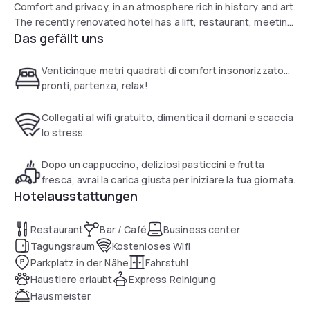
Comfort and privacy, in an atmosphere rich in history and art.
The recently renovated hotel has a lift, restaurant, meeting
Das gefällt uns
room and lounge bar. The Hotel Vergilius is the ideal choice
for all types of stays, short or long, leisure or business.
Venticinque metri quadrati di comfort insonorizzato...
pronti, partenza, relax!
Collegati al wifi gratuito, dimentica il domani e scaccia
lo stress.
Dopo un cappuccino, deliziosi pasticcini e frutta
fresca, avrai la carica giusta per iniziare la tua giornata.
Hotelausstattungen
Restaurant
Bar / Café
Business center
Tagungsraum
Kostenloses Wifi
Parkplatz in der Nähe
Fahrstuhl
Haustiere erlaubt
Express Reinigung
Hausmeister