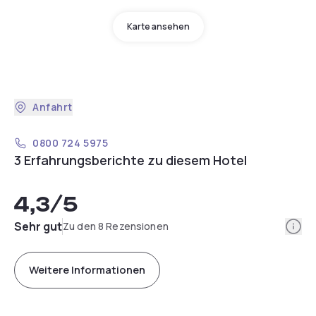
Karte ansehen
Anfahrt
0800 724 5975
3 Erfahrungsberichte zu diesem Hotel
4,3
/5
Info
Sehr gut
Zu den 8 Rezensionen
Weitere Informationen