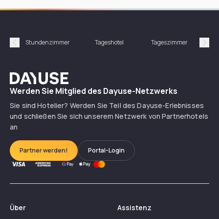
Stundenzimmer
Tageshotel
Tageszimmer
Gün
Précédent
Suiv
Dayuse
Werden Sie Mitglied des Dayuse-Netzwerks
Sie sind Hotelier? Werden Sie Teil des Dayuse-Erlebnisses
und schließen Sie sich unserem Netzwerk von Partnerhotels
an
Partner werden!
Portal-Login
Über
Assistenz