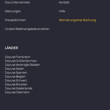
Das Unternehmen
Kontakt
Meinungen
Hilfe
Pressestimmen
Stornierung einer Buchung
Unsere Stellenangebote ansehen
LÄNDER
Dayuse
Frankreich
Dayuse
Großbritannien
Dayuse
Vereinigte Staaten
Dayuse
Italien
Dayuse
Spanien
Dayuse
Belgien
Dayuse
Schweiz
Dayuse
Brasilien
Dayuse
Niederlande
Dayuse
Österreich
Dayuse
Australien
Dayuse
Irland
Dayuse
Hongkong
Dayuse
Kanada