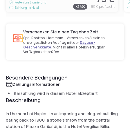
Kostenlose Stornierung
-
24
%
98 €
pro Nacht
Zahlung im Hotel
Verschenken Sie einen Tag ohne Zeit
Spa, Rooftop, Hammam... Verschenken Sie einen
unvergesslichen Ausflug mit der
Dayuse-
Geschenkkarte
. Nicht in allen Hotels verfügbar.
Verfügbarkeit prüfen.
Besondere Bedingungen
Zahlungsinformationen
Barzahlung wird in diesem Hotel akzeptiert
Beschreibung
In the heart of Naples, in an imposing and elegant building
dating back to 1900, a stone's throw from the central
station of Piazza Garibaldi, is the Hotel Vergilius Billia.