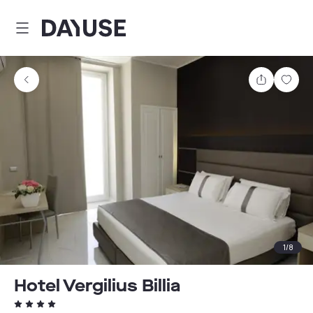
Dayuse
Teilen
Spei
1
/
8
Hotel Vergilius Billia