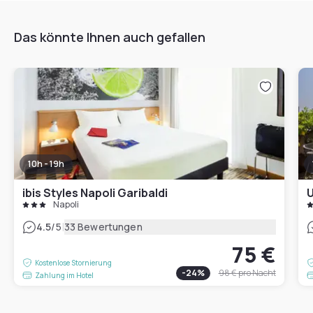
Das könnte Ihnen auch gefallen
10h - 19h
ibis Styles Napoli Garibaldi
U
Napoli
|
4.5
/5
33 Bewertungen
75 €
Kostenlose Stornierung
-
24
%
98 €
pro Nacht
Zahlung im Hotel