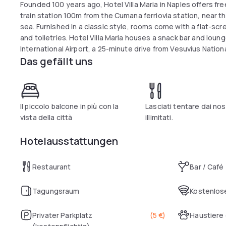
Founded 100 years ago, Hotel Villa Maria in Naples offers fre
train station 100m from the Cumana ferriovia station, near 
sea. Furnished in a classic style, rooms come with a flat-sc
and toiletries. Hotel Villa Maria houses a snack bar and loun
International Airport, a 25-minute drive from Vesuvius Natio
Das gefällt uns
excavations of Pompeii. Fuorigrotta - Zona Fiera is a great ch
ancient monuments and sites, and good food.
Il piccolo balcone in più con la
Lasciati tentare dai nos
vista della città
illimitati.
Hotelausstattungen
Restaurant
Bar / Café
Tagungsraum
Kostenlose
Privater Parkplatz
(
5 €
)
Haustiere 