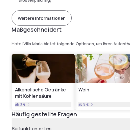
(kostenpflichtig)
Weitere Informationen
Maßgeschneidert
Hotel Villa Maria bietet folgende Optionen, um Ihren Aufent
Alkoholische Getränke
Wein
mit Kohlensäure
ab
3 €
ab
5 €
Häufig gestellte Fragen
So funktioniert es