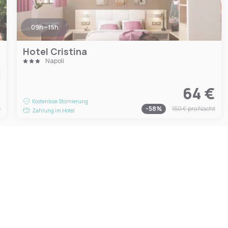
09h - 15h
Hotel Cristina
Napoli
€
64 €
Kostenlose Stornierung
t
-
58
%
150 €
pro Nacht
Zahlung im Hotel