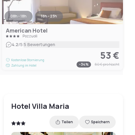
08h - 18h
18h - 23h
American Hotel
Pozzuoli
|
4.2
/5
5 Bewertungen
53 €
Kostenlose Stornierung
-
34
%
80 €
pro Nacht
Zahlung im Hotel
Hotel Villa Maria
Teilen
Speichern