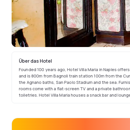
Über das Hotel
Founded 100 years ago, Hotel Villa Maria in Naples offers 
and is 800m from Bagnoli train station 100m from the Cum
the Agnano baths, San Paolo Stadium and the sea. Furnish
rooms come with a flat-screen TV and a private bathroom
toiletries. Hotel Villa Maria houses a snack bar and loung
Naples International Airport, a 25-minute drive from Vesu
from the archaeological excavations of Pompeii. Fuorigrot
choice for travelers interested in: walking, ancient mo
food.