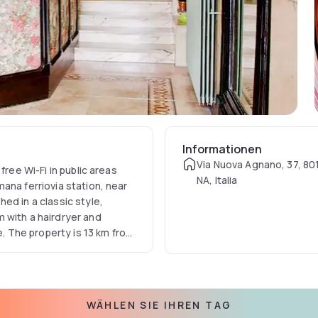
Informationen
Via Nuova Agnano, 37, 801
free Wi-Fi in public areas
NA, Italia
ana ferriovia station, near
ed in a classic style,
 with a hairdryer and
e. The property is 13 km from
vius National Park and 38 km
ta - Zona Fiera is a great
numents and sites, and good
WÄHLEN SIE IHREN TAG