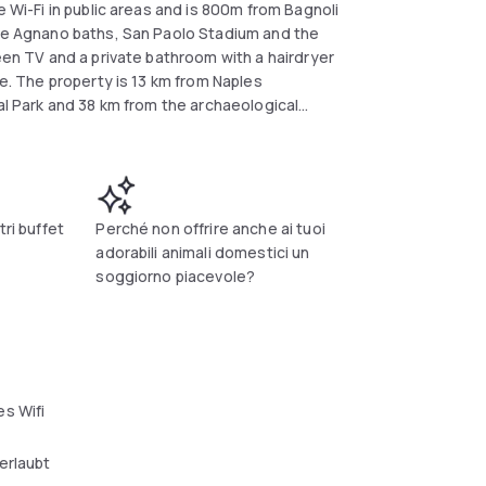
e Wi-Fi in public areas and is 800m from Bagnoli
the Agnano baths, San Paolo Stadium and the
reen TV and a private bathroom with a hairdryer
ge. The property is 13 km from Naples
nal Park and 38 km from the archaeological
oice for travelers interested in: walking,
tri buffet
Perché non offrire anche ai tuoi
adorabili animali domestici un
soggiorno piacevole?
s Wifi
erlaubt