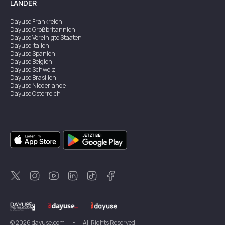
LÄNDER
Dayuse
Frankreich
Dayuse
Großbritannien
Dayuse
Vereinigte Staaten
Dayuse
Italien
Dayuse
Spanien
Dayuse
Belgien
Dayuse
Schweiz
Dayuse
Brasilien
Dayuse
Niederlande
Dayuse
Österreich
Dayuse
Australien
Dayuse
Irland
Dayuse
Hongkong
Dayuse
Kanada
Dayuse
Singapur
Dayuse
Zweden
Dayuse
Thailand
Dayuse
Portugal
Dayuse
Korea
Dayuse
Neuseeland
Dayuse
Türkei
©
2026
dayuse.com
•
All Rights Reserved