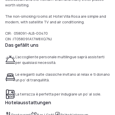
worth visiting.
The non-smoking rooms at Hotel Villa Rosa are simple and
modern, with satellite TV and air conditioning.
CIR: 058091-ALB-00470
CIN :IT058091A17W8XQ7NJ
Das gefällt uns
L’accogliente personale multilingue saprà assisterti
per qualsiasi necessità.
Le eleganti suite classiche invitano al relax e ti donano
un po’ di tranquillità.
La terrazza è perfetta per indugiare un po’ al sole.
Hotelausstattungen
Restaurant
Bar / Café
Frühstücksraum