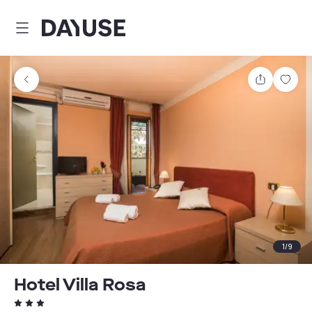
Dayuse
Teilen
Spei
1
/
9
Hotel Villa Rosa