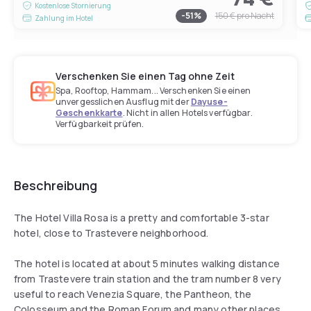
Kostenlose Stornierung
-
51
%
150 €
pro Nacht
Zahlung im Hotel
Verschenken Sie einen Tag ohne Zeit
Spa, Rooftop, Hammam... Verschenken Sie einen
unvergesslichen Ausflug mit der
Dayuse-
Geschenkkarte
. Nicht in allen Hotels verfügbar.
Verfügbarkeit prüfen.
Beschreibung
The Hotel Villa Rosa is a pretty and comfortable 3-star
hotel, close to Trastevere neighborhood.
The hotel is located at about 5 minutes walking distance
from Trastevere train station and the tram number 8 very
useful to reach Venezia Square, the Pantheon, the
Colosseum and the Roman Forum and many other places