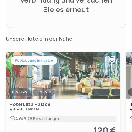
Sie es erneut
Unsere Hotels in der Nähe
Poolzugang inklusive
10h - 17h
15h - 21h
Hotel Litta Palace
I
Lainate
|
4.6
/5
28 Bewertungen
120 €