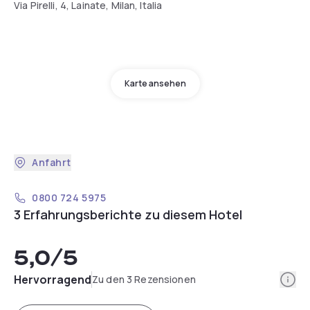
Via Pirelli, 4, Lainate, Milan, Italia
Karte ansehen
Anfahrt
0800 724 5975
3 Erfahrungsberichte zu diesem Hotel
5,0
/5
Info
Hervorragend
Zu den 3 Rezensionen