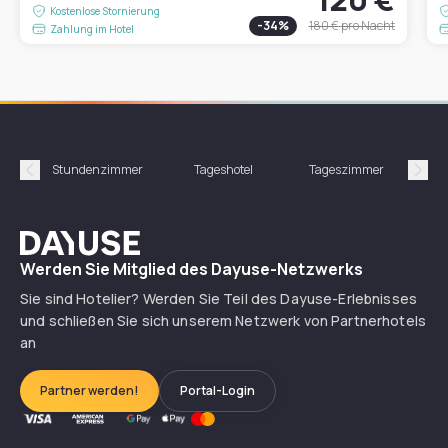
Kostenlose Stornierung
-
34
%
180 €
pro Nacht
Zahlung im Hotel
Stundenzimmer
Tageshotel
Tageszimmer
Gün
Précédent
Suiv
Dayuse
Werden Sie Mitglied des Dayuse-Netzwerks
Sie sind Hotelier? Werden Sie Teil des Dayuse-Erlebnisses
und schließen Sie sich unserem Netzwerk von Partnerhotels
an
Partner werden!
Portal-Login