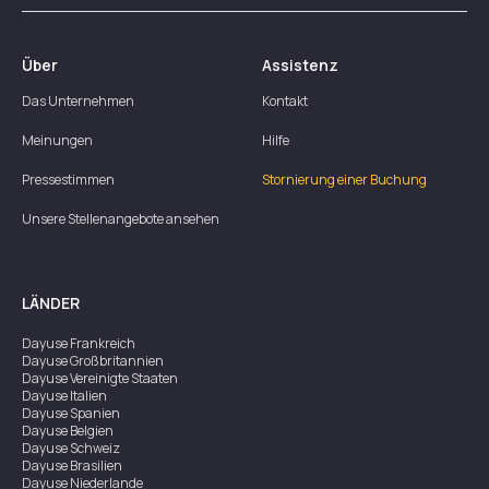
Über
Assistenz
Das Unternehmen
Kontakt
Meinungen
Hilfe
Pressestimmen
Stornierung einer Buchung
Unsere Stellenangebote ansehen
LÄNDER
Dayuse
Frankreich
Dayuse
Großbritannien
Dayuse
Vereinigte Staaten
Dayuse
Italien
Dayuse
Spanien
Dayuse
Belgien
Dayuse
Schweiz
Dayuse
Brasilien
Dayuse
Niederlande