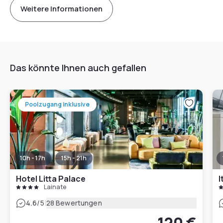
Weitere Informationen
Das könnte Ihnen auch gefallen
Poolzugang inklusive
10h - 17h
15h - 21h
Hotel Litta Palace
I
Lainate
|
4.6
/5
28 Bewertungen
120 €