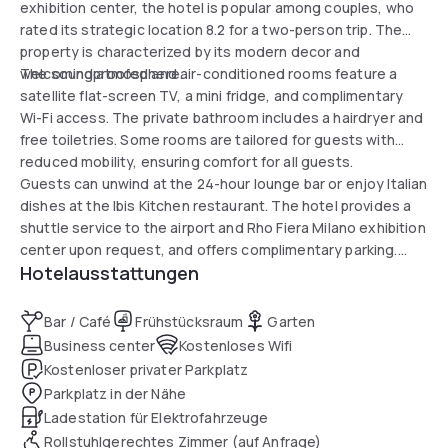
exhibition center, the hotel is popular among couples, who
rated its strategic location 8.2 for a two-person trip. The
property is characterized by its modern decor and
welcoming atmosphere.
The soundproofed and air-conditioned rooms feature a
satellite flat-screen TV, a mini fridge, and complimentary
Wi-Fi access. The private bathroom includes a hairdryer and
free toiletries. Some rooms are tailored for guests with
reduced mobility, ensuring comfort for all guests.
Guests can unwind at the 24-hour lounge bar or enjoy Italian
dishes at the Ibis Kitchen restaurant. The hotel provides a
shuttle service to the airport and Rho Fiera Milano exhibition
center upon request, and offers complimentary parking.
Hotelausstattungen
Various activities, including golfing, are available nearby.
Bar / Café
Frühstücksraum
Garten
Business center
Kostenloses Wifi
Kostenloser privater Parkplatz
Parkplatz in der Nähe
Ladestation für Elektrofahrzeuge
Rollstuhlgerechtes Zimmer (auf Anfrage)