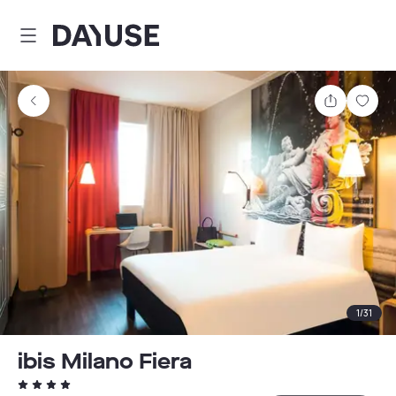
Dayuse
Teilen
Spei
1
/
31
ibis Milano Fiera