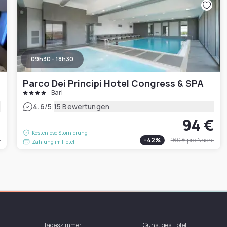
09h30 - 18h30
Parco Dei Principi Hotel Congress & SPA
Bari
|
4.6
/5
15 Bewertungen
€
94 €
Kostenlose Stornierung
t
-
42
%
160 €
pro Nacht
Zahlung im Hotel
Tageszimmer
Günstiges Hotel