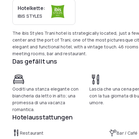
Hotelkette:
IBIS STYLES
The ibis Styles Trani hotel is strategically located, just a fe
center and the port of Trani, one of the most picturesque cit
elegant and functional hotel, with a vintage touch. 46 rooms 
meeting rooms, bar and restaurant.
Das gefällt uns
Goditi una stanza elegante con
Lascia che una cena pe
biancheria da letto in alto; una
con la tua giornata di b
promessa di una vacanza
umore.
romantica.
Hotelausstattungen
Restaurant
Bar / Café