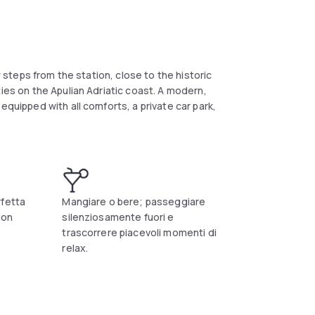
w steps from the station, close to the historic
ies on the Apulian Adriatic coast. A modern,
equipped with all comforts, a private car park,
rfetta
Mangiare o bere; passeggiare
uon
silenziosamente fuori e
trascorrere piacevoli momenti di
relax.