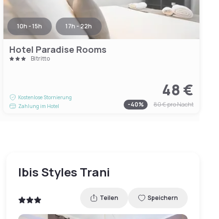
10h - 15h
17h - 22h
Hotel Paradise Rooms
Bitritto
48 €
Kostenlose Stornierung
-
40
%
80 €
pro Nacht
Zahlung im Hotel
Ibis Styles Trani
Teilen
Speichern