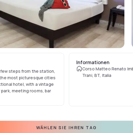
Informationen
Corso Matteo Renato Imb
a few steps from the station,
Trani, BT, Italia
f the most picturesque cities
tional hotel, with a vintage
r park, meeting rooms, bar
WÄHLEN SIE IHREN TAG