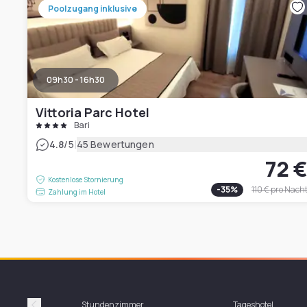
Poolzugang inklusive
09h30 - 16h30
Vittoria Parc Hotel
Bari
|
4.8
/5
45 Bewertungen
72 
Kostenlose Stornierung
-
35
%
110 €
pro Nach
Zahlung im Hotel
Stundenzimmer
Tageshotel