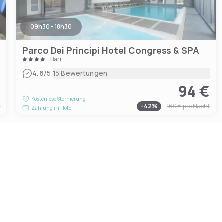
09h30 - 18h30
Parco Dei Principi Hotel Congress & SPA
Bari
|
4.6
/5
15 Bewertungen
€
94 €
Kostenlose Stornierung
t
-
42
%
160 €
pro Nacht
Zahlung im Hotel