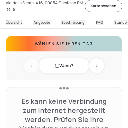
Via della Scafa, 416, 00054 Fiumicino RM,
Karte ansehen
Italia
Übersicht
Angebote
Beschreibung
FAQ
Standor
WÄHLEN SIE IHREN TAG
Wann?
Previous day
Next day
Es kann keine Verbindung
zum Internet hergestellt
werden. Prüfen Sie Ihre