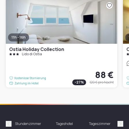
11h - 16h
Ostia Holiday Collection
O
Lido di Ostia
88 €
Kostenlose Stornierung
-
27
%
120 €
pro Nacht
Zahlung im Hotel
Stundenzimmer
Tageshotel
Tageszimmer
Gün
Précédent
Suiv