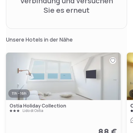
Verbindung und versuchen
Sie es erneut
Unsere Hotels in der Nähe
11h - 16h
Ostia Holiday Collection
O
Lido di Ostia
88 €