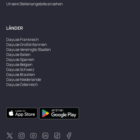
Unsere Stellenangebote ansehen
LÄNDER
Dayuse
Frankreich
Dayuse
Großbritannien
Dayuse
Vereinigte Staaten
Dayuse
Italien
Dayuse
Spanien
Dayuse
Belgien
Dayuse
Schweiz
Dayuse
Brasilien
Dayuse
Niederlande
Dayuse
Österreich
Dayuse
Australien
Dayuse
Irland
Dayuse
Hongkong
Dayuse
Kanada
Dayuse
Singapur
Dayuse
Zweden
Dayuse
Thailand
Dayuse
Portugal
Dayuse
Korea
Dayuse
Neuseeland
Dayuse
Türkei