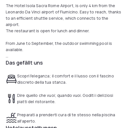
The Hotel Isola Sacra Rome Airport, is only 4 km from the
Leonardo Da Vinci airport of Fiumicino. Easy to reach, thanks
to an efficient shuttle service, which connects to the
airport.
The restaurant is open for lunch and dinner.
From June to September, the outdoor swimming pool is
available.
Das gefällt uns
We are waiting for you!
Scopri l'eleganza; il comfort e il lusso con il fascino
discreto della tua stanza.
Dire quello che vuoi; quando vuoi. Goditi i deliziosi
piatti del ristorante.
Preparati a prenderti cura di te stesso nella piscina
all'aperto.
Hotelausstattungen