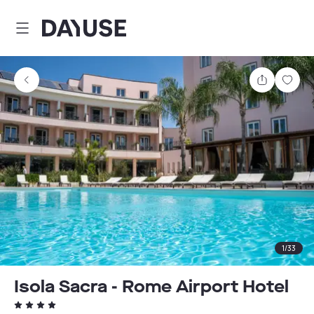
Dayuse
Teilen
Spei
1
/
33
Isola Sacra - Rome Airport Hotel