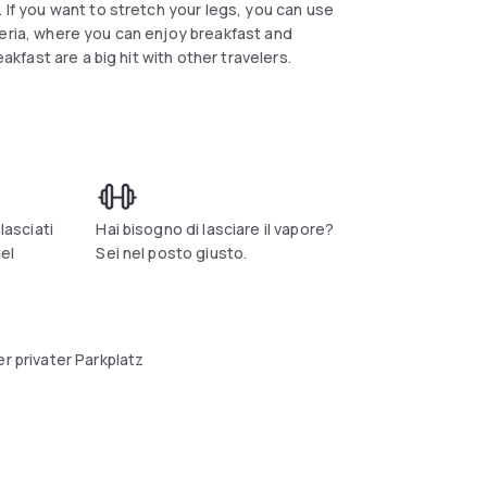
 If you want to stretch your legs, you can use
teria, where you can enjoy breakfast and
eakfast are a big hit with other travelers.
lasciati
Hai bisogno di lasciare il vapore?
del
Sei nel posto giusto.
r privater Parkplatz