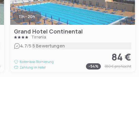
11h - 20h
Grand Hotel Continental
Tirrenia
|
4.7
/5
5 Bewertungen
€
84 €
Kostenlose Stornierung
t
-
54
%
180 €
pro Nacht
Zahlung im Hotel