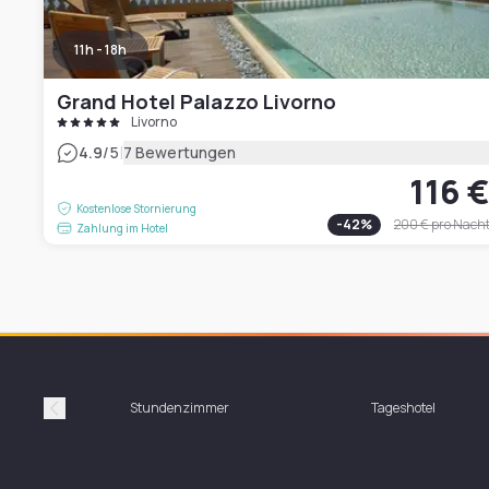
11h - 18h
Grand Hotel Palazzo Livorno
Livorno
|
4.9
/5
7 Bewertungen
116 
Kostenlose Stornierung
-
42
%
200 €
pro Nach
Zahlung im Hotel
Stundenzimmer
Tageshotel
Précédent