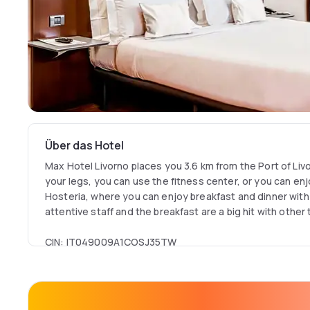
Über das Hotel
Max Hotel Livorno places you 3.6 km from the Port of Livo
your legs, you can use the fitness center, or you can en
Hosteria, where you can enjoy breakfast and dinner with I
attentive staff and the breakfast are a big hit with other 
CIN: IT049009A1COSJ35TW