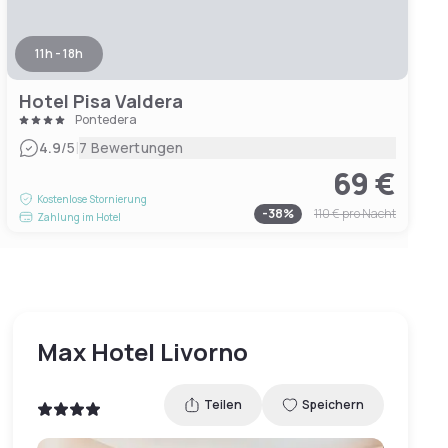
11h - 18h
Hotel Pisa Valdera
Pontedera
|
4.9
/5
7 Bewertungen
69 €
Kostenlose Stornierung
-
38
%
110 €
pro Nacht
Zahlung im Hotel
Max Hotel Livorno
Teilen
Speichern