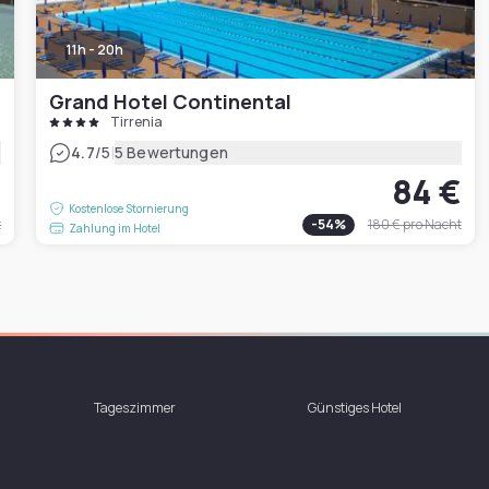
11h - 20h
Grand Hotel Continental
Tirrenia
|
4.7
/5
5 Bewertungen
€
84 €
Kostenlose Stornierung
t
-
54
%
180 €
pro Nacht
Zahlung im Hotel
Tageszimmer
Günstiges Hotel