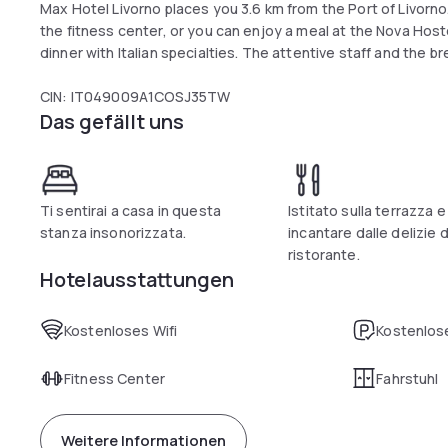
Max Hotel Livorno places you 3.6 km from the Port of Livorno.
the fitness center, or you can enjoy a meal at the Nova Hos
dinner with Italian specialties. The attentive staff and the br
CIN: IT049009A1COSJ35TW
Das gefällt uns
Ti sentirai a casa in questa
Istitato sulla terrazza e 
stanza insonorizzata.
incantare dalle delizie 
ristorante.
Hotelausstattungen
Kostenloses Wifi
Kostenlose
Fitness Center
Fahrstuhl
Weitere Informationen