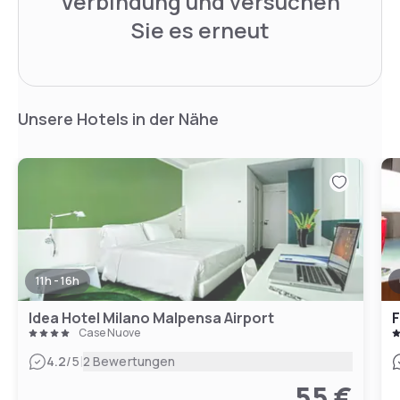
Verbindung und versuchen
Sie es erneut
Unsere Hotels in der Nähe
11h - 16h
Idea Hotel Milano Malpensa Airport
F
Case Nuove
|
4.2
/5
2 Bewertungen
55 €