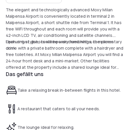
The elegant and technologically advanced Moxy Milan
Malpensa Airport is conveniently located in terminal 2 in
Malpensa Airport, a short shuttle ride from Terminal 1. It has
free WiFi throughout and each room will provide you with a
42-inch LCD TV, air conditioning and satellite channels.
Upon arrival, guests will be welcomed with a complimentary
Featuring stylish, contemporary furnishings, the rooms
drink.
come with a private bathroom complete with a hairdryer and
free toiletries. At Moxy Milan Malpensa Airport you will find a
24-hour front desk and a mini-market. Other facilities
offered at the property include a shared lounge ideal for
Das gefällt uns
relaxing. The Rho FieraMilano exhibition centre is within 38
km of the Moxy Milan Malpensa Airport.
Take a relaxing break in-between flights in this hotel.
A restaurant that caters to all your needs.
The lounge ideal for relaxing.