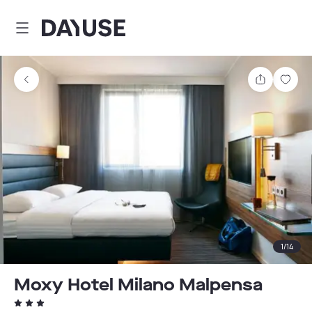
Dayuse
Teilen
Spei
1
/
14
Moxy Hotel Milano Malpensa