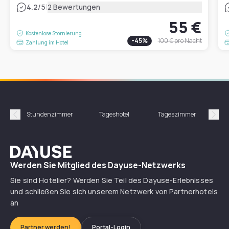
|
4.2
/5
2 Bewertungen
55 €
Kostenlose Stornierung
-
45
%
100 €
pro Nacht
Zahlung im Hotel
Stundenzimmer
Tageshotel
Tageszimmer
Gün
Précédent
Suiv
Dayuse
Werden Sie Mitglied des Dayuse-Netzwerks
Sie sind Hotelier? Werden Sie Teil des Dayuse-Erlebnisses
und schließen Sie sich unserem Netzwerk von Partnerhotels
an
Partner werden!
Portal-Login