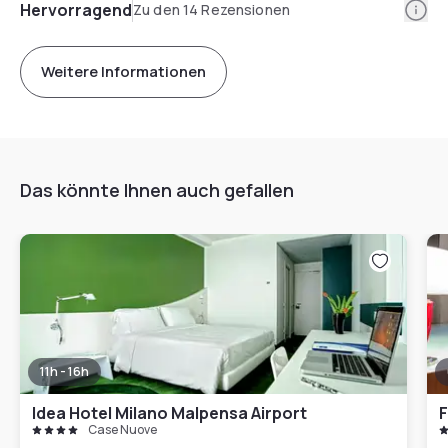
Info
Hervorragend
Zu den 14 Rezensionen
Weitere Informationen
Das könnte Ihnen auch gefallen
11h - 16h
Idea Hotel Milano Malpensa Airport
F
Case Nuove