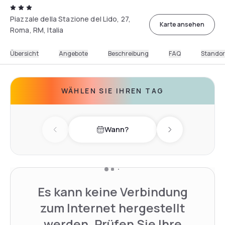
Piazzale della Stazione del Lido, 27,
Karte ansehen
Roma, RM, Italia
Übersicht
Angebote
Beschreibung
FAQ
Standor
WÄHLEN SIE IHREN TAG
Wann?
Previous day
Next day
Es kann keine Verbindung
zum Internet hergestellt
werden. Prüfen Sie Ihre