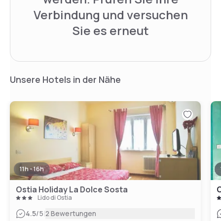
Verbindung und versuchen
Sie es erneut
Unsere Hotels in der Nähe
11h - 16h
Ostia Holiday La Dolce Sosta
O
Lido di Ostia
|
4.5
/5
2 Bewertungen