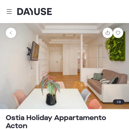
Dayuse
Teilen
Spei
1
/
8
Ostia Holiday Appartamento
Acton