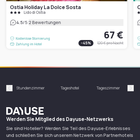
Ostia Holiday La Dolce Sosta
O
Lido di Ostia
|
4.5
/5
2 Bewertungen
67 €
Kostenlose Stornierung
-
45
%
120 €
pro Nacht
Zahlung im Hotel
Stundenzimmer
Tageshotel
Tageszimmer
Gün
Précédent
Suiv
Dayuse
Werden Sie Mitglied des Dayuse-Netzwerks
Sie sind Hotelier? Werden Sie Teil des Dayuse-Erlebnisses
und schließen Sie sich unserem Netzwerk von Partnerhotels