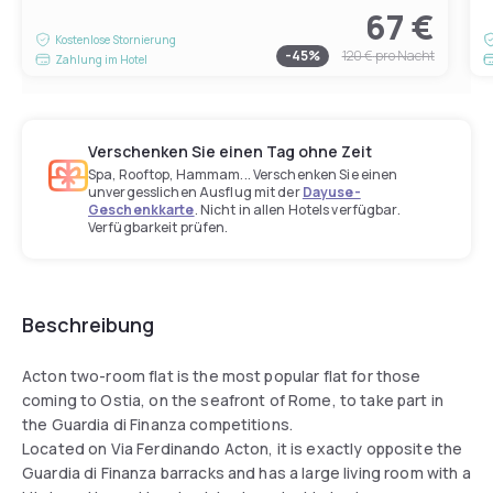
67 €
Kostenlose Stornierung
-
45
%
120 €
pro Nacht
Zahlung im Hotel
Verschenken Sie einen Tag ohne Zeit
Spa, Rooftop, Hammam... Verschenken Sie einen
unvergesslichen Ausflug mit der
Dayuse-
Geschenkkarte
. Nicht in allen Hotels verfügbar.
Verfügbarkeit prüfen.
Beschreibung
Acton two-room flat is the most popular flat for those
coming to Ostia, on the seafront of Rome, to take part in
the Guardia di Finanza competitions.
Located on Via Ferdinando Acton, it is exactly opposite the
Guardia di Finanza barracks and has a large living room with a