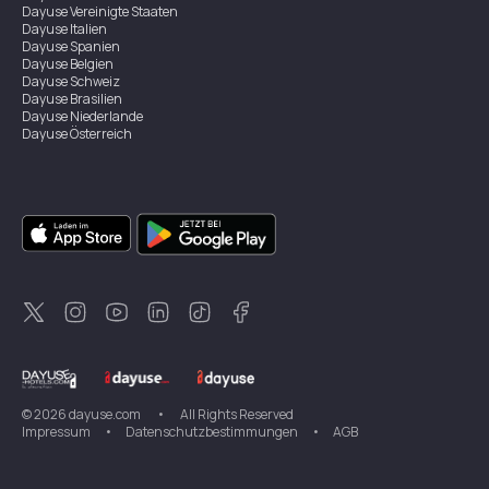
Dayuse
Vereinigte Staaten
Dayuse
Italien
Dayuse
Spanien
Dayuse
Belgien
Dayuse
Schweiz
Dayuse
Brasilien
Dayuse
Niederlande
Dayuse
Österreich
Dayuse
Australien
Dayuse
Irland
Dayuse
Hongkong
Dayuse
Kanada
Dayuse
Singapur
Dayuse
Zweden
Dayuse
Thailand
Dayuse
Portugal
Dayuse
Korea
Dayuse
Neuseeland
Dayuse
Türkei
©
2026
dayuse.com
•
All Rights Reserved
Impressum
•
Datenschutzbestimmungen
•
AGB