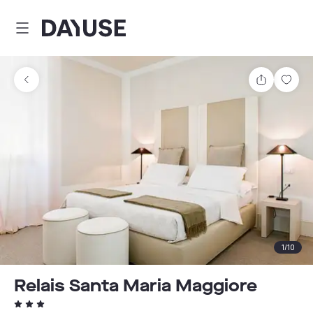
Dayuse
Teilen
Spei
1
/
10
Relais Santa Maria Maggiore