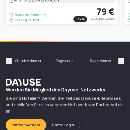
79 €
Kostenlose Stornierung
-
37
%
125 €
pro Nacht
Zahlung im Hotel
Stundenzimmer
Tageshotel
Tageszimmer
Gün
Précédent
Suiv
Dayuse
Werden Sie Mitglied des Dayuse-Netzwerks
Sie sind Hotelier? Werden Sie Teil des Dayuse-Erlebnisses
und schließen Sie sich unserem Netzwerk von Partnerhotels
an
Partner werden!
Portal-Login