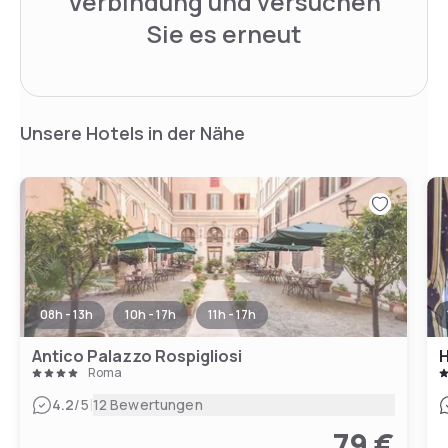
Verbindung und versuchen
Sie es erneut
Unsere Hotels in der Nähe
08h - 13h
10h - 17h
11h - 17h
Antico Palazzo Rospigliosi
H
Roma
|
4.2
/5
12 Bewertungen
79 €