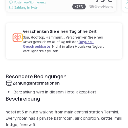
Kostenlose Stornierung
-
37
%
125 €
pro Nacht
Zahlung im Hotel
Verschenken Sie einen Tag ohne Zeit
Spa, Rooftop, Hammam... Verschenken Sie einen
unvergesslichen Ausflug mit der
Dayuse-
Geschenkkarte
. Nicht in allen Hotels verfügbar.
Verfügbarkeit prüfen.
Besondere Bedingungen
Zahlungsinformationen
Barzahlung wird in diesem Hotel akzeptiert
Beschreibung
hotel at 5 minute walking from main central station Termini.
Every room has a private bathroom, air condition, kettle, mini
fridge, free wifi.