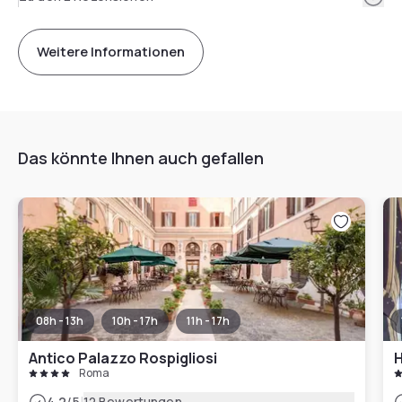
Weitere Informationen
Das könnte Ihnen auch gefallen
08h - 13h
10h - 17h
11h - 17h
Antico Palazzo Rospigliosi
H
Roma
|
4.2
/5
12 Bewertungen