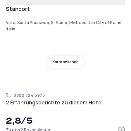
Standort
Via di Santa Prassede, 8, Rome, Metropolitan City of Rome,
Italia
Karte ansehen
0800 724 5975
2 Erfahrungsberichte zu diesem Hotel
2,8
/5
Info
Zu den 2 Rezensionen