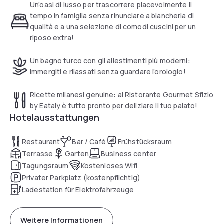
Un’oasi di lusso per trascorrere piacevolmente il
tempo in famiglia senza rinunciare a biancheria di
qualità e a una selezione di comodi cuscini per un
riposo extra!
Un bagno turco con gli allestimenti più moderni:
immergiti e rilassati senza guardare l’orologio!
Ricette milanesi genuine: al Ristorante Gourmet Sfizio
by Eataly è tutto pronto per deliziare il tuo palato!
Hotelausstattungen
Restaurant
Bar / Café
Frühstücksraum
Terrasse
Garten
Business center
Tagungsraum
Kostenloses Wifi
Privater Parkplatz (kostenpflichtig)
Ladestation für Elektrofahrzeuge
Weitere Informationen