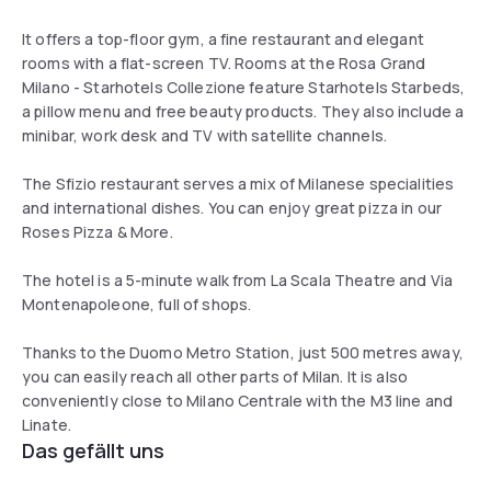
It offers a top-floor gym, a fine restaurant and elegant
rooms with a flat-screen TV. Rooms at the Rosa Grand
Milano - Starhotels Collezione feature Starhotels Starbeds,
a pillow menu and free beauty products. They also include a
minibar, work desk and TV with satellite channels.
The Sfizio restaurant serves a mix of Milanese specialities
and international dishes. You can enjoy great pizza in our
Roses Pizza & More.
The hotel is a 5-minute walk from La Scala Theatre and Via
Montenapoleone, full of shops.
Thanks to the Duomo Metro Station, just 500 metres away,
you can easily reach all other parts of Milan. It is also
conveniently close to Milano Centrale with the M3 line and
Linate.
Das gefällt uns