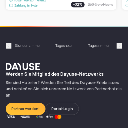
Kostenlose Stornierung
-
32
%
250 €
pro Nacht
Zahlung im Hotel
Stundenzimmer
Tageshotel
Tageszimmer
Gün
Précédent
Suiv
Dayuse
Werden Sie Mitglied des Dayuse-Netzwerks
Sie sind Hotelier? Werden Sie Teil des Dayuse-Erlebnisses
und schließen Sie sich unserem Netzwerk von Partnerhotels
an
Partner werden!
Portal-Login