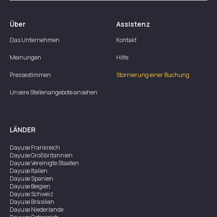
Über
Assistenz
Das Unternehmen
Kontakt
Meinungen
Hilfe
Pressestimmen
Stornierung einer Buchung
Unsere Stellenangebote ansehen
LÄNDER
Dayuse
Frankreich
Dayuse
Großbritannien
Dayuse
Vereinigte Staaten
Dayuse
Italien
Dayuse
Spanien
Dayuse
Belgien
Dayuse
Schweiz
Dayuse
Brasilien
Dayuse
Niederlande