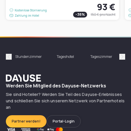
93 €
Kostenlose Stornierung
-
38
%
150 €
pro Nacht
Zahlung im Hotel
Stundenzimmer
Tageshotel
Tageszimmer
Gün
Précédent
Suiv
Dayuse
Werden Sie Mitglied des Dayuse-Netzwerks
Sie sind Hotelier? Werden Sie Teil des Dayuse-Erlebnisses
und schließen Sie sich unserem Netzwerk von Partnerhotels
an
Partner werden!
Portal-Login