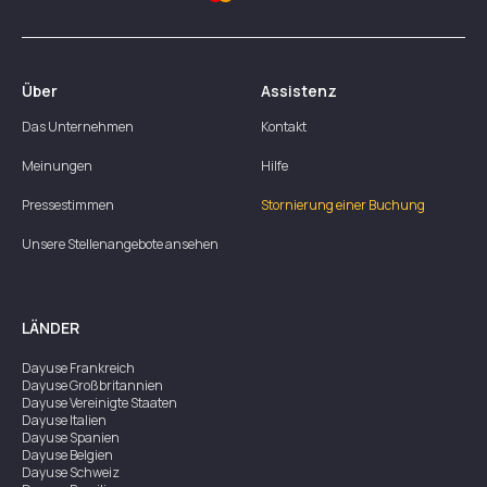
Über
Assistenz
Das Unternehmen
Kontakt
Meinungen
Hilfe
Pressestimmen
Stornierung einer Buchung
Unsere Stellenangebote ansehen
LÄNDER
Dayuse
Frankreich
Dayuse
Großbritannien
Dayuse
Vereinigte Staaten
Dayuse
Italien
Dayuse
Spanien
Dayuse
Belgien
Dayuse
Schweiz