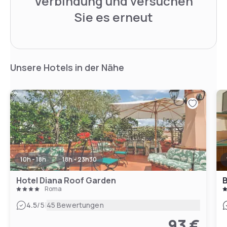
Verbindung und versuchen
Sie es erneut
Unsere Hotels in der Nähe
10h - 18h
18h - 23h30
Hotel Diana Roof Garden
B
Roma
|
4.5
/5
45 Bewertungen
93 €