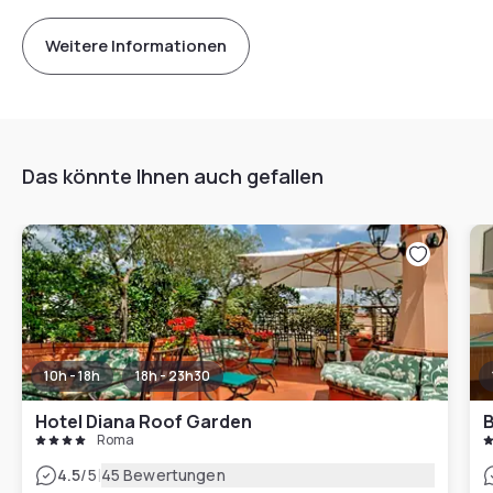
Weitere Informationen
Das könnte Ihnen auch gefallen
10h - 18h
18h - 23h30
Hotel Diana Roof Garden
B
Roma
|
4.5
/5
45 Bewertungen