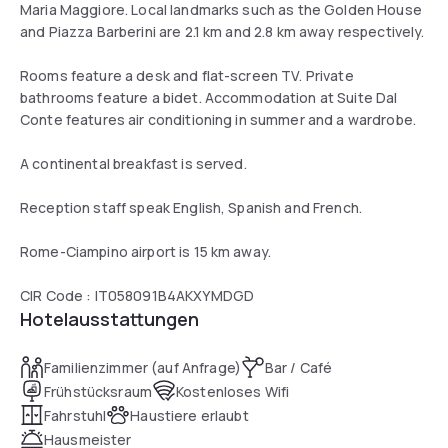
Maria Maggiore. Local landmarks such as the Golden House
and Piazza Barberini are 2.1 km and 2.8 km away respectively.
Rooms feature a desk and flat-screen TV. Private
bathrooms feature a bidet. Accommodation at Suite Dal
Conte features air conditioning in summer and a wardrobe.
A continental breakfast is served.
Reception staff speak English, Spanish and French.
Rome-Ciampino airport is 15 km away.
CIR Code : IT058091B4AKXYMDGD
Hotelausstattungen
Familienzimmer (auf Anfrage)
Bar / Café
Frühstücksraum
Kostenloses Wifi
Fahrstuhl
Haustiere erlaubt
Hausmeister