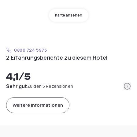
Karte ansehen
0800 724 5975
2 Erfahrungsberichte zu diesem Hotel
4,1
/5
Info
Sehr gut
Zu den 5 Rezensionen
Weitere Informationen