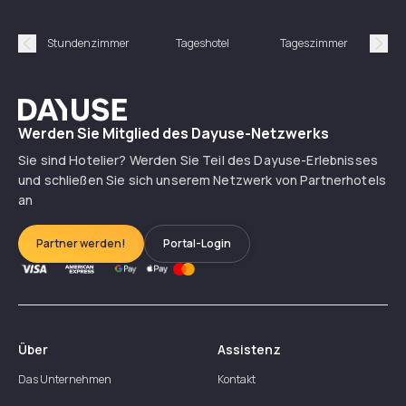
Stundenzimmer
Tageshotel
Tageszimmer
Gün
Précédent
Suiv
Dayuse
Werden Sie Mitglied des Dayuse-Netzwerks
Sie sind Hotelier? Werden Sie Teil des Dayuse-Erlebnisses
und schließen Sie sich unserem Netzwerk von Partnerhotels
an
Partner werden!
Portal-Login
Über
Assistenz
Das Unternehmen
Kontakt