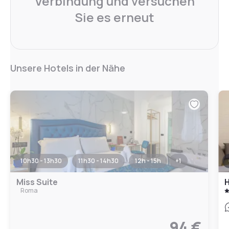
Verbindung und versuchen
Sie es erneut
Unsere Hotels in der Nähe
10h30 - 13h30
11h30 - 14h30
12h - 15h
+
1
Miss Suite
H
Roma
94 €