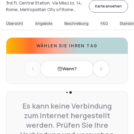
3rd Fl, Central Station, Via Milazzo, 14,
Karte ansehen
Rome, Metropolitan City of Rome
Capital, Italy
Übersicht
Angebote
Beschreibung
FAQ
Standor
WÄHLEN SIE IHREN TAG
Wann?
Previous day
Next day
Es kann keine Verbindung
zum Internet hergestellt
werden. Prüfen Sie Ihre