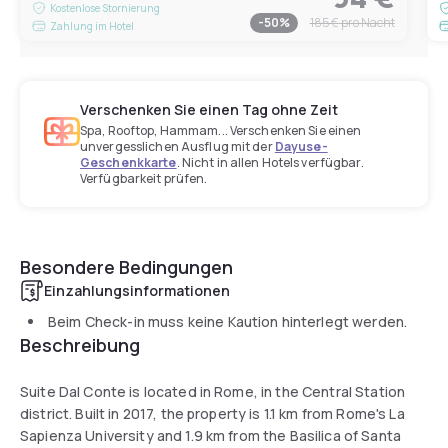
Kostenlose Stornierung
-
50
%
185 €
pro Nacht
Zahlung im Hotel
Verschenken Sie einen Tag ohne Zeit
Spa, Rooftop, Hammam... Verschenken Sie einen
unvergesslichen Ausflug mit der
Dayuse-
Geschenkkarte
. Nicht in allen Hotels verfügbar.
Verfügbarkeit prüfen.
Besondere Bedingungen
Einzahlungsinformationen
Beim Check-in muss keine Kaution hinterlegt werden.
Beschreibung
Suite Dal Conte is located in Rome, in the Central Station
district. Built in 2017, the property is 1.1 km from Rome's La
Sapienza University and 1.9 km from the Basilica of Santa