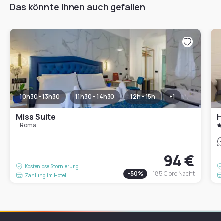
Das könnte Ihnen auch gefallen
10h30 - 13h30
11h30 - 14h30
12h - 15h
+
1
Miss Suite
H
Roma
94 €
Kostenlose Stornierung
-
50
%
185 €
pro Nacht
Zahlung im Hotel