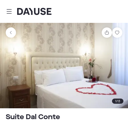
Dayuse
Teilen
Spei
1
/
13
Suite Dal Conte