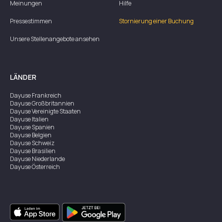
Meinungen
Hilfe
Pressestimmen
Stornierung einer Buchung
Unsere Stellenangebote ansehen
LÄNDER
Dayuse
Frankreich
Dayuse
Großbritannien
Dayuse
Vereinigte Staaten
Dayuse
Italien
Dayuse
Spanien
Dayuse
Belgien
Dayuse
Schweiz
Dayuse
Brasilien
Dayuse
Niederlande
Dayuse
Österreich
Dayuse
Australien
Dayuse
Irland
Dayuse
Hongkong
Dayuse
Kanada
Dayuse
Singapur
Dayuse
Zweden