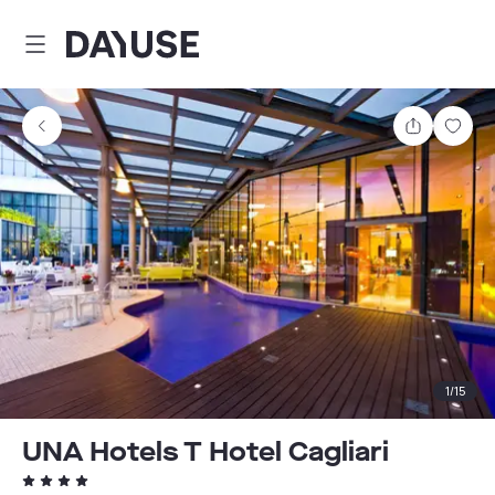
Dayuse
Teilen
Spei
1
/
15
UNA Hotels T Hotel Cagliari