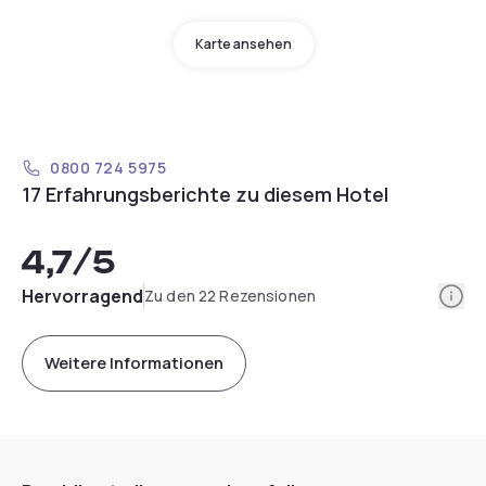
Karte ansehen
0800 724 5975
17 Erfahrungsberichte zu diesem Hotel
4,7
/5
Info
Hervorragend
Zu den 22 Rezensionen
Weitere Informationen