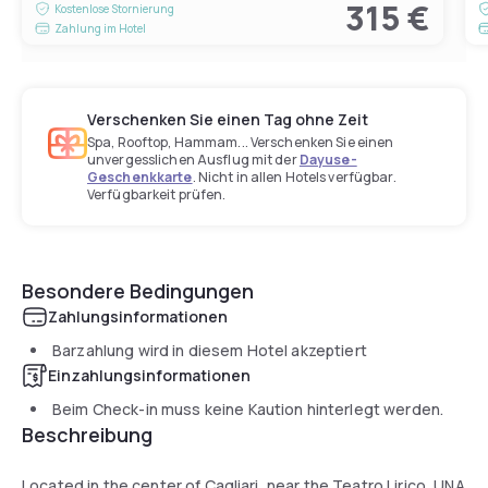
315 €
Kostenlose Stornierung
Zahlung im Hotel
Verschenken Sie einen Tag ohne Zeit
Spa, Rooftop, Hammam... Verschenken Sie einen
unvergesslichen Ausflug mit der
Dayuse-
Geschenkkarte
. Nicht in allen Hotels verfügbar.
Verfügbarkeit prüfen.
Besondere Bedingungen
Zahlungsinformationen
Barzahlung wird in diesem Hotel akzeptiert
Einzahlungsinformationen
Beim Check-in muss keine Kaution hinterlegt werden.
Beschreibung
Located in the center of Cagliari, near the Teatro Lirico, UNA