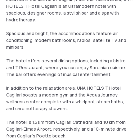
HOTELS T Hotel Cagliari is an ultramodern hotel with
spacious, designer rooms, a stylish bar and a spa with
hydrotherapy.
Spacious and bright, the accommodations feature air
conditioning, modern bathrooms, radios, satellite TV and
minibars.
The hotel offers several dining options, including a bistro
and T Restaurant, where you can enjoy Sardinian cuisine.
The bar offers evenings of musical entertainment.
In addition to the relaxation area, UNA HOTELS T Hotel
Cagliari boasts a modern gym and the Acqua Journey
wellness center complete with a whirlpool, steam baths,
and chromotherapy showers.
The hotel is 1.5 km from Cagliari Cathedral and 10 km from
Cagliari-Elmas Airport, respectively, and a 10-minute drive
from Cagliari's Poetto beach.