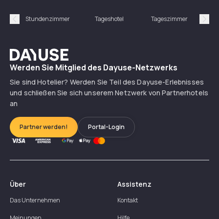
Stundenzimmer
Tageshotel
Tageszimmer
Gün
Précédent
Suiv
Dayuse
Werden Sie Mitglied des Dayuse-Netzwerks
Sie sind Hotelier? Werden Sie Teil des Dayuse-Erlebnisses
und schließen Sie sich unserem Netzwerk von Partnerhotels
an
Partner werden!
Portal-Login
Über
Assistenz
Das Unternehmen
Kontakt
Meinungen
Hilfe