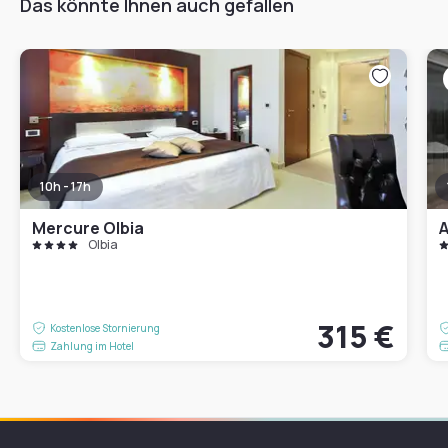
Das könnte Ihnen auch gefallen
10h - 17h
Mercure Olbia
A
Olbia
315 €
Kostenlose Stornierung
Zahlung im Hotel