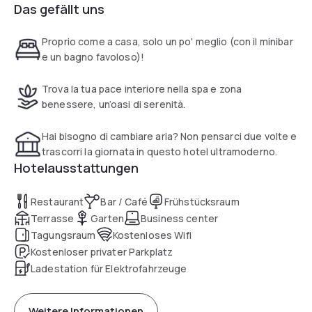
Das gefällt uns
Proprio come a casa, solo un po' meglio (con il minibar
e un bagno favoloso)!
Trova la tua pace interiore nella spa e zona
benessere, un’oasi di serenità.
Hai bisogno di cambiare aria? Non pensarci due volte e
trascorri la giornata in questo hotel ultramoderno.
Hotelausstattungen
Restaurant
Bar / Café
Frühstücksraum
Terrasse
Garten
Business center
Tagungsraum
Kostenloses Wifi
Kostenloser privater Parkplatz
Ladestation für Elektrofahrzeuge
Weitere Informationen