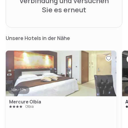
Verbindung und versuchen
Sie es erneut
Unsere Hotels in der Nähe
10h - 17h
Mercure Olbia
A
Olbia