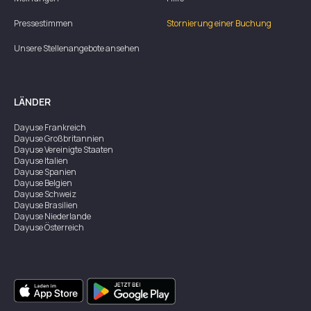
Pressestimmen
Stornierung einer Buchung
Unsere Stellenangebote ansehen
LÄNDER
Dayuse
Frankreich
Dayuse
Großbritannien
Dayuse
Vereinigte Staaten
Dayuse
Italien
Dayuse
Spanien
Dayuse
Belgien
Dayuse
Schweiz
Dayuse
Brasilien
Dayuse
Niederlande
Dayuse
Österreich
Dayuse
Australien
Dayuse
Irland
Dayuse
Hongkong
Dayuse
Kanada
Dayuse
Singapur
Dayuse
Zweden
Dayuse
Thailand