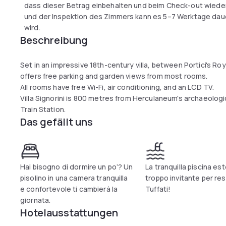
dass dieser Betrag einbehalten und beim Check-out wieder
und der Inspektion des Zimmers kann es 5–7 Werktage dauer
wird.
Beschreibung
Set in an impressive 18th-century villa, between Portici's Roya
offers free parking and garden views from most rooms.
All rooms have free Wi-Fi, air conditioning, and an LCD TV.
Villa Signorini is 800 metres from Herculaneum's archaeologi
Train Station.
Das gefällt uns
Hai bisogno di dormire un po’? Un
La tranquilla piscina es
pisolino in una camera tranquilla
troppo invitante per res
e confortevole ti cambierà la
Tuffati!
giornata.
Hotelausstattungen