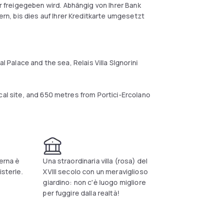
 freigegeben wird. Abhängig von Ihrer Bank
n, bis dies auf Ihrer Kreditkarte umgesetzt
l Palace and the sea, Relais Villa SIgnorini
cal site, and 650 metres from Portici-Ercolano
terna è
Una straordinaria villa (rosa) del
isterle.
XVIII secolo con un meraviglioso
giardino: non c'è luogo migliore
per fuggire dalla realtà!