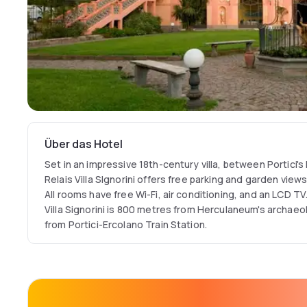
Über das Hotel
Set in an impressive 18th-century villa, between Portici'
Relais Villa SIgnorini offers free parking and garden vie
All rooms have free Wi-Fi, air conditioning, and an LCD TV
Villa Signorini is 800 metres from Herculaneum's archaeo
from Portici-Ercolano Train Station.