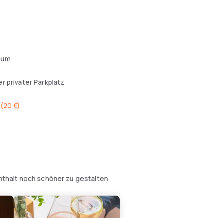
aum
r privater Parkplatz
l
(
20 €
)
enthalt noch schöner zu gestalten