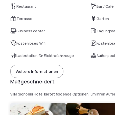
Restaurant
Bar / Café
Terrasse
Garten
Business center
Tagungsr
Kostenloses Wifi
Kostenlose
Ladestation für Elektrofahrzeuge
Außenpoo
Weitere Informationen
Maßgeschneidert
Villa Signorini Hotel bietet folgende Optionen, um Ihren Auf