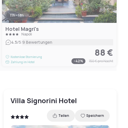
11h - 18h
Hotel Magri's
Napoli
|
4.5
/5
9 Bewertungen
88 €
Kostenlose Stornierung
-
42
%
150 €
pro Nacht
Zahlung im Hotel
Villa Signorini Hotel
Teilen
Speichern