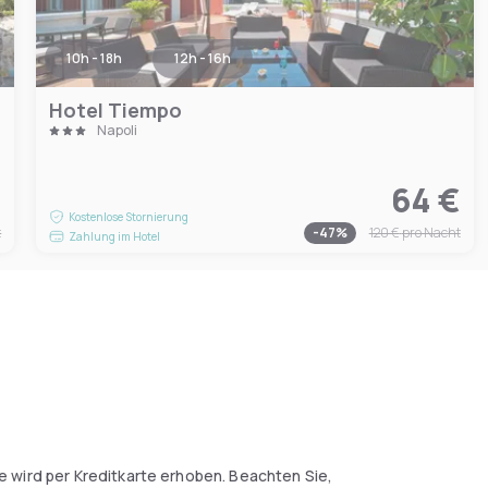
10h - 18h
12h - 16h
Hotel Tiempo
Napoli
€
64 €
Kostenlose Stornierung
t
-
47
%
120 €
pro Nacht
Zahlung im Hotel
ie wird per Kreditkarte erhoben. Beachten Sie,