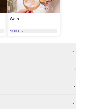
Wein
ab
18 €