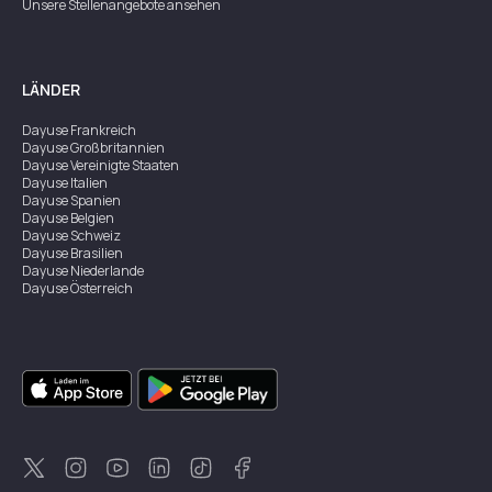
Unsere Stellenangebote ansehen
LÄNDER
Dayuse
Frankreich
Dayuse
Großbritannien
Dayuse
Vereinigte Staaten
Dayuse
Italien
Dayuse
Spanien
Dayuse
Belgien
Dayuse
Schweiz
Dayuse
Brasilien
Dayuse
Niederlande
Dayuse
Österreich
Dayuse
Australien
Dayuse
Irland
Dayuse
Hongkong
Dayuse
Kanada
Dayuse
Singapur
Dayuse
Zweden
Dayuse
Thailand
Dayuse
Portugal
Dayuse
Korea
Dayuse
Neuseeland
Dayuse
Türkei