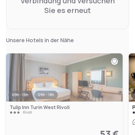
Verbindung und versuchen
Sie es erneut
Unsere Hotels in der Nähe
09h - 15h
09h - 18h
Tulip Inn Turin West Rivoli
P
Rivoli
53 €