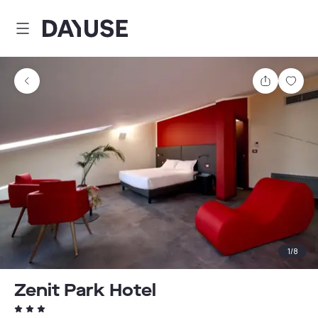
Dayuse
Teilen
Spei
1
/
8
Zenit Park Hotel