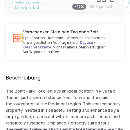
Kostenlose Stornierung
-
47
%
100 €
pro Nacht
Zahlung im Hotel
Verschenken Sie einen Tag ohne Zeit
Spa, Rooftop, Hammam... Verschenken Sie einen
unvergesslichen Ausflug mit der
Dayuse-
Geschenkkarte
. Nicht in allen Hotels verfügbar.
Verfügbarkeit prüfen.
Beschreibung
The Zenit Park Hotel enjoys an ideal location in Rivalta di
Torino, just a short distance from Turin and the main
thoroughfares of the Piedmont region. This contemporary
property, nestled in a peaceful setting and enhanced by a
large garden, stands out with its modern architecture and
resolutely functional ambiance. Perfectly suited for a
discreet and relaxing stopover, the hotel offers a
The rooms, conceived as true havens of tranquility, are fully