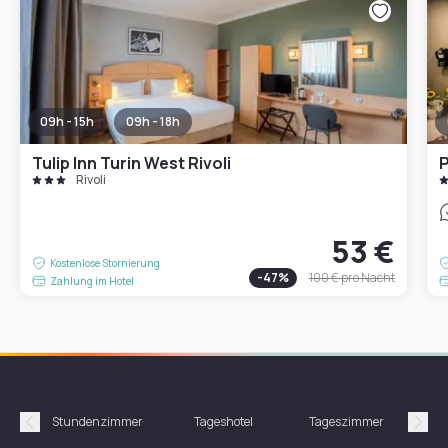
09h - 15h
09h - 18h
Tulip Inn Turin West Rivoli
P
Rivoli
53 €
Kostenlose Stornierung
-
47
%
100 €
pro Nacht
Zahlung im Hotel
Stundenzimmer
Tageshotel
Tageszimmer
Gün
Précédent
Suiv