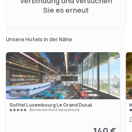
Verbindung und versuchen
Sie es erneut
Unsere Hotels in der Nähe
11h - 17h
Sofitel Luxembourg Le Grand Ducal
H
Bonnevoie-Nord-Verlorenkost
140 €