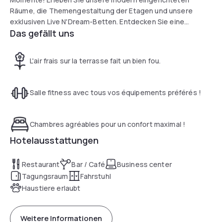
Räume, die Themengestaltung der Etagen und unsere
exklusiven Live N'Dream-Betten. Entdecken Sie eine
Das gefällt uns
perfekte Mischung aus Komfort und Raffinesse, in der Nähe
des historischen Zentrums von Luxemburg, nur wenige
Minuten vom Bahnhof und dem Herzen der Stadt entfernt.
L'air frais sur la terrasse fait un bien fou.
Ihre Reise beginnt hier, wo Business, Komfort und Wellness
nahtlos ineinander übergehen.
Salle fitness avec tous vos équipements préférés !
Chambres agréables pour un confort maximal !
Hotelausstattungen
Restaurant
Bar / Café
Business center
Tagungsraum
Fahrstuhl
Haustiere erlaubt
Weitere Informationen