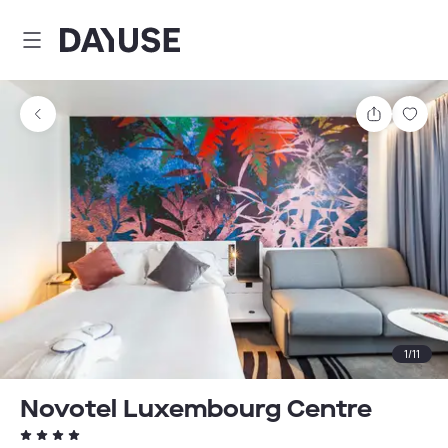
Dayuse
Teilen
Spei
1
/
11
Novotel Luxembourg Centre