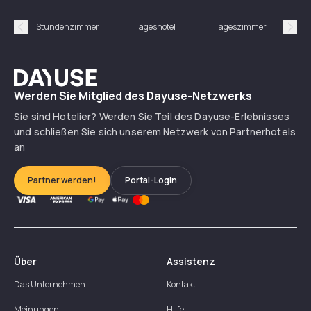
Stundenzimmer
Tageshotel
Tageszimmer
Gün
Précédent
Suiv
Dayuse
Werden Sie Mitglied des Dayuse-Netzwerks
Sie sind Hotelier? Werden Sie Teil des Dayuse-Erlebnisses
und schließen Sie sich unserem Netzwerk von Partnerhotels
an
Partner werden!
Portal-Login
Über
Assistenz
Das Unternehmen
Kontakt
Meinungen
Hilfe