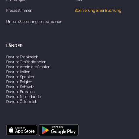
Pressestimmen
Stornierung einer Buchung
Unsere Stellenangebote ansehen
LÄNDER
Dayuse
Frankreich
Dayuse
Großbritannien
Dayuse
Vereinigte Staaten
Dayuse
Italien
Dayuse
Spanien
Dayuse
Belgien
Dayuse
Schweiz
Dayuse
Brasilien
Dayuse
Niederlande
Dayuse
Österreich
Dayuse
Australien
Dayuse
Irland
Dayuse
Hongkong
Dayuse
Kanada
Dayuse
Singapur
Dayuse
Zweden
Dayuse
Thailand