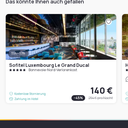
Das könnte Ihnen auch gefallen
11h - 17h
Sofitel Luxembourg Le Grand Ducal
H
Bonnevoie-Nord-Verlorenkost
140 €
Kostenlose Stornierung
-
45
%
254 €
pro Nacht
Zahlung im Hotel