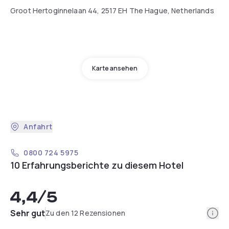
Groot Hertoginnelaan 44, 2517 EH The Hague, Netherlands
Karte ansehen
Anfahrt
0800 724 5975
10 Erfahrungsberichte zu diesem Hotel
4,4
/5
Info
Sehr gut
Zu den 12 Rezensionen