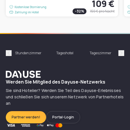
109 €
Kostenlose Stornierung
-
32
%
159 €
pro Nacht
Zahlung im Hotel
Stundenzimmer
Tageshotel
Tageszimmer
Gün
Précédent
Suiv
Dayuse
Werden Sie Mitglied des Dayuse-Netzwerks
Sie sind Hotelier? Werden Sie Teil des Dayuse-Erlebnisses
und schließen Sie sich unserem Netzwerk von Partnerhotels
an
Partner werden!
Portal-Login