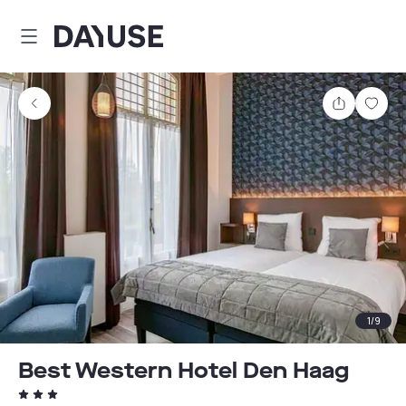
Dayuse
Teilen
Spei
1
/
9
Best Western Hotel Den Haag