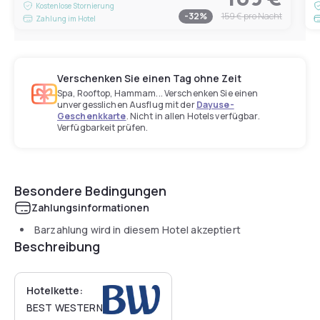
Kostenlose Stornierung
-
32
%
159 €
pro Nacht
Zahlung im Hotel
Verschenken Sie einen Tag ohne Zeit
Spa, Rooftop, Hammam... Verschenken Sie einen
unvergesslichen Ausflug mit der
Dayuse-
Geschenkkarte
. Nicht in allen Hotels verfügbar.
Verfügbarkeit prüfen.
Besondere Bedingungen
Zahlungsinformationen
Barzahlung wird in diesem Hotel akzeptiert
Beschreibung
Hotelkette:
BEST WESTERN