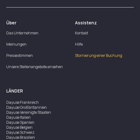
Über
Assistenz
Das Unternehmen
Kontakt
Meinungen
Hilfe
Pressestimmen
Stornierung einer Buchung
Unsere Stellenangebote ansehen
LÄNDER
Dayuse
Frankreich
Dayuse
Großbritannien
Dayuse
Vereinigte Staaten
Dayuse
Italien
Dayuse
Spanien
Dayuse
Belgien
Dayuse
Schweiz
Dayuse
Brasilien