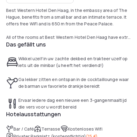
Best Western Hotel Den Haag, in the embassy area of The
Hague, benefits from a small bar and an intimate terrace. It
offers free WiFi and is 650 m from the Peace Palace.
All of the rooms at Best Western Hotel Den Haag have extra
Das gefällt uns
high beds, blackout curtains, a work desk and a seating area
with cable TV. Each room has a unique theme design. Free
WiFi and tea and coffee making facilities are available in
Wikkel uzelf in uw zachte dekbed en trakteer uzelf op
each room. A buffet breakfast is served daily in the lounge,
iets uit de minibar (u heeft het verdiend!)
which includes breads, cereals, and fresh fruit.
Ga lekker zitten en ontspan in de cocktaillounge waar
Guests can make use of private on-site parking for an extra
de barman uw favoriete drankje bereidt
charge.
Ervaar iedere dag een nieuwe een 3-gangenmaaltijd
die vers voor u wordt bereid
Hotelausstattungen
Bar / Café
Terrasse
Kostenloses Wifi
Privater Parkplatz (kostenpflichtig)
(
15 €
)