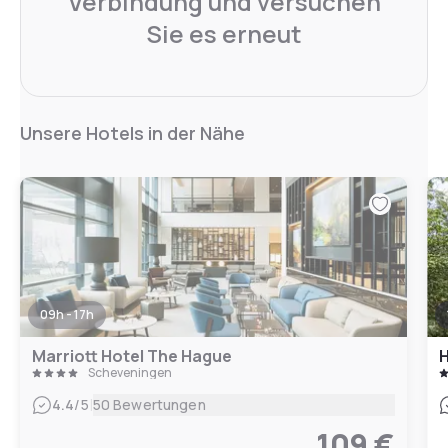
Verbindung und versuchen
Sie es erneut
Unsere Hotels in der Nähe
09h - 17h
Marriott Hotel The Hague
H
Scheveningen
|
4.4
/5
50 Bewertungen
109 €