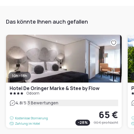
Das könnte Ihnen auch gefallen
10h - 18h
Hotel De Oringer Marke & Stee by Flow
P
Odoorn
|
4.8
/5
3 Bewertungen
65 €
Kostenlose Stornierung
-
28
%
90 €
pro Nacht
Zahlung im Hotel