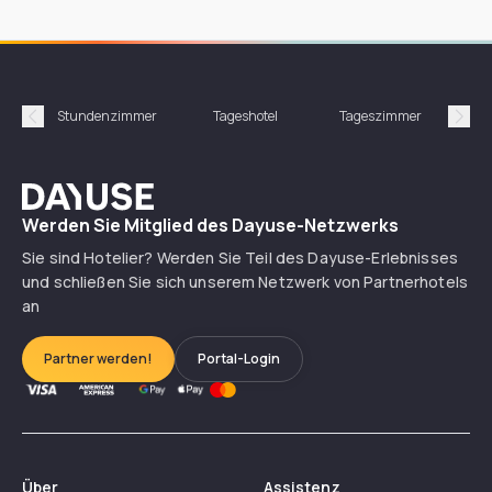
Stundenzimmer
Tageshotel
Tageszimmer
Gün
Précédent
Suiv
Dayuse
Werden Sie Mitglied des Dayuse-Netzwerks
Sie sind Hotelier? Werden Sie Teil des Dayuse-Erlebnisses
und schließen Sie sich unserem Netzwerk von Partnerhotels
an
Partner werden!
Portal-Login
Über
Assistenz