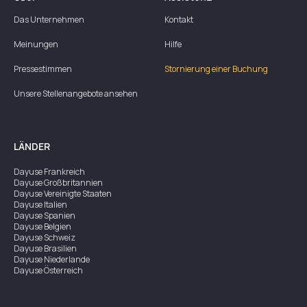
Das Unternehmen
Kontakt
Meinungen
Hilfe
Pressestimmen
Stornierung einer Buchung
Unsere Stellenangebote ansehen
LÄNDER
Dayuse
Frankreich
Dayuse
Großbritannien
Dayuse
Vereinigte Staaten
Dayuse
Italien
Dayuse
Spanien
Dayuse
Belgien
Dayuse
Schweiz
Dayuse
Brasilien
Dayuse
Niederlande
Dayuse
Österreich
Dayuse
Australien
Dayuse
Irland
Dayuse
Hongkong