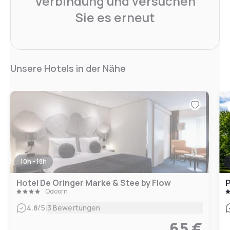
Verbindung und versuchen
Sie es erneut
Unsere Hotels in der Nähe
10h - 18h
Hotel De Oringer Marke & Stee by Flow
P
Odoorn
|
4.8
/5
3 Bewertungen
65 €