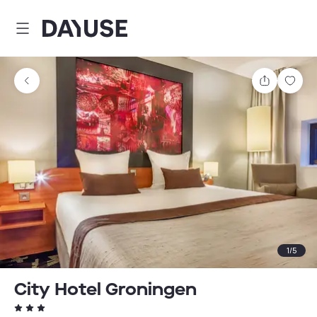
Dayuse
Teilen
Spei
1
/
5
City Hotel Groningen