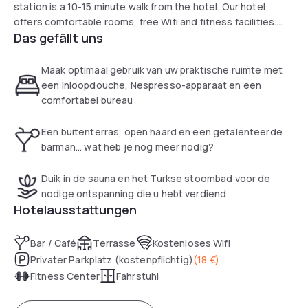
station is a 10-15 minute walk from the hotel. Our hotel
offers comfortable rooms, free Wifi and fitness facilities.
Das gefällt uns
There is also the possibility to rent bikes to explore the city
and its surroundings. There is indoor parking available at
€18,- we recommend to book in advance due to limited
Maak optimaal gebruik van uw praktische ruimte met
availability.
een inloopdouche, Nespresso-apparaat en een
comfortabel bureau
Een buitenterras, open haard en een getalenteerde
barman... wat heb je nog meer nodig?
Duik in de sauna en het Turkse stoombad voor de
nodige ontspanning die u hebt verdiend
Hotelausstattungen
Bar / Café
Terrasse
Kostenloses Wifi
Privater Parkplatz (kostenpflichtig)
(
18 €
)
Fitness Center
Fahrstuhl