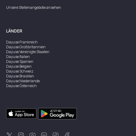
Unsere Stellenangebote ansehen
LÄNDER
Dayuse
Frankreich
Dayuse
Großbritannien
Dayuse
Vereinigte Staaten
Dayuse
Italien
Dayuse
Spanien
Dayuse
Belgien
Dayuse
Schweiz
Dayuse
Brasilien
Dayuse
Niederlande
Dayuse
Österreich
Dayuse
Australien
Dayuse
Irland
Dayuse
Hongkong
Dayuse
Kanada
Dayuse
Singapur
Dayuse
Zweden
Dayuse
Thailand
Dayuse
Portugal
Dayuse
Korea
Dayuse
Neuseeland