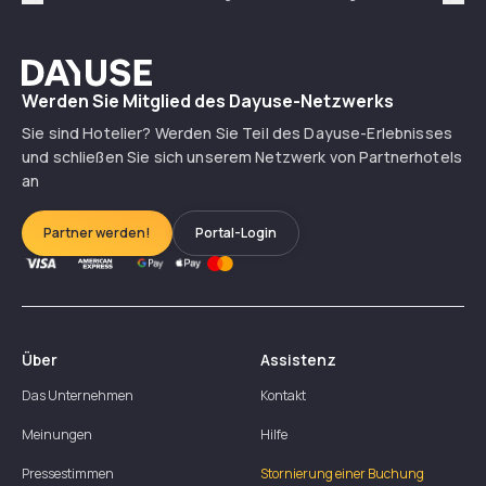
Précédent
Suiv
Dayuse
Werden Sie Mitglied des Dayuse-Netzwerks
Sie sind Hotelier? Werden Sie Teil des Dayuse-Erlebnisses
und schließen Sie sich unserem Netzwerk von Partnerhotels
an
Partner werden!
Portal-Login
Über
Assistenz
Das Unternehmen
Kontakt
Meinungen
Hilfe
Pressestimmen
Stornierung einer Buchung