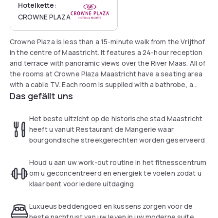
Hotelkette:
CROWNE PLAZA
Crowne Plaza is less than a 15-minute walk from the Vrijthof
in the centre of Maastricht. It features a 24-hour reception
and terrace with panoramic views over the River Maas. All of
the rooms at Crowne Plaza Maastricht have a seating area
with a cable TV. Each room is supplied with a bathrobe, a
Das gefällt uns
minibar, work desk and tea and coffee making facilities. The
beds have quality linen and pillows, and matress pads.
Guests can enjoy a drink at the fireside in the bar.
Het beste uitzicht op de historische stad Maastricht
heeft u vanuit Restaurant de Mangerie waar
bourgondische streekgerechten worden geserveerd
Houd u aan uw work-out routine in het fitnesscentrum
om u geconcentreerd en energiek te voelen zodat u
klaar bent voor iedere uitdaging
Luxueus beddengoed en kussens zorgen voor de
beste nachtrust van uw leven in uw moderne suite