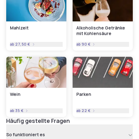
Mahlzeit
Alkoholische Getränke
mit Kohlensäure
ab
27,50 €
ab
90 €
Wein
Parken
ab
35 €
ab
22 €
Häufig gestellte Fragen
So funktioniert es