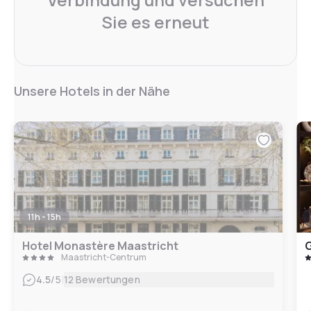
Sie es erneut
Unsere Hotels in der Nähe
11h - 15h
Hotel Monastère Maastricht
G
Maastricht-Centrum
|
4.5
/5
12 Bewertungen