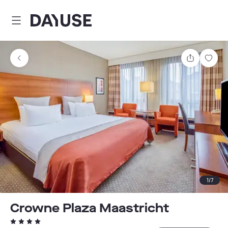
Dayuse
Teilen
Spei
1
/
7
Crowne Plaza Maastricht