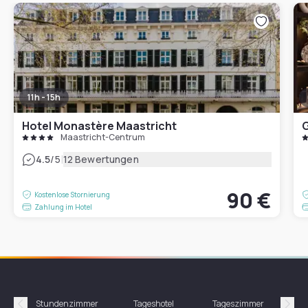
11h - 15h
Hotel Monastère Maastricht
G
Maastricht-Centrum
|
4.5
/5
12 Bewertungen
90 €
Kostenlose Stornierung
Zahlung im Hotel
Stundenzimmer
Tageshotel
Tageszimmer
Gün