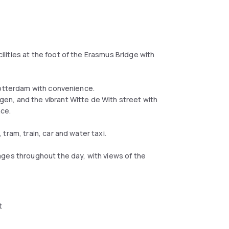
ities at the foot of the Erasmus Bridge with
 Rotterdam with convenience.
n, and the vibrant Witte de With street with
nce.
tram, train, car and water taxi.
ages throughout the day, with views of the
t