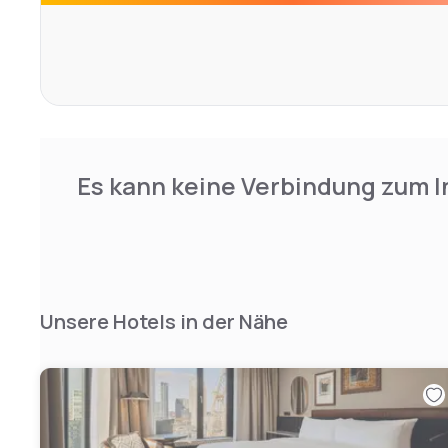
The Restaurant & bar serves international dishes and b
day, with views of the Leuvehaven.
Es kann keine Verbindung zum I
Unsere Hotels in der Nähe