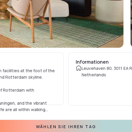
Informationen
Leuvehaven 80, 3011 EA 
acilities at the foot of the
Netherlands
nd Rotterdam skyline.
of Rotterdam with
ningen, and the vibrant
e are all within walking
ro, tram, train, car and
WÄHLEN SIE IHREN TAG