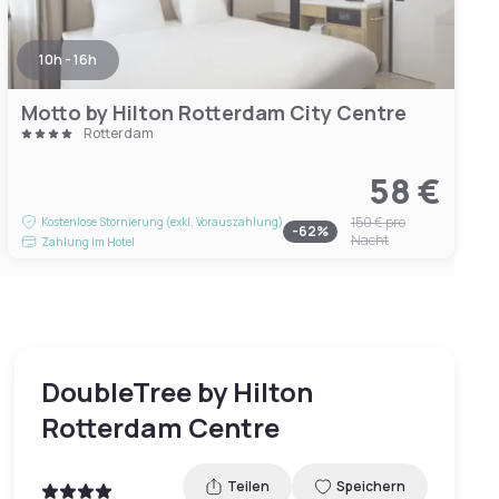
10h - 16h
Motto by Hilton Rotterdam City Centre
Rotterdam
58 €
150 €
pro
Kostenlose Stornierung (exkl. Vorauszahlung)
-
62
%
Nacht
Zahlung im Hotel
DoubleTree by Hilton
Rotterdam Centre
Teilen
Speichern