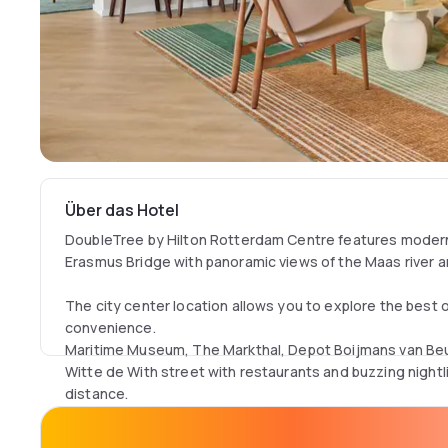
Über das Hotel
DoubleTree by Hilton Rotterdam Centre features modern f
Erasmus Bridge with panoramic views of the Maas river a
The city center location allows you to explore the best 
convenience.
Maritime Museum, The Markthal, Depot Boijmans van Beu
Witte de With street with restaurants and buzzing nightlif
distance.
Enjoy seamless accessibility throughout your stay by met
water taxi.