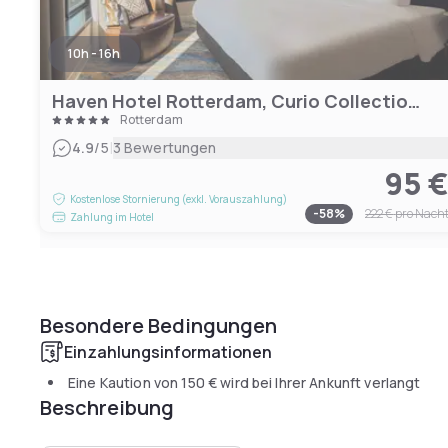
10h - 16h
Haven Hotel Rotterdam, Curio Collection by Hilton
Rotterdam
|
4.9
/5
3 Bewertungen
95 
Kostenlose Stornierung (exkl. Vorauszahlung)
-
58
%
222 €
pro Nach
Zahlung im Hotel
Besondere Bedingungen
Einzahlungsinformationen
Eine Kaution von
150 €
wird bei Ihrer Ankunft verlangt
Beschreibung