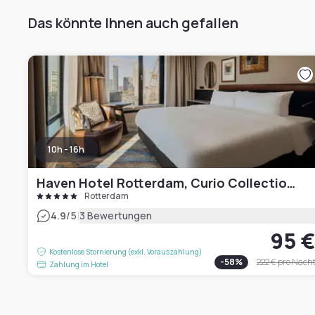
Das könnte Ihnen auch gefallen
10h - 16h
Haven Hotel Rotterdam, Curio Collection by Hilton
Rotterdam
|
4.9
/5
3 Bewertungen
95 
Kostenlose Stornierung (exkl. Vorauszahlung)
-
58
%
222 €
pro Nach
Zahlung im Hotel