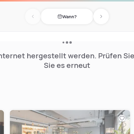
everages throughout the
Wann?
Previous day
Next day
nternet hergestellt werden. Prüfen Si
Sie es erneut