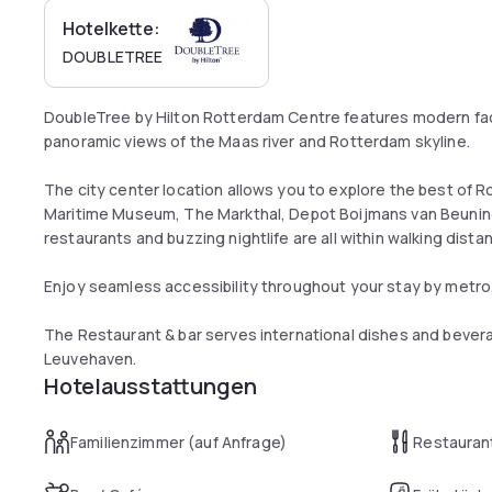
Hotelkette:
DOUBLETREE
DoubleTree by Hilton Rotterdam Centre features modern facil
panoramic views of the Maas river and Rotterdam skyline.
The city center location allows you to explore the best of
Maritime Museum, The Markthal, Depot Boijmans van Beuninge
restaurants and buzzing nightlife are all within walking dista
Enjoy seamless accessibility throughout your stay by metro, 
The Restaurant & bar serves international dishes and bever
Leuvehaven.
Hotelausstattungen
Familienzimmer (auf Anfrage)
Restauran