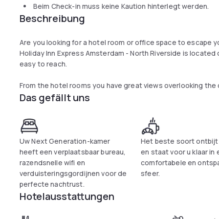
Beim Check-in muss keine Kaution hinterlegt werden.
Beschreibung
Are you looking for a hotel room or office space to escape yo
Holiday Inn Express Amsterdam - North Riverside is located 
easy to reach.
From the hotel rooms you have great views overlooking the c
Das gefällt uns
Amsterdam – North Riverside is equipped with all the faciliti
flatscreen-tv, High-speed Wi-Fi, desk and your own bathro
extensive breakfast buffet every morning.
Are you coming by car? Reserve a parking space in our hotel 
Uw Next Generation-kamer
Het beste soort ontbijt 
spaces around the hotel. The staff members at the recepti
heeft een verplaatsbaar bureau,
en staat voor u klaar in
for international guests to communicate with them.
razendsnelle wifi en
comfortabele en ontsp
verduisteringsgordijnen voor de
sfeer.
perfecte nachtrust.
Hotelausstattungen