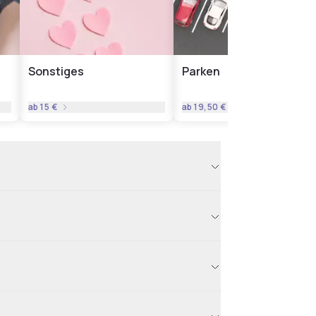
Sonstiges
Parken
ab
15 €
ab
19,50 €