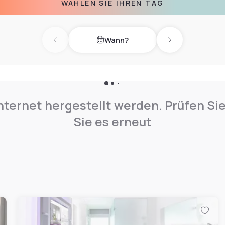
WÄHLEN SIE IHREN TAG
el or park your car in one of
mbers at the reception
Wann?
ional guests to communicate
Previous day
Next day
nternet hergestellt werden. Prüfen Si
Sie es erneut