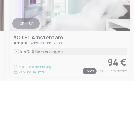
10h - 16h
YOTEL Amsterdam
Amsterdam-Noord
|
4.4
/5
6 Bewertungen
€
94 €
Kostenlose Stornierung
t
-
53
%
200 €
pro Nacht
Zahlung im Hotel