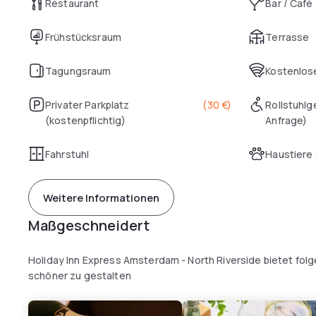
Restaurant
Bar / Café
Frühstücksraum
Terrasse
Tagungsraum
Kostenlose
Privater Parkplatz
(
30 €
)
Rollstuhlg
(kostenpflichtig)
Anfrage)
Fahrstuhl
Haustiere 
Weitere Informationen
Maßgeschneidert
Holiday Inn Express Amsterdam - North Riverside bietet fol
schöner zu gestalten