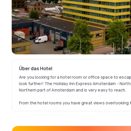
Über das Hotel
Are you looking for a hotel room or office space to escap
look further! The Holiday Inn Express Amsterdam - North 
Northern part of Amsterdam and is very easy to reach.
From the hotel rooms you have great views overlooking t
Holiday Inn Express Amsterdam – North Riverside is equipp
you need like a very comfortable bed, flatscreen-tv, Hig
own bathroom. The accommodation also prepares an ext
every morning.