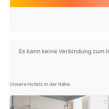
Are you coming by car? Reserve a parking space in our hot
the many parking spaces around the hotel. The staff me
speak many languages which makes it easy for internat
with them.
Es kann keine Verbindung zum I
Unsere Hotels in der Nähe