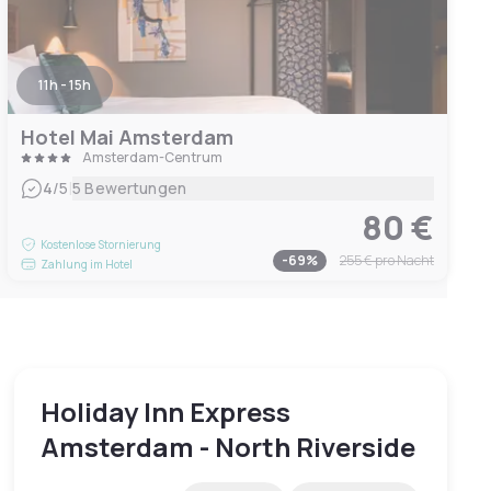
11h - 15h
Hotel Mai Amsterdam
Amsterdam-Centrum
|
4
/5
5 Bewertungen
80 €
Kostenlose Stornierung
-
69
%
255 €
pro Nacht
Zahlung im Hotel
Holiday Inn Express
Amsterdam - North Riverside