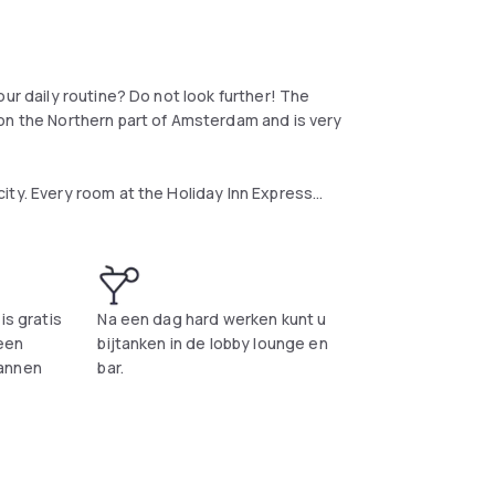
ur daily routine? Do not look further! The
on the Northern part of Amsterdam and is very
ity. Every room at the Holiday Inn Express
es you need like a very comfortable bed,
om. The accommodation also prepares an
or park your car in one of the many parking
is gratis
Na een dag hard werken kunt u
on speak many languages which makes it easy
 een
bijtanken in de lobby lounge en
annen
bar.