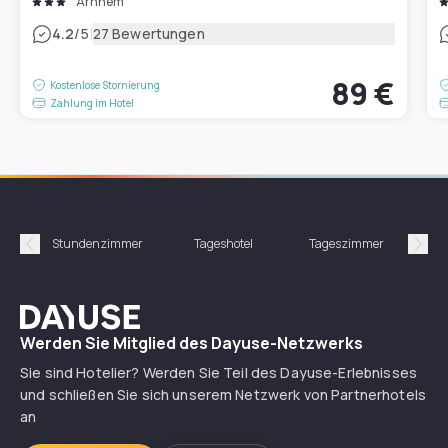
Arnhem
|
4.2
/5
27 Bewertungen
89 €
Kostenlose Stornierung
Zahlung im Hotel
Stundenzimmer
Tageshotel
Tageszimmer
Gün
Précédent
Suiv
Dayuse
Werden Sie Mitglied des Dayuse-Netzwerks
Sie sind Hotelier? Werden Sie Teil des Dayuse-Erlebnisses
und schließen Sie sich unserem Netzwerk von Partnerhotels
an