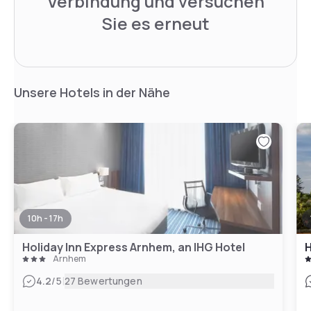
Verbindung und versuchen
Sie es erneut
Unsere Hotels in der Nähe
10h - 17h
Holiday Inn Express Arnhem, an IHG Hotel
H
Arnhem
|
4.2
/5
27 Bewertungen