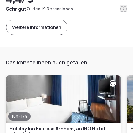
Info
Sehr gut
Zu den 19 Rezensionen
Weitere Informationen
Das könnte Ihnen auch gefallen
10h - 17h
Holiday Inn Express Arnhem, an IHG Hotel
H