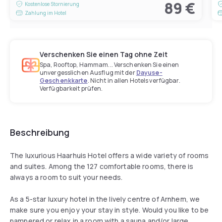
89 €
Kostenlose Stornierung
Zahlung im Hotel
Verschenken Sie einen Tag ohne Zeit
Spa, Rooftop, Hammam... Verschenken Sie einen
unvergesslichen Ausflug mit der
Dayuse-
Geschenkkarte
. Nicht in allen Hotels verfügbar.
Verfügbarkeit prüfen.
Beschreibung
The luxurious Haarhuis Hotel offers a wide variety of rooms
and suites. Among the 127 comfortable rooms, there is
always a room to suit your needs.
As a 5-star luxury hotel in the lively centre of Arnhem, we
make sure you enjoy your stay in style. Would you like to be
pampered or relax in a room with a sauna and/or large