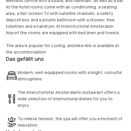
wellness centre with a sauna, and hammam, as well as a bar.
At the hotel rooms come with air conditioning, a seating
area, a flat-screen TV with satellite channels, a safety
deposit box and a private bathroom with a shower, free
toiletries and a hairdryer. At IntercityHotel Amsterdam
Airport the rooms are equipped with bed linen and towels.
The area is popular for cycling, and bike hire is available at
the accommodation
Das gefällt uns
Modern, well-equipped rooms with a bright, colourful
atmosphere.
The IntercityHotel Amsterdam's restaurant offers a
wide selection of international dishes for you to
enjoy.
To relieve tension, the spa will offer you a moment of
relaxation.