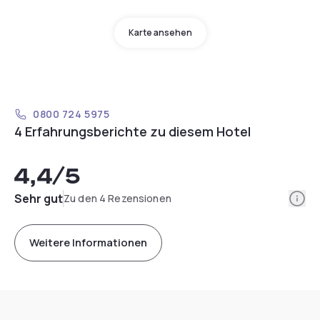
Karte ansehen
0800 724 5975
4 Erfahrungsberichte zu diesem Hotel
4,4
/5
Info
Sehr gut
Zu den 4 Rezensionen
Weitere Informationen