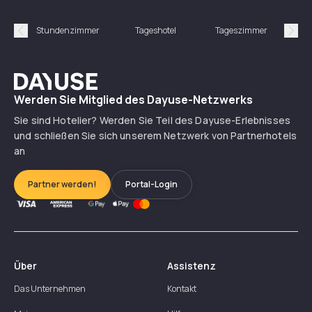
Stundenzimmer
Tageshotel
Tageszimmer
Gün
Précédent
Suiv
Dayuse
Werden Sie Mitglied des Dayuse-Netzwerks
Sie sind Hotelier? Werden Sie Teil des Dayuse-Erlebnisses
und schließen Sie sich unserem Netzwerk von Partnerhotels
an
Partner werden!
Portal-Login
Über
Assistenz
Das Unternehmen
Kontakt