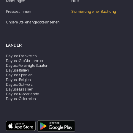
Meinungen
Hilfe
Pressestimmen
Stornierung einer Buchung
Unsere Stellenangebote ansehen
LÄNDER
Dayuse
Frankreich
Dayuse
Großbritannien
Dayuse
Vereinigte Staaten
Dayuse
Italien
Dayuse
Spanien
Dayuse
Belgien
Dayuse
Schweiz
Dayuse
Brasilien
Dayuse
Niederlande
Dayuse
Österreich
Dayuse
Australien
Dayuse
Irland
Dayuse
Hongkong
Dayuse
Kanada
Dayuse
Singapur
Dayuse
Zweden
Dayuse
Thailand