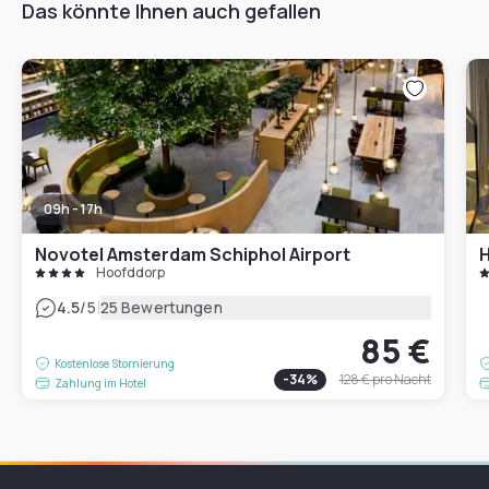
Das könnte Ihnen auch gefallen
09h - 17h
Novotel Amsterdam Schiphol Airport
Hoofddorp
|
4.5
/5
25 Bewertungen
85 €
Kostenlose Stornierung
-
34
%
128 €
pro Nacht
Zahlung im Hotel