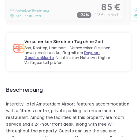
85 €
Kostenlose Stornierung
-
34
%
128 €
pro Nacht
Zahlung im Hotel
Verschenken Sie einen Tag ohne Zeit
Spa, Rooftop, Hammam... Verschenken Sie einen
unvergesslichen Ausflug mit der
Dayuse-
Geschenkkarte
. Nicht in allen Hotels verfügbar.
Verfügbarkeit prüfen.
Beschreibung
IntercityHotel Amsterdam Airport features accommodation
with a fitness centre, private parking, a terrace and a
restaurant. Among the facilities at this property are room
service and a 24-hour front desk, along with free WiFi
throughout the property. Guests can use the spa and