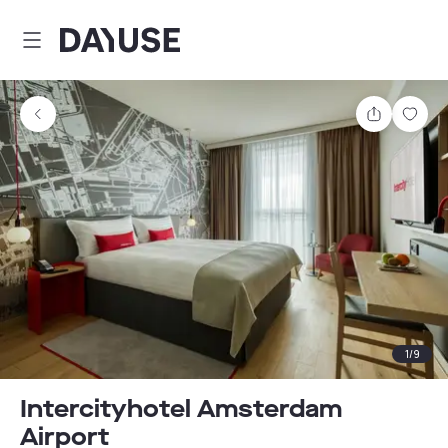
Dayuse
Teilen
Spei
1
/
9
Intercityhotel Amsterdam
Airport