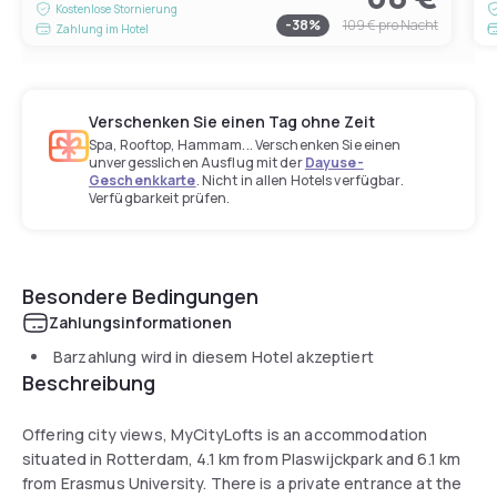
Kostenlose Stornierung
-
38
%
109 €
pro Nacht
Zahlung im Hotel
Verschenken Sie einen Tag ohne Zeit
Spa, Rooftop, Hammam... Verschenken Sie einen
unvergesslichen Ausflug mit der
Dayuse-
Geschenkkarte
. Nicht in allen Hotels verfügbar.
Verfügbarkeit prüfen.
Besondere Bedingungen
Zahlungsinformationen
Barzahlung wird in diesem Hotel akzeptiert
Beschreibung
Offering city views, MyCityLofts is an accommodation
situated in Rotterdam, 4.1 km from Plaswijckpark and 6.1 km
from Erasmus University. There is a private entrance at the