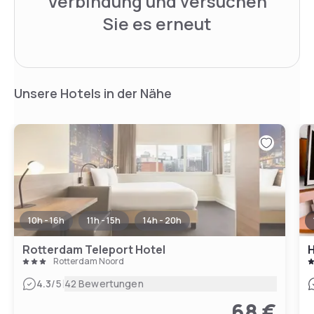
Verbindung und versuchen
Sie es erneut
Unsere Hotels in der Nähe
10h - 16h
11h - 15h
14h - 20h
Rotterdam Teleport Hotel
H
Rotterdam Noord
|
4.3
/5
42 Bewertungen
68 €