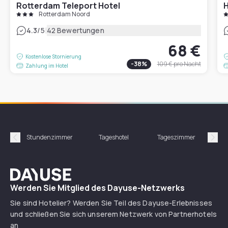
Rotterdam Teleport Hotel
H
Rotterdam Noord
|
4.3
/5
42 Bewertungen
68 €
Kostenlose Stornierung
-
38
%
109 €
pro Nacht
Zahlung im Hotel
Stundenzimmer
Tageshotel
Tageszimmer
Gün
Précédent
Suiv
Dayuse
Werden Sie Mitglied des Dayuse-Netzwerks
Sie sind Hotelier? Werden Sie Teil des Dayuse-Erlebnisses
und schließen Sie sich unserem Netzwerk von Partnerhotels
an