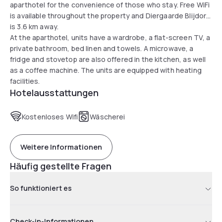
aparthotel for the convenience of those who stay. Free WiFi
is available throughout the property and Diergaarde Blijdorp
is 3.6 km away.
At the aparthotel, units have a wardrobe, a flat-screen TV, a
private bathroom, bed linen and towels. A microwave, a
fridge and stovetop are also offered in the kitchen, as well
as a coffee machine. The units are equipped with heating
facilities.
Hotelausstattungen
Kostenloses Wifi
Wäscherei
Weitere Informationen
Häufig gestellte Fragen
So funktioniert es
Check-in-Informationen