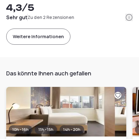
4,3
/5
Info
Sehr gut
Zu den 2 Rezensionen
Weitere Informationen
Das könnte Ihnen auch gefallen
10h - 16h
11h - 15h
14h - 20h