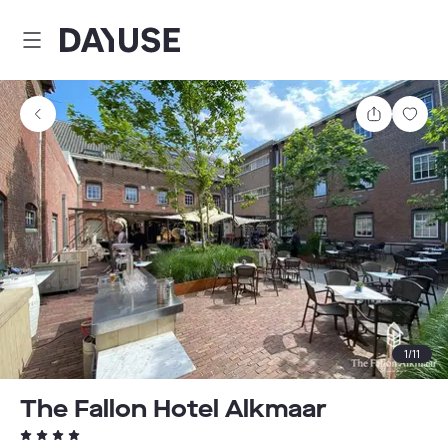
Dayuse
Teilen
Spei
1
/
11
The Fallon Hotel Alkmaar