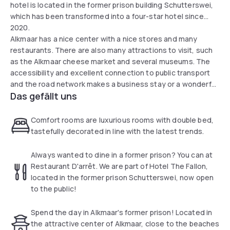
hotel is located in the former prison building Schutterswei,
which has been transformed into a four-star hotel since
2020.
Alkmaar has a nice center with a nice stores and many
restaurants. There are also many attractions to visit, such
as the Alkmaar cheese market and several museums. The
accessibility and excellent connection to public transport
and the road network makes a business stay or a wonderful
Das gefällt uns
weekend away very pleasant. With facilities such as a
fitness center, an extensive breakfast buffet and a bicycle
rental option, The Fallon Hotel Alkmaar guarantees a
Comfort rooms are luxurious rooms with double bed,
relaxing stay. The hotel features fantastic cuisine. In
tastefully decorated in line with the latest trends.
restaurant D'arrêt the most surprising dishes are prepared.
Book an unforgettable experience behind bars here.
Always wanted to dine in a former prison? You can at
Restaurant D'arrêt. We are part of Hotel The Fallon,
located in the former prison Schutterswei, now open
to the public!
Spend the day in Alkmaar's former prison! Located in
the attractive center of Alkmaar, close to the beaches