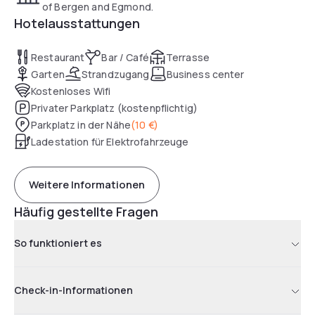
of Bergen and Egmond.
Hotelausstattungen
Restaurant
Bar / Café
Terrasse
Garten
Strandzugang
Business center
Kostenloses Wifi
Privater Parkplatz (kostenpflichtig)
Parkplatz in der Nähe
(
10 €
)
Ladestation für Elektrofahrzeuge
Weitere Informationen
Häufig gestellte Fragen
So funktioniert es
Check-in-Informationen