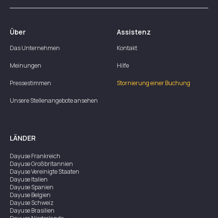
Über
Assistenz
Das Unternehmen
Kontakt
Meinungen
Hilfe
Pressestimmen
Stornierung einer Buchung
Unsere Stellenangebote ansehen
LÄNDER
Dayuse
Frankreich
Dayuse
Großbritannien
Dayuse
Vereinigte Staaten
Dayuse
Italien
Dayuse
Spanien
Dayuse
Belgien
Dayuse
Schweiz
Dayuse
Brasilien