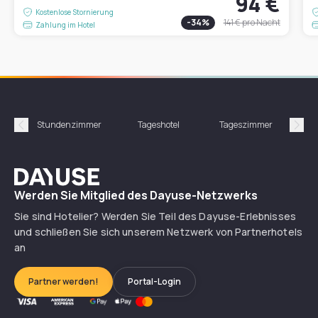
94 €
Kostenlose Stornierung
-
34
%
141 €
pro Nacht
Zahlung im Hotel
Stundenzimmer
Tageshotel
Tageszimmer
Gün
Précédent
Suiv
Dayuse
Werden Sie Mitglied des Dayuse-Netzwerks
Sie sind Hotelier? Werden Sie Teil des Dayuse-Erlebnisses
und schließen Sie sich unserem Netzwerk von Partnerhotels
an
Partner werden!
Portal-Login