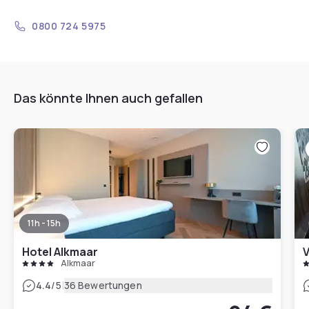
0800 724 5975
Das könnte Ihnen auch gefallen
11h - 15h
Hotel Alkmaar
V
Alkmaar
|
4.4
/5
36 Bewertungen