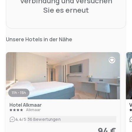
Verbindung und versuchen
Sie es erneut
Unsere Hotels in der Nähe
11h - 15h
Hotel Alkmaar
V
Alkmaar
|
4.4
/5
36 Bewertungen
94 €